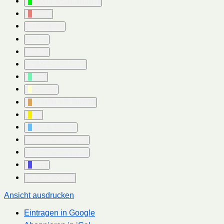
BoKlima Veranstaltung
Demo
diverse Inis
essbo
essbo
ev. StadtAkademie
FFF
General
Nachhaltigkeitsforum
pv
Stadt Bochum
Verbraucherzentrale
Verbraucherzentrale
VHS
Alle Kategorien
Ansicht
ausdrucken
Eintragen in
Google