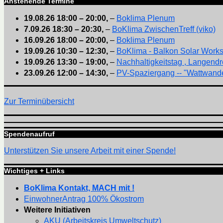
Anstehende Termine
19.08.26
18:00
–
20:00
,
–
Boklima Plenum
7.09.26
18:30
–
20:30
,
–
BoKlima ZwischenTreff (viko)
16.09.26
18:00
–
20:00
,
–
Boklima Plenum
19.09.26
10:30
–
12:30
,
–
BoKlima - Balkon Solar Work
19.09.26
13:30
–
19:00
,
–
Nachhaltigkeitstag , Langendr
23.09.26
12:00
–
14:30
,
–
PV-Spaziergang -- "Wattwande
Zur Terminübersicht
Spendenaufruf
Unterstützen Sie unsere Arbeit mit einer Spende!
Wichtiges + Links
BoKlima Kontakt, MACH mit !
EinwohnerAntrag 100% Ökostrom
Weitere Initiativen
AKU (Arbeitskreis Umweltschutz)