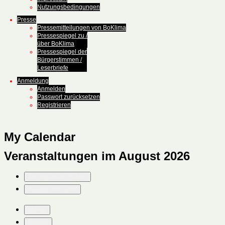
Nutzungsbedingungen
Presse
Pressemitteilungen von BoKlima
Pressespiegel zu /
über BoKlima
Pressespiegel der
Bürgerstimmen /
Leserbriefe
Anmeldung
Anmelden
Passwort zurücksetzen
Registrieren
My Calendar
Veranstaltungen im August 2026
Anzeigen als
Raster
Ansicht als
Liste
Monat
Woche