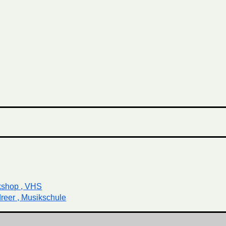
kshop , VHS
reer , Musikschule