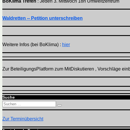
BoKlima Trefen
: Jeden 3. Mittwoch 18h Umweltzentrum
Waldretten -- Petition unterschreiben
Weitere Infos (bei BoKlima) :
hier
Zur BeteiligungsPlatform zum MitDiskutieren , Vorschläge einbr
Suche
Suchen
Suchen
nach:
Zur Terminübersicht