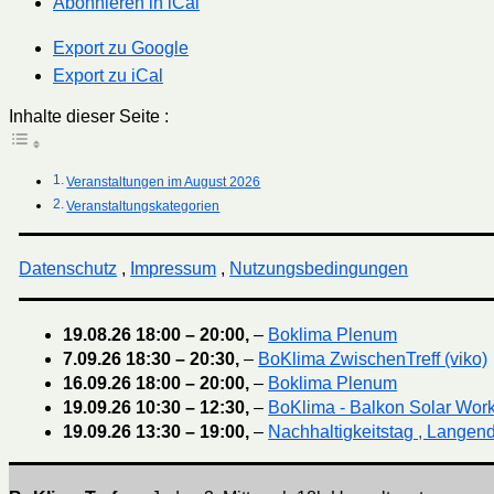
Abonnieren in
iCal
Export zu
Google
Export zu
iCal
Inhalte dieser Seite :
Veranstaltungen im August 2026
Veranstaltungskategorien
Datenschutz
,
Impressum
,
Nutzungsbedingungen
19.08.26
18:00
–
20:00
,
–
Boklima Plenum
7.09.26
18:30
–
20:30
,
–
BoKlima ZwischenTreff (viko)
16.09.26
18:00
–
20:00
,
–
Boklima Plenum
19.09.26
10:30
–
12:30
,
–
BoKlima - Balkon Solar Wor
19.09.26
13:30
–
19:00
,
–
Nachhaltigkeitstag , Langend