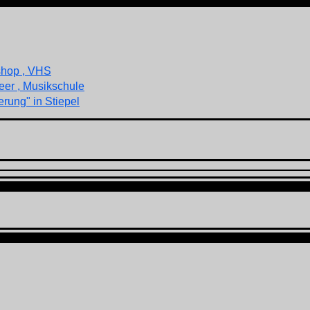
shop , VHS
eer , Musikschule
rung" in Stiepel