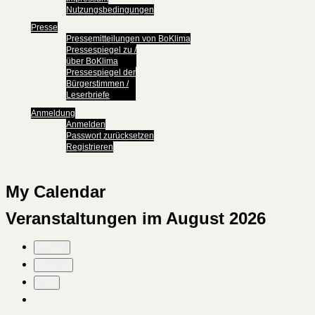
Nutzungsbedingungen
Presse
Pressemitteilungen von BoKlima
Pressespiegel zu /
über BoKlima
Pressespiegel der
Bürgerstimmen /
Leserbriefe
Anmeldung
Anmelden
Passwort zurücksetzen
Registrieren
My Calendar
Veranstaltungen im August 2026
Monat
Woche
Tag