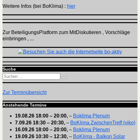
Weitere Infos (bei BoKlima) :
hier
Zur BeteiligungsPlatform zum MitDiskutieren , Vorschläge
einbringen , ...
Suche
Suchen
Suchen
nach:
Zur Terminübersicht
Anstehende Termine
19.08.26
18:00
–
20:00
,
–
Boklima Plenum
7.09.26
18:30
–
20:30
,
–
BoKlima ZwischenTreff (viko)
16.09.26
18:00
–
20:00
,
–
Boklima Plenum
19.09.26
10:30
–
12:30
,
–
BoKlima - Balkon Solar