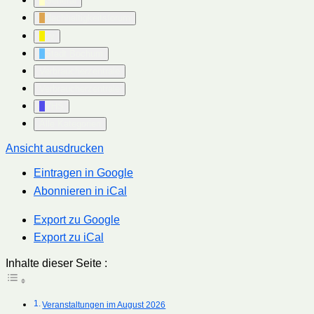
General
Nachhaltigkeitsforum
pv
Stadt Bochum
Verbraucherzentrale
Verbraucherzentrale
VHS
Alle Kategorien
Ansicht
ausdrucken
Eintragen in
Google
Abonnieren in
iCal
Export zu
Google
Export zu
iCal
Inhalte dieser Seite :
Veranstaltungen im August 2026