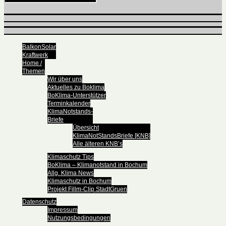
BalkonSolar
Kraftwerk
Home /
Themen
Wir über uns
Aktuelles zu Boklima
BoKlima-Unterstützer
Terminkalender
KlimaNotstands-
Briefe
Übersicht
KlimaNotStandsBriefe [KNB]
Alle älteren KNB’s
Klimaschutz Tips
BoKlima – Klimanotstand in Bochum
Allg. Klima News
Klimaschutz in Bochum
Projekt Fillm-Clip StadtGruen
Datenschutz
Impressum
Nutzungsbedingungen