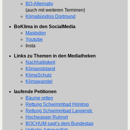
BO-Alternativ
(auch mit weiteren Terminen)
Klimabündnis Dortmund
BoKlima in den SocialMedia
Mastodon
Youtube
Insta
Links zu Themen in den Mediatheken
Nachhaltigkeit
Klimanotstand
KlimaSchutz
Klimawandel
laufende Petitionen
Bäume retten
Rettung Schwimmbad Höntrop
Rettung Schwimmbad Langendr.
Hochwasser Ruhrort
BOCHUM sagt’s dem Bundestag
VolksIni-Artenvielfalt