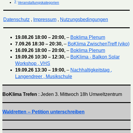
Veranstaltungskategorien
Datenschutz
,
Impressum
,
Nutzungsbedingungen
19.08.26
18:00
–
20:00
,
–
Boklima Plenum
7.09.26
18:30
–
20:30
,
–
BoKlima ZwischenTreff (viko)
16.09.26
18:00
–
20:00
,
–
Boklima Plenum
19.09.26
10:30
–
12:30
,
–
BoKlima - Balkon Solar
Workshop , VHS
19.09.26
13:30
–
19:00
,
–
Nachhaltigkeitstag ,
Langendreer , Musikschule
BoKlima Trefen
: Jeden 3. Mittwoch 18h Umweltzentrum
Waldretten -- Petition unterschreiben