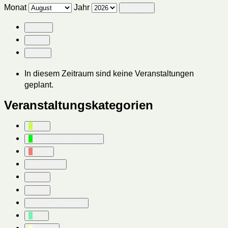
Monat
Jahr
Zurück
Heute
Weiter
In diesem Zeitraum sind keine Veranstaltungen
geplant.
Veranstaltungskategorien
AKU
BoKlima Veranstaltung
Demo
diverse Inis
essbo
essbo
ev. StadtAkademie
FFF