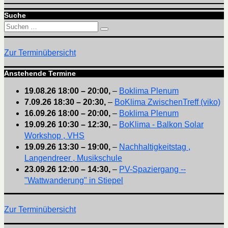
Suche
Suchen
Suchen
nach:
Zur Terminübersicht
Anstehende Termine
19.08.26
18:00
–
20:00
,
–
Boklima Plenum
7.09.26
18:30
–
20:30
,
–
BoKlima ZwischenTreff (viko)
16.09.26
18:00
–
20:00
,
–
Boklima Plenum
19.09.26
10:30
–
12:30
,
–
BoKlima - Balkon Solar
Workshop , VHS
19.09.26
13:30
–
19:00
,
–
Nachhaltigkeitstag ,
Langendreer , Musikschule
23.09.26
12:00
–
14:30
,
–
PV-Spaziergang --
"Wattwanderung" in Stiepel
Zur Terminübersicht