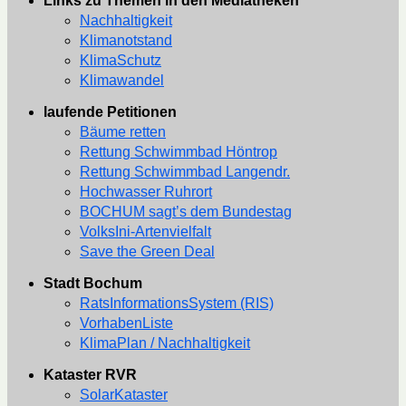
Links zu Themen in den Mediatheken
Nachhaltigkeit
Klimanotstand
KlimaSchutz
Klimawandel
laufende Petitionen
Bäume retten
Rettung Schwimmbad Höntrop
Rettung Schwimmbad Langendr.
Hochwasser Ruhrort
BOCHUM sagt’s dem Bundestag
VolksIni-Artenvielfalt
Save the Green Deal
Stadt Bochum
RatsInformationsSystem (RIS)
VorhabenListe
KlimaPlan / Nachhaltigkeit
Kataster RVR
SolarKataster