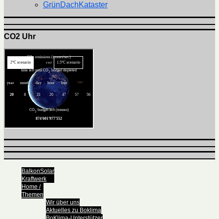
GrünDachKataster
CO2 Uhr
BalkonSolar
Kraftwerk
Home /
Themen
Wir über uns
Aktuelles zu Boklima
BoKlima-Unterstützer