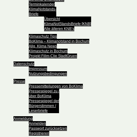
Terminkalender
KlimaNotstands-
Briefe
Übersicht
KlimaNotStandsBriefe [KNB]
Alle älteren KNB’s
Klimaschutz Tips
BoKlima – Klimanotstand in Bochum
Allg. Klima News
Klimaschutz in Bochum
Projekt Fillm-Clip StadtGruen
Datenschutz
Impressum
Nutzungsbedingungen
Presse
Pressemitteilungen von BoKlima
Pressespiegel zu /
über BoKlima
Pressespiegel der
Bürgerstimmen /
Leserbriefe
Anmeldung
Anmelden
Passwort zurücksetzen
Registrieren