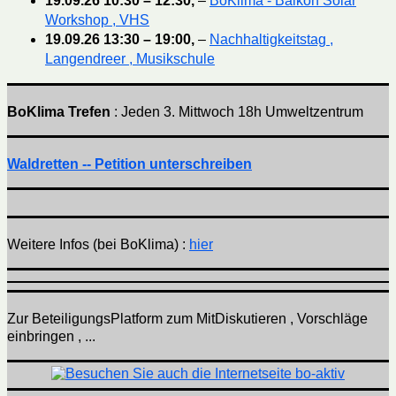
19.09.26
10:30
–
12:30
,
–
BoKlima - Balkon Solar
Workshop , VHS
19.09.26
13:30
–
19:00
,
–
Nachhaltigkeitstag ,
Langendreer , Musikschule
BoKlima Trefen
: Jeden 3. Mittwoch 18h Umweltzentrum
Waldretten -- Petition unterschreiben
Weitere Infos (bei BoKlima) :
hier
Zur BeteiligungsPlatform zum MitDiskutieren , Vorschläge
einbringen , ...