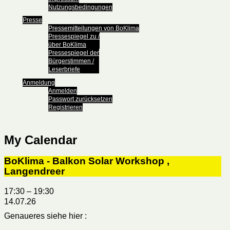
Nutzungsbedingungen
Presse
Pressemitteilungen von BoKlima
Pressespiegel zu /
über BoKlima
Pressespiegel der
Bürgerstimmen /
Leserbriefe
Anmeldung
Anmelden
Passwort zurücksetzen
Registrieren
My Calendar
BoKlima - Balkon Solar Workshop ,
Langendreer
17:30
–
19:30
14.07.26
Genaueres siehe hier :