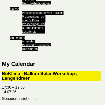
Nutzungsbedingungen
Presse
Pressemitteilungen von BoKlima
Pressespiegel zu /
über BoKlima
Pressespiegel der
Bürgerstimmen /
Leserbriefe
Anmeldung
Anmelden
Passwort zurücksetzen
Registrieren
My Calendar
BoKlima - Balkon Solar Workshop ,
Langendreer
17:30
–
19:30
14.07.26
Genaueres siehe hier :