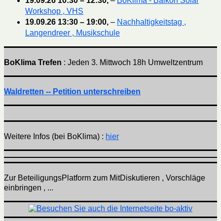
19.09.26
10:30
–
12:30
,
–
BoKlima - Balkon Solar
Workshop , VHS
19.09.26
13:30
–
19:00
,
–
Nachhaltigkeitstag ,
Langendreer , Musikschule
BoKlima Trefen
: Jeden 3. Mittwoch 18h Umweltzentrum
Waldretten -- Petition unterschreiben
Weitere Infos (bei BoKlima) :
hier
Zur BeteiligungsPlatform zum MitDiskutieren , Vorschläge
einbringen , ...