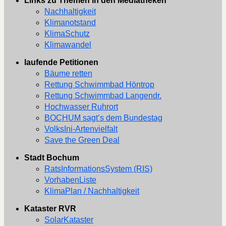
Links zu Themen in den Mediatheken
Nachhaltigkeit
Klimanotstand
KlimaSchutz
Klimawandel
laufende Petitionen
Bäume retten
Rettung Schwimmbad Höntrop
Rettung Schwimmbad Langendr.
Hochwasser Ruhrort
BOCHUM sagt’s dem Bundestag
VolksIni-Artenvielfalt
Save the Green Deal
Stadt Bochum
RatsInformationsSystem (RIS)
VorhabenListe
KlimaPlan / Nachhaltigkeit
Kataster RVR
SolarKataster