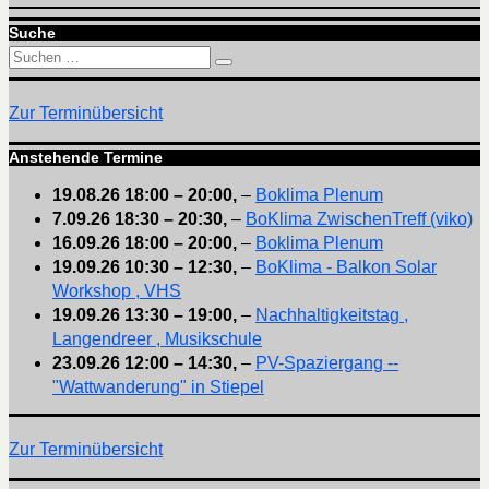
Suche
Suchen
Suchen
nach:
Zur Terminübersicht
Anstehende Termine
19.08.26
18:00
–
20:00
,
–
Boklima Plenum
7.09.26
18:30
–
20:30
,
–
BoKlima ZwischenTreff (viko)
16.09.26
18:00
–
20:00
,
–
Boklima Plenum
19.09.26
10:30
–
12:30
,
–
BoKlima - Balkon Solar
Workshop , VHS
19.09.26
13:30
–
19:00
,
–
Nachhaltigkeitstag ,
Langendreer , Musikschule
23.09.26
12:00
–
14:30
,
–
PV-Spaziergang --
"Wattwanderung" in Stiepel
Zur Terminübersicht