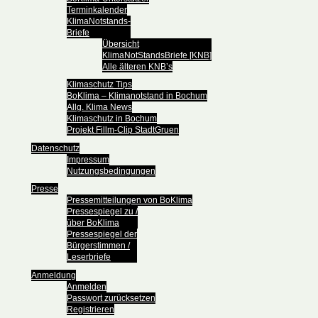
Terminkalender
KlimaNotstands-
Briefe
Übersicht
KlimaNotStandsBriefe [KNB]
Alle älteren KNB’s
Klimaschutz Tips
BoKlima – Klimanotstand in Bochum
Allg. Klima News
Klimaschutz in Bochum
Projekt Fillm-Clip StadtGruen
Datenschutz
Impressum
Nutzungsbedingungen
Presse
Pressemitteilungen von BoKlima
Pressespiegel zu /
über BoKlima
Pressespiegel der
Bürgerstimmen /
Leserbriefe
Anmeldung
Anmelden
Passwort zurücksetzen
Registrieren