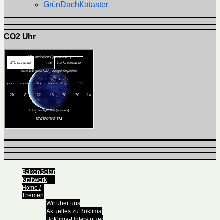
GrünDachKataster
CO2 Uhr
BalkonSolar
Kraftwerk
Home /
Themen
Wir über uns
Aktuelles zu Boklima
BoKlima-Unterstützer