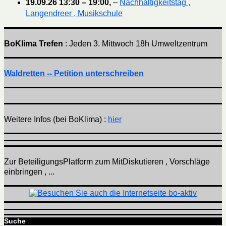
19.09.26
13:30
–
19:00
,
–
Nachhaltigkeitstag ,
Langendreer , Musikschule
BoKlima Trefen
: Jeden 3. Mittwoch 18h Umweltzentrum
Waldretten -- Petition unterschreiben
Weitere Infos (bei BoKlima) :
hier
Zur BeteiligungsPlatform zum MitDiskutieren , Vorschläge
einbringen , ...
Suche