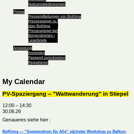
Nutzungsbedingungen
Presse
Pressemitteilungen von BoKlima
Pressespiegel zu /
über BoKlima
Pressespiegel der
Bürgerstimmen /
Leserbriefe
Anmeldung
Anmelden
Passwort zurücksetzen
Registrieren
My Calendar
PV-Spaziergang -- "Wattwanderung" in Stiepel
12:00
–
14:30
30.06.26
Genaueres siehe hier :
BoKlima — “Sonnenstrom für Alle” nächster Workshop zu Balkon-