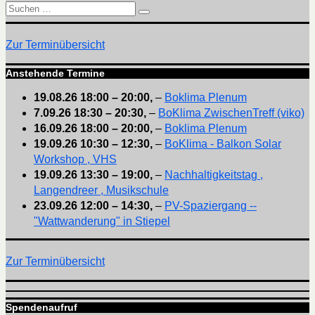
Suchen
Suchen
nach:
Zur Terminübersicht
Anstehende Termine
19.08.26
18:00
–
20:00
,
–
Boklima Plenum
7.09.26
18:30
–
20:30
,
–
BoKlima ZwischenTreff (viko)
16.09.26
18:00
–
20:00
,
–
Boklima Plenum
19.09.26
10:30
–
12:30
,
–
BoKlima - Balkon Solar
Workshop , VHS
19.09.26
13:30
–
19:00
,
–
Nachhaltigkeitstag ,
Langendreer , Musikschule
23.09.26
12:00
–
14:30
,
–
PV-Spaziergang --
"Wattwanderung" in Stiepel
Zur Terminübersicht
Spendenaufruf