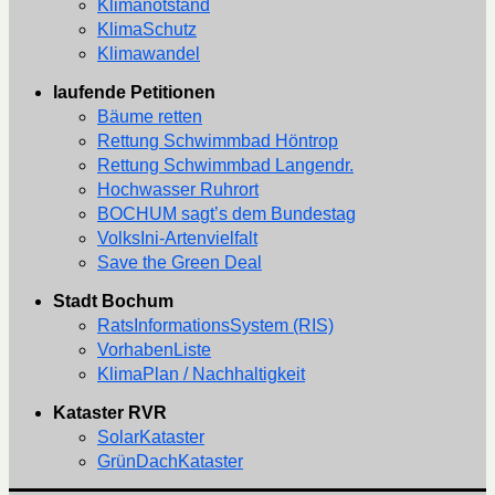
Klimanotstand
KlimaSchutz
Klimawandel
laufende Petitionen
Bäume retten
Rettung Schwimmbad Höntrop
Rettung Schwimmbad Langendr.
Hochwasser Ruhrort
BOCHUM sagt’s dem Bundestag
VolksIni-Artenvielfalt
Save the Green Deal
Stadt Bochum
RatsInformationsSystem (RIS)
VorhabenListe
KlimaPlan / Nachhaltigkeit
Kataster RVR
SolarKataster
GrünDachKataster