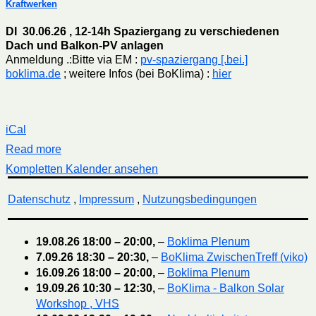
Kraftwerken
DI 30.06.26 , 12-14h Spaziergang zu verschiedenen
Dach und Balkon-PV anlagen
Anmeldung .:Bitte via EM :
pv-spaziergang [.bei.]
boklima.de
; weitere Infos (bei BoKlima) :
hier
iCal
Read more
Kompletten Kalender ansehen
Datenschutz
,
Impressum
,
Nutzungsbedingungen
19.08.26
18:00
–
20:00
,
–
Boklima Plenum
7.09.26
18:30
–
20:30
,
–
BoKlima ZwischenTreff (viko)
16.09.26
18:00
–
20:00
,
–
Boklima Plenum
19.09.26
10:30
–
12:30
,
–
BoKlima - Balkon Solar
Workshop , VHS