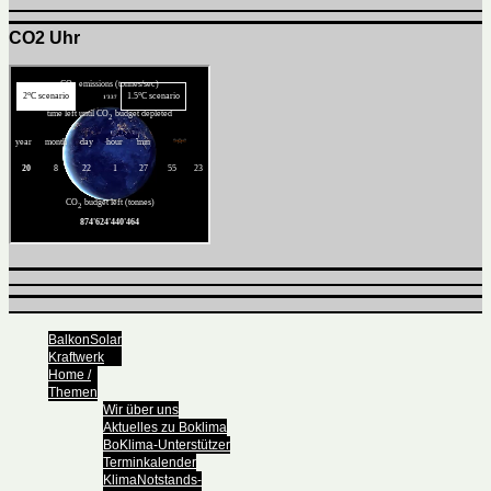
CO2 Uhr
BalkonSolar
Kraftwerk
Home /
Themen
Wir über uns
Aktuelles zu Boklima
BoKlima-Unterstützer
Terminkalender
KlimaNotstands-