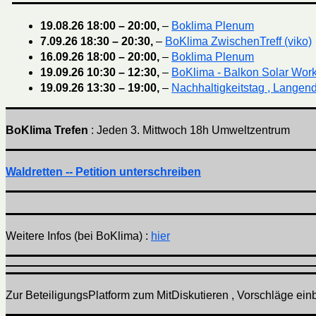
19.08.26
18:00
–
20:00
,
–
Boklima Plenum
7.09.26
18:30
–
20:30
,
–
BoKlima ZwischenTreff (viko)
16.09.26
18:00
–
20:00
,
–
Boklima Plenum
19.09.26
10:30
–
12:30
,
–
BoKlima - Balkon Solar Wor
19.09.26
13:30
–
19:00
,
–
Nachhaltigkeitstag , Langend
BoKlima Trefen
: Jeden 3. Mittwoch 18h Umweltzentrum
Waldretten -- Petition unterschreiben
Weitere Infos (bei BoKlima) :
hier
Zur BeteiligungsPlatform zum MitDiskutieren , Vorschläge einbr