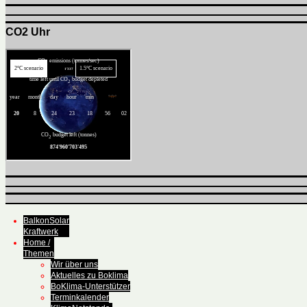
CO2 Uhr
BalkonSolar
Kraftwerk
Home /
Themen
Wir über uns
Aktuelles zu Boklima
BoKlima-Unterstützer
Terminkalender