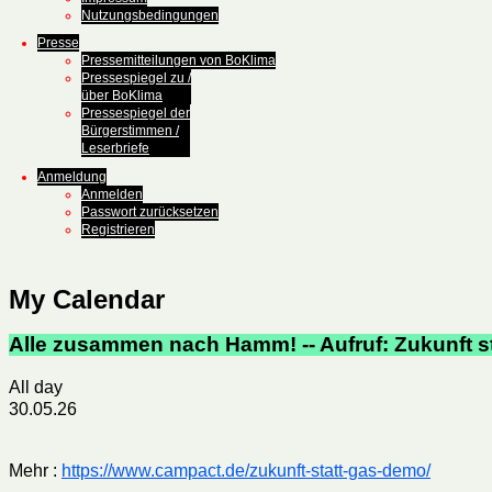
Nutzungsbedingungen
Presse
Pressemitteilungen von BoKlima
Pressespiegel zu /
über BoKlima
Pressespiegel der
Bürgerstimmen /
Leserbriefe
Anmeldung
Anmelden
Passwort zurücksetzen
Registrieren
My Calendar
Alle zusammen nach Hamm! -- Aufruf: Zukunft s
All day
30.05.26
Mehr :
https://www.campact.de/zukunft-statt-gas-demo/