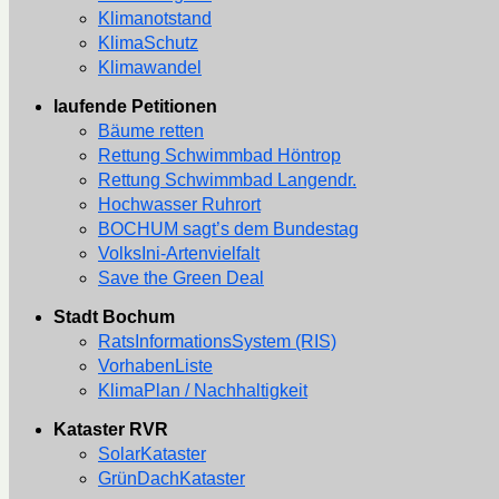
Klimanotstand
KlimaSchutz
Klimawandel
laufende Petitionen
Bäume retten
Rettung Schwimmbad Höntrop
Rettung Schwimmbad Langendr.
Hochwasser Ruhrort
BOCHUM sagt’s dem Bundestag
VolksIni-Artenvielfalt
Save the Green Deal
Stadt Bochum
RatsInformationsSystem (RIS)
VorhabenListe
KlimaPlan / Nachhaltigkeit
Kataster RVR
SolarKataster
GrünDachKataster