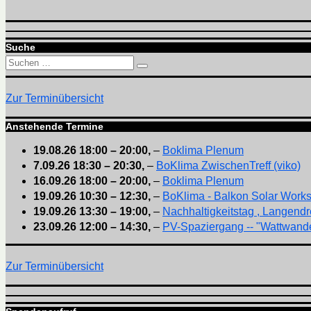
Suche
Suchen
Suchen
nach:
Zur Terminübersicht
Anstehende Termine
19.08.26
18:00
–
20:00
,
–
Boklima Plenum
7.09.26
18:30
–
20:30
,
–
BoKlima ZwischenTreff (viko)
16.09.26
18:00
–
20:00
,
–
Boklima Plenum
19.09.26
10:30
–
12:30
,
–
BoKlima - Balkon Solar Work
19.09.26
13:30
–
19:00
,
–
Nachhaltigkeitstag , Langendr
23.09.26
12:00
–
14:30
,
–
PV-Spaziergang -- "Wattwande
Zur Terminübersicht