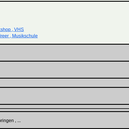
kshop , VHS
reer , Musikschule
ingen , ...