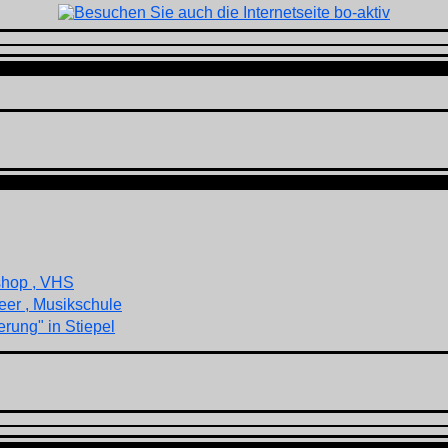
shop , VHS
eer , Musikschule
rung" in Stiepel