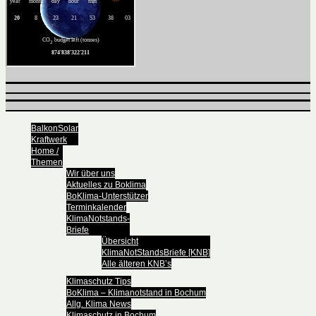
BalkonSolar
Kraftwerk
Home /
Themen
Wir über uns
Aktuelles zu Boklima
BoKlima-Unterstützer
Terminkalender
KlimaNotstands-
Briefe
Übersicht
KlimaNotStandsBriefe [KNB]
Alle älteren KNB’s
Klimaschutz Tips
BoKlima – Klimanotstand in Bochum
Allg. Klima News
Klimaschutz in Bochum