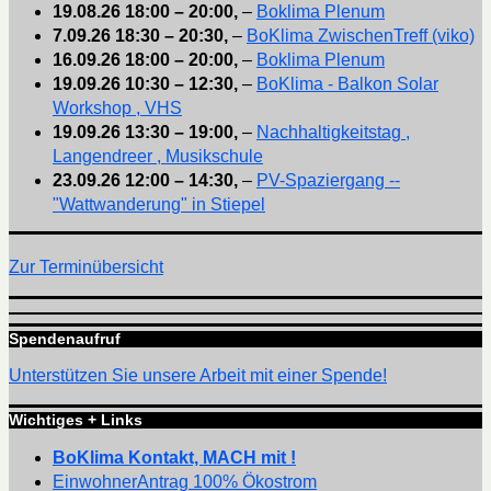
19.08.26
18:00
–
20:00
,
–
Boklima Plenum
7.09.26
18:30
–
20:30
,
–
BoKlima ZwischenTreff (viko)
16.09.26
18:00
–
20:00
,
–
Boklima Plenum
19.09.26
10:30
–
12:30
,
–
BoKlima - Balkon Solar
Workshop , VHS
19.09.26
13:30
–
19:00
,
–
Nachhaltigkeitstag ,
Langendreer , Musikschule
23.09.26
12:00
–
14:30
,
–
PV-Spaziergang --
"Wattwanderung" in Stiepel
Zur Terminübersicht
Spendenaufruf
Unterstützen Sie unsere Arbeit mit einer Spende!
Wichtiges + Links
BoKlima Kontakt, MACH mit !
EinwohnerAntrag 100% Ökostrom