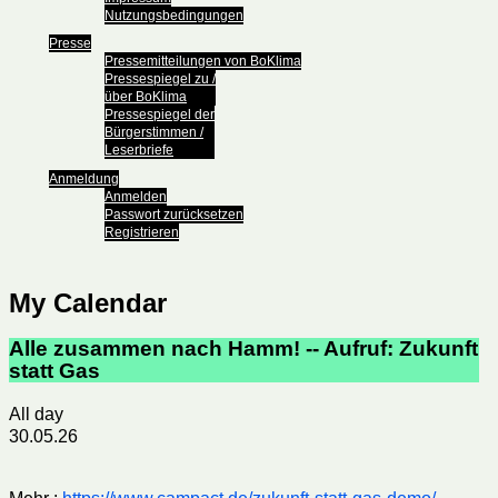
Nutzungsbedingungen
Presse
Pressemitteilungen von BoKlima
Pressespiegel zu /
über BoKlima
Pressespiegel der
Bürgerstimmen /
Leserbriefe
Anmeldung
Anmelden
Passwort zurücksetzen
Registrieren
My Calendar
Alle zusammen nach Hamm! -- Aufruf: Zukunft
statt Gas
All day
30.05.26