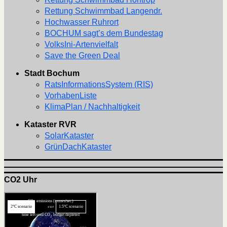
Rettung Schwimmbad Langendr.
Hochwasser Ruhrort
BOCHUM sagt’s dem Bundestag
VolksIni-Artenvielfalt
Save the Green Deal
Stadt Bochum
RatsInformationsSystem (RIS)
VorhabenListe
KlimaPlan / Nachhaltigkeit
Kataster RVR
SolarKataster
GrünDachKataster
CO2 Uhr