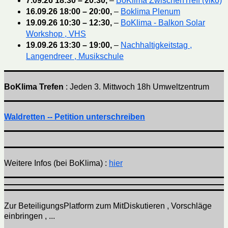
7.09.26
18:30
–
20:30
,
–
BoKlima ZwischenTreff (viko)
16.09.26
18:00
–
20:00
,
–
Boklima Plenum
19.09.26
10:30
–
12:30
,
–
BoKlima - Balkon Solar
Workshop , VHS
19.09.26
13:30
–
19:00
,
–
Nachhaltigkeitstag ,
Langendreer , Musikschule
BoKlima Trefen
: Jeden 3. Mittwoch 18h Umweltzentrum
Waldretten -- Petition unterschreiben
Weitere Infos (bei BoKlima) :
hier
Zur BeteiligungsPlatform zum MitDiskutieren , Vorschläge
einbringen , ...