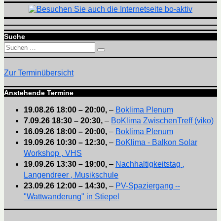
Suche
Suchen
Suchen
nach:
Zur Terminübersicht
Anstehende Termine
19.08.26
18:00
–
20:00
,
–
Boklima Plenum
7.09.26
18:30
–
20:30
,
–
BoKlima ZwischenTreff (viko)
16.09.26
18:00
–
20:00
,
–
Boklima Plenum
19.09.26
10:30
–
12:30
,
–
BoKlima - Balkon Solar
Workshop , VHS
19.09.26
13:30
–
19:00
,
–
Nachhaltigkeitstag ,
Langendreer , Musikschule
23.09.26
12:00
–
14:30
,
–
PV-Spaziergang --
"Wattwanderung" in Stiepel