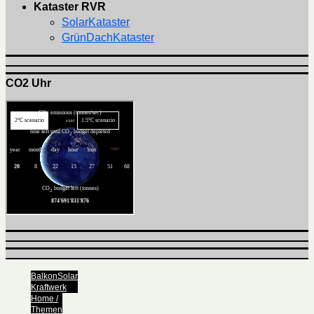
Kataster RVR
SolarKataster
GrünDachKataster
CO2 Uhr
BalkonSolar
Kraftwerk
Home /
Themen