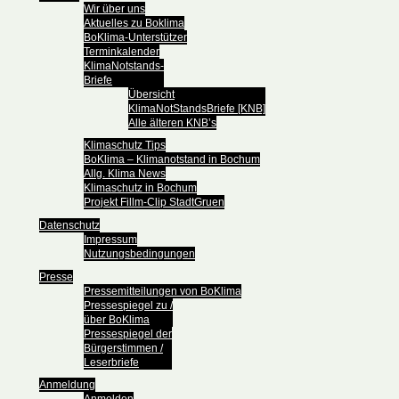
Wir über uns
Aktuelles zu Boklima
BoKlima-Unterstützer
Terminkalender
KlimaNotstands-
Briefe
Übersicht
KlimaNotStandsBriefe [KNB]
Alle älteren KNB’s
Klimaschutz Tips
BoKlima – Klimanotstand in Bochum
Allg. Klima News
Klimaschutz in Bochum
Projekt Fillm-Clip StadtGruen
Datenschutz
Impressum
Nutzungsbedingungen
Presse
Pressemitteilungen von BoKlima
Pressespiegel zu /
über BoKlima
Pressespiegel der
Bürgerstimmen /
Leserbriefe
Anmeldung