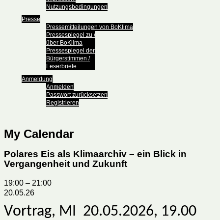
Nutzungsbedingungen
Presse
Pressemitteilungen von BoKlima
Pressespiegel zu /
über BoKlima
Pressespiegel der
Bürgerstimmen /
Leserbriefe
Anmeldung
Anmelden
Passwort zurücksetzen
Registrieren
My Calendar
Polares Eis als Klimaarchiv – ein Blick in
Vergangenheit und Zukunft
19:00
–
21:00
20.05.26
V
ortrag, MI 20.05.2026, 19.00