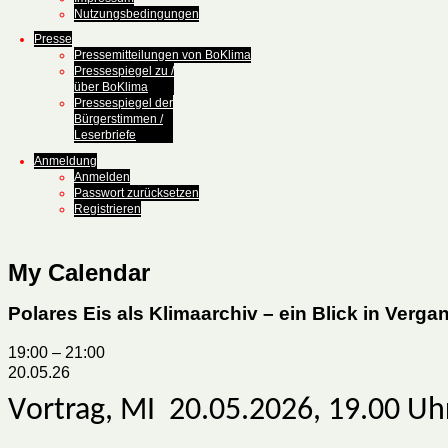
Nutzungsbedingungen
Presse
Pressemitteilungen von BoKlima
Pressespiegel zu /
über BoKlima
Pressespiegel der
Bürgerstimmen /
Leserbriefe
Anmeldung
Anmelden
Passwort zurücksetzen
Registrieren
My Calendar
Polares Eis als Klimaarchiv – ein Blick in Verg
19:00
–
21:00
20.05.26
V
ortrag, MI 20.05.2026, 19.00 Uh