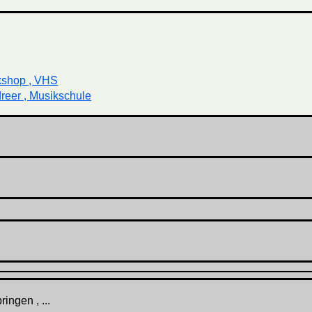
kshop , VHS
reer , Musikschule
ingen , ...