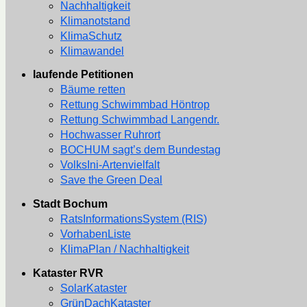
Nachhaltigkeit
Klimanotstand
KlimaSchutz
Klimawandel
laufende Petitionen
Bäume retten
Rettung Schwimmbad Höntrop
Rettung Schwimmbad Langendr.
Hochwasser Ruhrort
BOCHUM sagt’s dem Bundestag
VolksIni-Artenvielfalt
Save the Green Deal
Stadt Bochum
RatsInformationsSystem (RIS)
VorhabenListe
KlimaPlan / Nachhaltigkeit
Kataster RVR
SolarKataster
GrünDachKataster