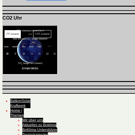
CO2 Uhr
BalkonSolar
Kraftwerk
Home /
Themen
Wir über uns
Aktuelles zu Boklima
BoKlima-Unterstützer
Terminkalender