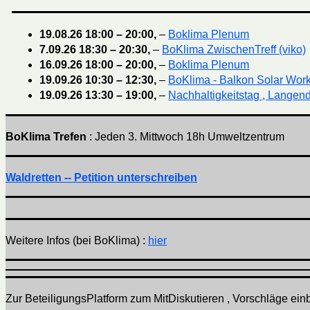
19.08.26
18:00
–
20:00
,
–
Boklima Plenum
7.09.26
18:30
–
20:30
,
–
BoKlima ZwischenTreff (viko)
16.09.26
18:00
–
20:00
,
–
Boklima Plenum
19.09.26
10:30
–
12:30
,
–
BoKlima - Balkon Solar Wor
19.09.26
13:30
–
19:00
,
–
Nachhaltigkeitstag , Langend
BoKlima Trefen
: Jeden 3. Mittwoch 18h Umweltzentrum
Waldretten -- Petition unterschreiben
Weitere Infos (bei BoKlima) :
hier
Zur BeteiligungsPlatform zum MitDiskutieren , Vorschläge einbr