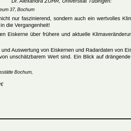
Dr. Alexandra ZUHR, Universität Tübingen:
seum 37, Bochum
icht nur faszinierend, sondern auch ein wertvolles Klim
 in die Vergangenheit!
ten Eiskerne über frühere und aktuelle Klimaveränd
g und Auswertung von Eiskernen und Radardaten von Eiss
von unschätzbarem Wert sind. Ein Blick auf drängende
gsstätte Bochum,
2€