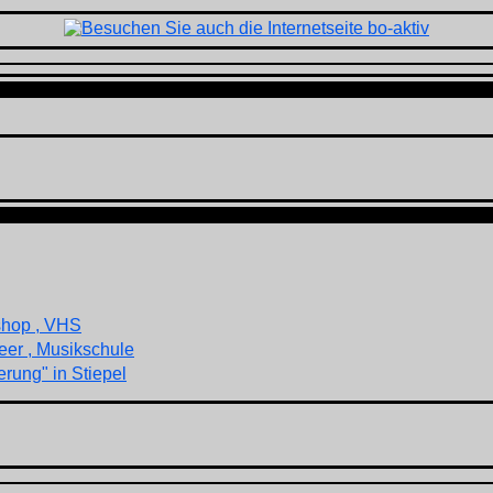
shop , VHS
eer , Musikschule
rung" in Stiepel