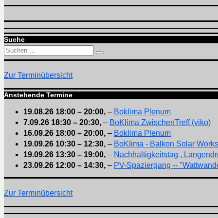
Suche
Suchen
Suchen
nach:
Zur Terminübersicht
Anstehende Termine
19.08.26
18:00
–
20:00
,
–
Boklima Plenum
7.09.26
18:30
–
20:30
,
–
BoKlima ZwischenTreff (viko)
16.09.26
18:00
–
20:00
,
–
Boklima Plenum
19.09.26
10:30
–
12:30
,
–
BoKlima - Balkon Solar Work
19.09.26
13:30
–
19:00
,
–
Nachhaltigkeitstag , Langendr
23.09.26
12:00
–
14:30
,
–
PV-Spaziergang -- "Wattwande
Zur Terminübersicht