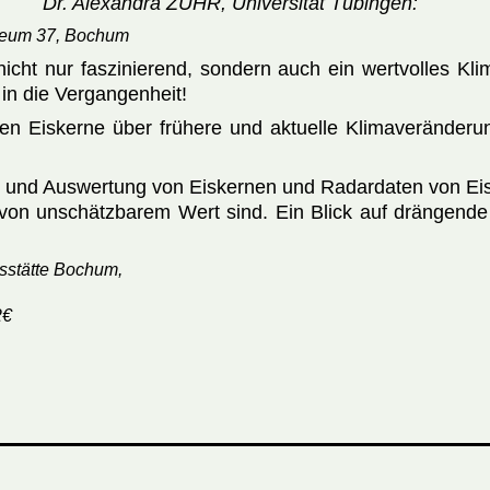
Dr. Alexandra ZUHR, Universität Tübingen:
seum 37, Bochum
icht nur faszinierend, sondern auch ein wertvolles Klim
 in die Vergangenheit!
ten Eiskerne über frühere und aktuelle Klimaveränd
g und Auswertung von Eiskernen und Radardaten von Eiss
von unschätzbarem Wert sind. Ein Blick auf drängende
gsstätte Bochum,
2€