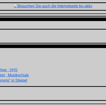
shop , VHS
eer , Musikschule
rung" in Stiepel