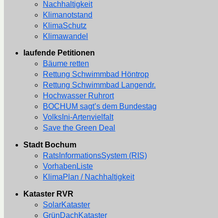
Nachhaltigkeit
Klimanotstand
KlimaSchutz
Klimawandel
laufende Petitionen
Bäume retten
Rettung Schwimmbad Höntrop
Rettung Schwimmbad Langendr.
Hochwasser Ruhrort
BOCHUM sagt’s dem Bundestag
VolksIni-Artenvielfalt
Save the Green Deal
Stadt Bochum
RatsInformationsSystem (RIS)
VorhabenListe
KlimaPlan / Nachhaltigkeit
Kataster RVR
SolarKataster
GrünDachKataster