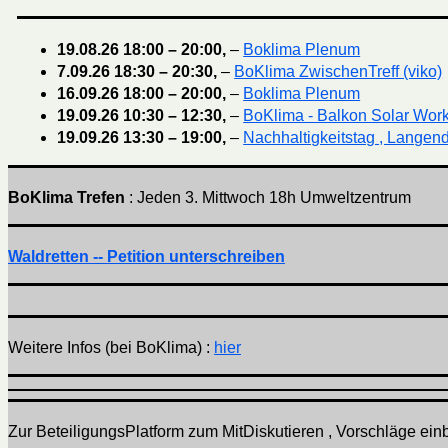
19.08.26
18:00
–
20:00
,
–
Boklima Plenum
7.09.26
18:30
–
20:30
,
–
BoKlima ZwischenTreff (viko)
16.09.26
18:00
–
20:00
,
–
Boklima Plenum
19.09.26
10:30
–
12:30
,
–
BoKlima - Balkon Solar Wor
19.09.26
13:30
–
19:00
,
–
Nachhaltigkeitstag , Langend
BoKlima Trefen
: Jeden 3. Mittwoch 18h Umweltzentrum
Waldretten -- Petition unterschreiben
Weitere Infos (bei BoKlima) :
hier
Zur BeteiligungsPlatform zum MitDiskutieren , Vorschläge einbr