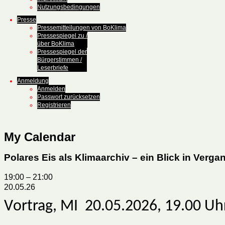
Nutzungsbedingungen
Presse
Pressemitteilungen von BoKlima
Pressespiegel zu /
über BoKlima
Pressespiegel der
Bürgerstimmen /
Leserbriefe
Anmeldung
Anmelden
Passwort zurücksetzen
Registrieren
My Calendar
Polares Eis als Klimaarchiv – ein Blick in Verg
19:00
–
21:00
20.05.26
V
ortrag, MI 20.05.2026, 19.00 Uh