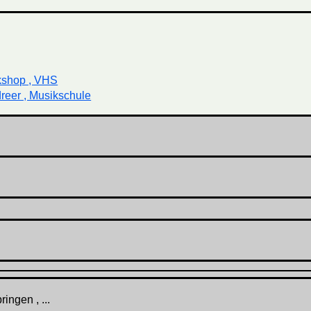
kshop , VHS
reer , Musikschule
ingen , ...