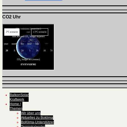
CO2 Uhr
BalkonSolar
Kraftwerk
Home /
Themen
Wir über uns
Aktuelles zu Boklima
BoKlima-Unterstützer
Terminkalender