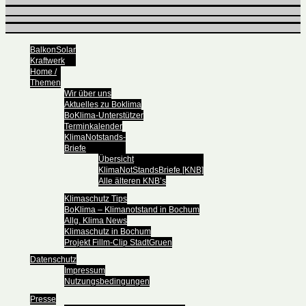
BalkonSolar
Kraftwerk
Home /
Themen
Wir über uns
Aktuelles zu Boklima
BoKlima-Unterstützer
Terminkalender
KlimaNotstands-
Briefe
Übersicht
KlimaNotStandsBriefe [KNB]
Alle älteren KNB’s
Klimaschutz Tips
BoKlima – Klimanotstand in Bochum
Allg. Klima News
Klimaschutz in Bochum
Projekt Fillm-Clip StadtGruen
Datenschutz
Impressum
Nutzungsbedingungen
Presse