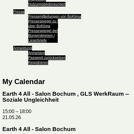
Nutzungsbedingungen
Presse
Pressemitteilungen von BoKlima
Pressespiegel zu /
über BoKlima
Pressespiegel der
Bürgerstimmen /
Leserbriefe
Anmeldung
Anmelden
Passwort zurücksetzen
Registrieren
My Calendar
Earth 4 All - Salon Bochum , GLS WerkRaum --
Soziale Ungleichheit
15:00
–
18:00
21.05.26
Earth 4 All - Salon Bochum