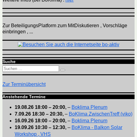
Zur BeteiligungsPlatform zum MitDiskutieren , Vorschläge
einbringen , ...
Suche
Suchen
Suchen
nach:
Zur Terminübersicht
Anstehende Termine
19.08.26
18:00
–
20:00
,
–
Boklima Plenum
7.09.26
18:30
–
20:30
,
–
BoKlima ZwischenTreff (viko)
16.09.26
18:00
–
20:00
,
–
Boklima Plenum
19.09.26
10:30
–
12:30
,
–
BoKlima - Balkon Solar
Workshop , VHS