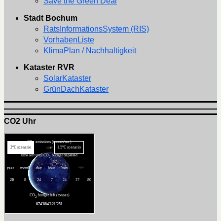
Save the Green Deal
Stadt Bochum
RatsInformationsSystem (RIS)
VorhabenListe
KlimaPlan / Nachhaltigkeit
Kataster RVR
SolarKataster
GrünDachKataster
CO2 Uhr