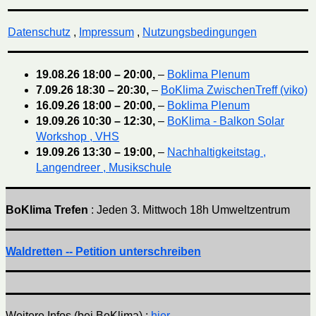
Datenschutz
,
Impressum
,
Nutzungsbedingungen
19.08.26
18:00
–
20:00
,
–
Boklima Plenum
7.09.26
18:30
–
20:30
,
–
BoKlima ZwischenTreff (viko)
16.09.26
18:00
–
20:00
,
–
Boklima Plenum
19.09.26
10:30
–
12:30
,
–
BoKlima - Balkon Solar
Workshop , VHS
19.09.26
13:30
–
19:00
,
–
Nachhaltigkeitstag ,
Langendreer , Musikschule
BoKlima Trefen
: Jeden 3. Mittwoch 18h Umweltzentrum
Waldretten -- Petition unterschreiben
Weitere Infos (bei BoKlima) :
hier