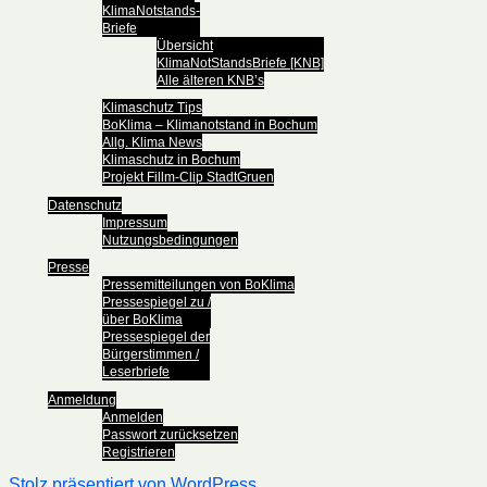
KlimaNotstands-
Briefe
Übersicht
KlimaNotStandsBriefe [KNB]
Alle älteren KNB’s
Klimaschutz Tips
BoKlima – Klimanotstand in Bochum
Allg. Klima News
Klimaschutz in Bochum
Projekt Fillm-Clip StadtGruen
Datenschutz
Impressum
Nutzungsbedingungen
Presse
Pressemitteilungen von BoKlima
Pressespiegel zu /
über BoKlima
Pressespiegel der
Bürgerstimmen /
Leserbriefe
Anmeldung
Anmelden
Passwort zurücksetzen
Registrieren
Stolz präsentiert von WordPress