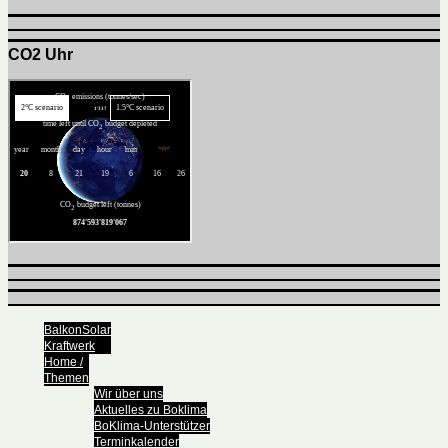
CO2 Uhr
BalkonSolar
Kraftwerk
Home /
Themen
Wir über uns
Aktuelles zu Boklima
BoKlima-Unterstützer
Terminkalender