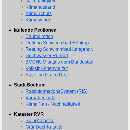
Nachhaltigkeit
Klimanotstand
KlimaSchutz
Klimawandel
laufende Petitionen
Bäume retten
Rettung Schwimmbad Höntrop
Rettung Schwimmbad Langendr.
Hochwasser Ruhrort
BOCHUM sagt’s dem Bundestag
VolksIni-Artenvielfalt
Save the Green Deal
Stadt Bochum
RatsInformationsSystem (RIS)
VorhabenListe
KlimaPlan / Nachhaltigkeit
Kataster RVR
SolarKataster
GrünDachKataster