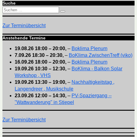
Suche
Suchen
Suchen
nach:
Zur Terminübersicht
Anstehende Termine
19.08.26
18:00
–
20:00
,
–
Boklima Plenum
7.09.26
18:30
–
20:30
,
–
BoKlima ZwischenTreff (viko)
16.09.26
18:00
–
20:00
,
–
Boklima Plenum
19.09.26
10:30
–
12:30
,
–
BoKlima - Balkon Solar
Workshop , VHS
19.09.26
13:30
–
19:00
,
–
Nachhaltigkeitstag ,
Langendreer , Musikschule
23.09.26
12:00
–
14:30
,
–
PV-Spaziergang --
"Wattwanderung" in Stiepel
Zur Terminübersicht