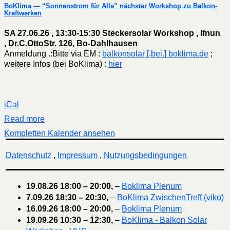
BoKlima — “Sonnenstrom für Alle” nächster Workshop zu Balkon-
Kraftwerken
SA 27.06.26 , 13:30-15:30 Steckersolar Workshop , Ifnun
, Dr.C.OttoStr. 126, Bo-Dahlhausen
Anmeldung .:Bitte via EM :
balkonsolar [.bei.] boklima.de
;
weitere Infos (bei BoKlima) :
hier
iCal
Read more
Kompletten Kalender ansehen
Datenschutz
,
Impressum
,
Nutzungsbedingungen
19.08.26
18:00
–
20:00
,
–
Boklima Plenum
7.09.26
18:30
–
20:30
,
–
BoKlima ZwischenTreff (viko)
16.09.26
18:00
–
20:00
,
–
Boklima Plenum
19.09.26
10:30
–
12:30
,
–
BoKlima - Balkon Solar