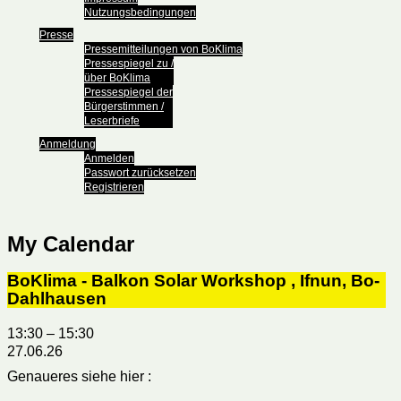
Nutzungsbedingungen
Presse
Pressemitteilungen von BoKlima
Pressespiegel zu /
über BoKlima
Pressespiegel der
Bürgerstimmen /
Leserbriefe
Anmeldung
Anmelden
Passwort zurücksetzen
Registrieren
My Calendar
BoKlima - Balkon Solar Workshop , Ifnun, Bo-
Dahlhausen
13:30
–
15:30
27.06.26
Genaueres siehe hier :