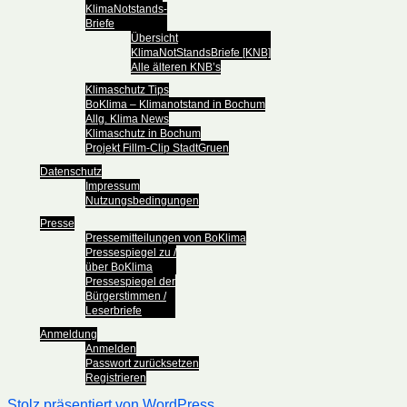
KlimaNotstands-
Briefe
Übersicht
KlimaNotStandsBriefe [KNB]
Alle älteren KNB’s
Klimaschutz Tips
BoKlima – Klimanotstand in Bochum
Allg. Klima News
Klimaschutz in Bochum
Projekt Fillm-Clip StadtGruen
Datenschutz
Impressum
Nutzungsbedingungen
Presse
Pressemitteilungen von BoKlima
Pressespiegel zu /
über BoKlima
Pressespiegel der
Bürgerstimmen /
Leserbriefe
Anmeldung
Anmelden
Passwort zurücksetzen
Registrieren
Stolz präsentiert von WordPress