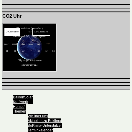
CO2 Uhr
BalkonSolar
Kraftwerk
Home /
Themen
Wir über uns
Aktuelles zu Boklima
BoKlima-Unterstützer
Terminkalender