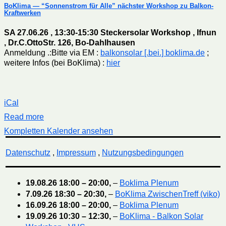
BoKlima — “Sonnenstrom für Alle” nächster Workshop zu Balkon-
Kraftwerken
SA 27.06.26 , 13:30-15:30 Steckersolar Workshop , Ifnun
, Dr.C.OttoStr. 126, Bo-Dahlhausen
Anmeldung .:Bitte via EM :
balkonsolar [.bei.] boklima.de
;
weitere Infos (bei BoKlima) :
hier
iCal
Read more
Kompletten Kalender ansehen
Datenschutz
,
Impressum
,
Nutzungsbedingungen
19.08.26
18:00
–
20:00
,
–
Boklima Plenum
7.09.26
18:30
–
20:30
,
–
BoKlima ZwischenTreff (viko)
16.09.26
18:00
–
20:00
,
–
Boklima Plenum
19.09.26
10:30
–
12:30
,
–
BoKlima - Balkon Solar