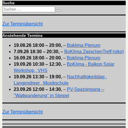
Suche
Suchen
Suchen
nach:
Zur Terminübersicht
Anstehende Termine
19.08.26
18:00
–
20:00
,
–
Boklima Plenum
7.09.26
18:30
–
20:30
,
–
BoKlima ZwischenTreff (viko)
16.09.26
18:00
–
20:00
,
–
Boklima Plenum
19.09.26
10:30
–
12:30
,
–
BoKlima - Balkon Solar
Workshop , VHS
19.09.26
13:30
–
19:00
,
–
Nachhaltigkeitstag ,
Langendreer , Musikschule
23.09.26
12:00
–
14:30
,
–
PV-Spaziergang --
"Wattwanderung" in Stiepel
Zur Terminübersicht