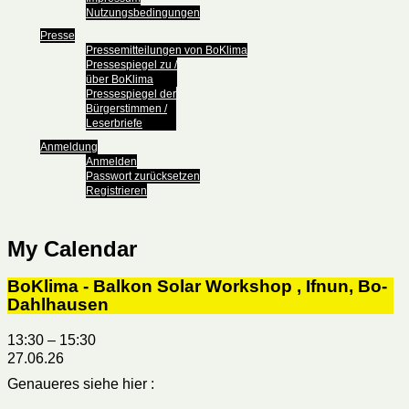
Nutzungsbedingungen
Presse
Pressemitteilungen von BoKlima
Pressespiegel zu /
über BoKlima
Pressespiegel der
Bürgerstimmen /
Leserbriefe
Anmeldung
Anmelden
Passwort zurücksetzen
Registrieren
My Calendar
BoKlima - Balkon Solar Workshop , Ifnun, Bo-
Dahlhausen
13:30
–
15:30
27.06.26
Genaueres siehe hier :