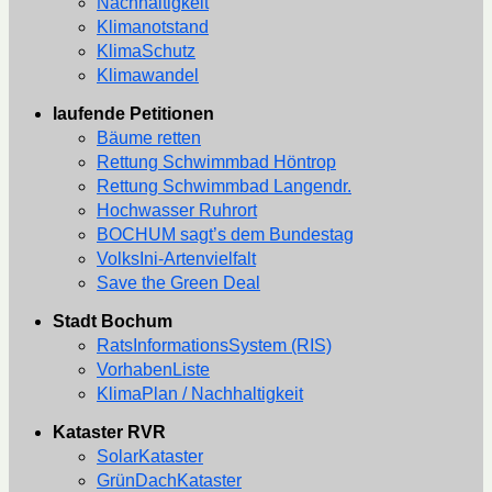
Nachhaltigkeit
Klimanotstand
KlimaSchutz
Klimawandel
laufende Petitionen
Bäume retten
Rettung Schwimmbad Höntrop
Rettung Schwimmbad Langendr.
Hochwasser Ruhrort
BOCHUM sagt’s dem Bundestag
VolksIni-Artenvielfalt
Save the Green Deal
Stadt Bochum
RatsInformationsSystem (RIS)
VorhabenListe
KlimaPlan / Nachhaltigkeit
Kataster RVR
SolarKataster
GrünDachKataster