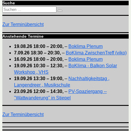
Suche
Suchen
Suchen
nach:
Zur Terminübersicht
Anstehende Termine
19.08.26
18:00
–
20:00
,
–
Boklima Plenum
7.09.26
18:30
–
20:30
,
–
BoKlima ZwischenTreff (viko)
16.09.26
18:00
–
20:00
,
–
Boklima Plenum
19.09.26
10:30
–
12:30
,
–
BoKlima - Balkon Solar
Workshop , VHS
19.09.26
13:30
–
19:00
,
–
Nachhaltigkeitstag ,
Langendreer , Musikschule
23.09.26
12:00
–
14:30
,
–
PV-Spaziergang --
"Wattwanderung" in Stiepel
Zur Terminübersicht