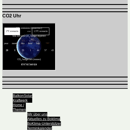
CO2 Uhr
BalkonSolar
Kraftwerk
Home /
Themen
Wir über uns
Aktuelles zu Boklima
BoKlima-Unterstützer
Terminkalender