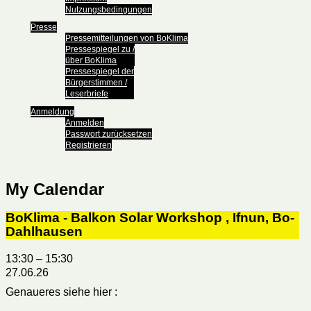
Nutzungsbedingungen
Presse
Pressemitteilungen von BoKlima
Pressespiegel zu /
über BoKlima
Pressespiegel der
Bürgerstimmen /
Leserbriefe
Anmeldung
Anmelden
Passwort zurücksetzen
Registrieren
My Calendar
BoKlima - Balkon Solar Workshop , Ifnun, Bo-
Dahlhausen
13:30
–
15:30
27.06.26
Genaueres siehe hier :