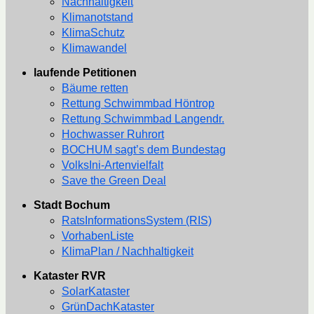
Nachhaltigkeit
Klimanotstand
KlimaSchutz
Klimawandel
laufende Petitionen
Bäume retten
Rettung Schwimmbad Höntrop
Rettung Schwimmbad Langendr.
Hochwasser Ruhrort
BOCHUM sagt’s dem Bundestag
VolksIni-Artenvielfalt
Save the Green Deal
Stadt Bochum
RatsInformationsSystem (RIS)
VorhabenListe
KlimaPlan / Nachhaltigkeit
Kataster RVR
SolarKataster
GrünDachKataster