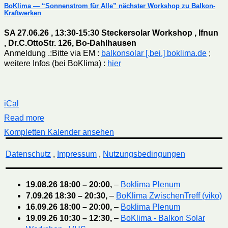
BoKlima — “Sonnenstrom für Alle” nächster Workshop zu Balkon-
Kraftwerken
SA 27.06.26 , 13:30-15:30 Steckersolar Workshop , Ifnun
, Dr.C.OttoStr. 126, Bo-Dahlhausen
Anmeldung .:Bitte via EM :
balkonsolar [.bei.] boklima.de
;
weitere Infos (bei BoKlima) :
hier
iCal
Read more
Kompletten Kalender ansehen
Datenschutz
,
Impressum
,
Nutzungsbedingungen
19.08.26
18:00
–
20:00
,
–
Boklima Plenum
7.09.26
18:30
–
20:30
,
–
BoKlima ZwischenTreff (viko)
16.09.26
18:00
–
20:00
,
–
Boklima Plenum
19.09.26
10:30
–
12:30
,
–
BoKlima - Balkon Solar