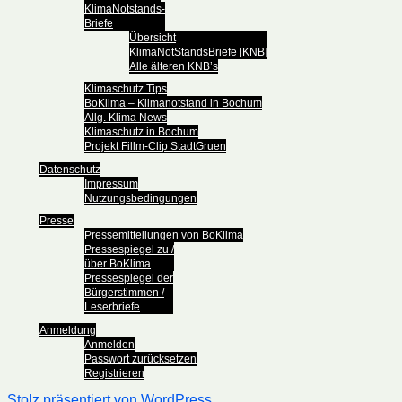
KlimaNotstands-
Briefe
Übersicht
KlimaNotStandsBriefe [KNB]
Alle älteren KNB’s
Klimaschutz Tips
BoKlima – Klimanotstand in Bochum
Allg. Klima News
Klimaschutz in Bochum
Projekt Fillm-Clip StadtGruen
Datenschutz
Impressum
Nutzungsbedingungen
Presse
Pressemitteilungen von BoKlima
Pressespiegel zu /
über BoKlima
Pressespiegel der
Bürgerstimmen /
Leserbriefe
Anmeldung
Anmelden
Passwort zurücksetzen
Registrieren
Stolz präsentiert von WordPress