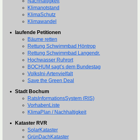
Nachhaltigkeit
Klimanotstand
KlimaSchutz
Klimawandel
laufende Petitionen
Bäume retten
Rettung Schwimmbad Höntrop
Rettung Schwimmbad Langendr.
Hochwasser Ruhrort
BOCHUM sagt’s dem Bundestag
VolksIni-Artenvielfalt
Save the Green Deal
Stadt Bochum
RatsInformationsSystem (RIS)
VorhabenListe
KlimaPlan / Nachhaltigkeit
Kataster RVR
SolarKataster
GrünDachKataster