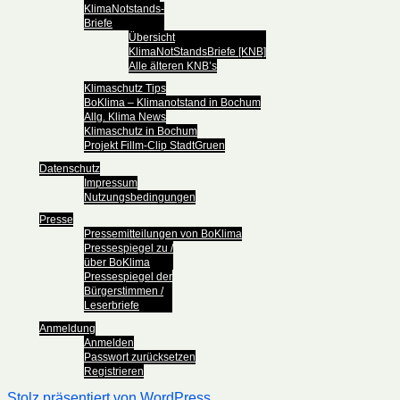
KlimaNotstands-
Briefe
Übersicht
KlimaNotStandsBriefe [KNB]
Alle älteren KNB’s
Klimaschutz Tips
BoKlima – Klimanotstand in Bochum
Allg. Klima News
Klimaschutz in Bochum
Projekt Fillm-Clip StadtGruen
Datenschutz
Impressum
Nutzungsbedingungen
Presse
Pressemitteilungen von BoKlima
Pressespiegel zu /
über BoKlima
Pressespiegel der
Bürgerstimmen /
Leserbriefe
Anmeldung
Anmelden
Passwort zurücksetzen
Registrieren
Stolz präsentiert von WordPress