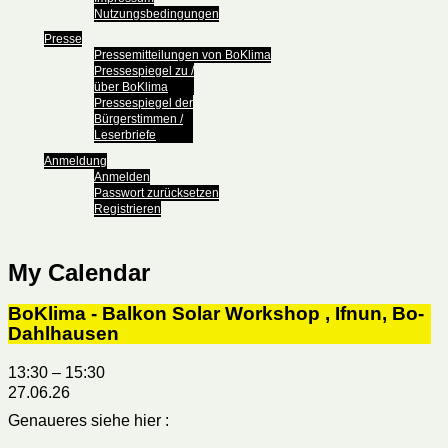
Nutzungsbedingungen
Presse
Pressemitteilungen von BoKlima
Pressespiegel zu /
über BoKlima
Pressespiegel der
Bürgerstimmen /
Leserbriefe
Anmeldung
Anmelden
Passwort zurücksetzen
Registrieren
My Calendar
BoKlima - Balkon Solar Workshop , Ifnun, Bo-
Dahlhausen
13:30
–
15:30
27.06.26
Genaueres siehe hier :