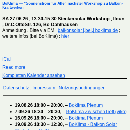
BoKlima — “Sonnenstrom für Alle” nächster Workshop zu Balkon-
Kraftwerken
SA 27.06.26 , 13:30-15:30 Steckersolar Workshop , Ifnun
, Dr.C.OttoStr. 126, Bo-Dahlhausen
Anmeldung .:Bitte via EM :
balkonsolar [.bei.] boklima.de
;
weitere Infos (bei BoKlima) :
hier
iCal
Read more
Kompletten Kalender ansehen
Datenschutz
,
Impressum
,
Nutzungsbedingungen
19.08.26
18:00
–
20:00
,
–
Boklima Plenum
7.09.26
18:30
–
20:30
,
–
BoKlima ZwischenTreff (viko)
16.09.26
18:00
–
20:00
,
–
Boklima Plenum
19.09.26
10:30
–
12:30
,
–
BoKlima - Balkon Solar