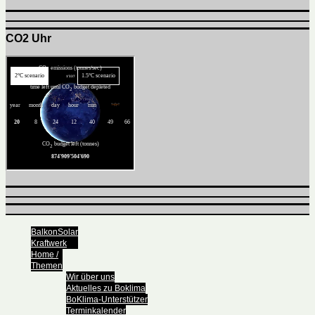
CO2 Uhr
BalkonSolar
Kraftwerk
Home /
Themen
Wir über uns
Aktuelles zu Boklima
BoKlima-Unterstützer
Terminkalender