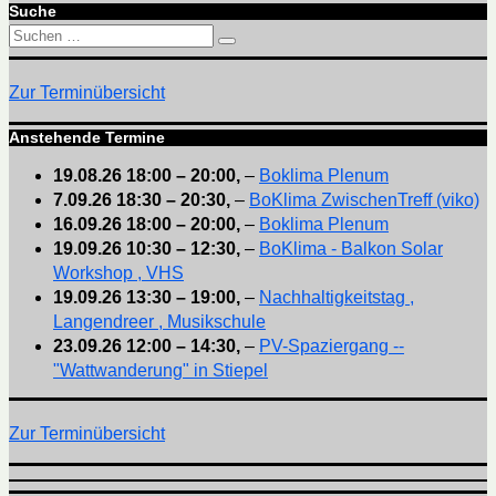
Suche
Suchen
Suchen
nach:
Zur Terminübersicht
Anstehende Termine
19.08.26
18:00
–
20:00
,
–
Boklima Plenum
7.09.26
18:30
–
20:30
,
–
BoKlima ZwischenTreff (viko)
16.09.26
18:00
–
20:00
,
–
Boklima Plenum
19.09.26
10:30
–
12:30
,
–
BoKlima - Balkon Solar
Workshop , VHS
19.09.26
13:30
–
19:00
,
–
Nachhaltigkeitstag ,
Langendreer , Musikschule
23.09.26
12:00
–
14:30
,
–
PV-Spaziergang --
"Wattwanderung" in Stiepel
Zur Terminübersicht