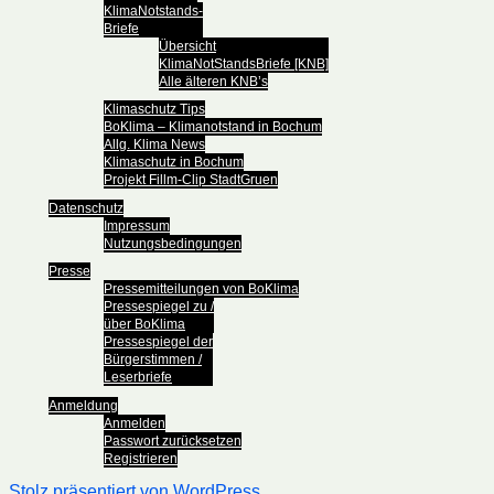
KlimaNotstands-
Briefe
Übersicht
KlimaNotStandsBriefe [KNB]
Alle älteren KNB’s
Klimaschutz Tips
BoKlima – Klimanotstand in Bochum
Allg. Klima News
Klimaschutz in Bochum
Projekt Fillm-Clip StadtGruen
Datenschutz
Impressum
Nutzungsbedingungen
Presse
Pressemitteilungen von BoKlima
Pressespiegel zu /
über BoKlima
Pressespiegel der
Bürgerstimmen /
Leserbriefe
Anmeldung
Anmelden
Passwort zurücksetzen
Registrieren
Stolz präsentiert von WordPress