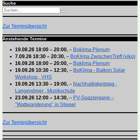
Suche
Suchen
Suchen
nach:
Zur Terminübersicht
Anstehende Termine
19.08.26
18:00
–
20:00
,
–
Boklima Plenum
7.09.26
18:30
–
20:30
,
–
BoKlima ZwischenTreff (viko)
16.09.26
18:00
–
20:00
,
–
Boklima Plenum
19.09.26
10:30
–
12:30
,
–
BoKlima - Balkon Solar
Workshop , VHS
19.09.26
13:30
–
19:00
,
–
Nachhaltigkeitstag ,
Langendreer , Musikschule
23.09.26
12:00
–
14:30
,
–
PV-Spaziergang --
"Wattwanderung" in Stiepel
Zur Terminübersicht