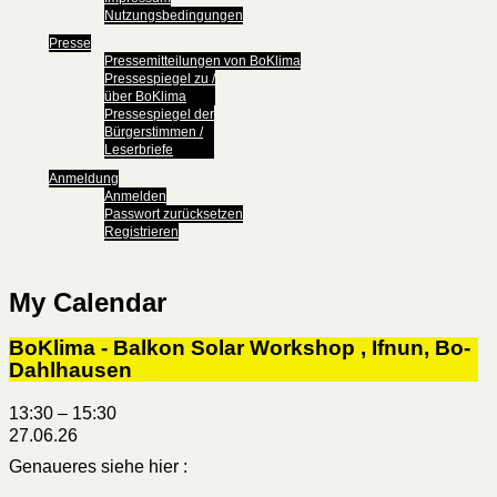
Nutzungsbedingungen
Presse
Pressemitteilungen von BoKlima
Pressespiegel zu /
über BoKlima
Pressespiegel der
Bürgerstimmen /
Leserbriefe
Anmeldung
Anmelden
Passwort zurücksetzen
Registrieren
My Calendar
BoKlima - Balkon Solar Workshop , Ifnun, Bo-
Dahlhausen
13:30
–
15:30
27.06.26
Genaueres siehe hier :