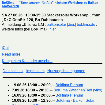
BoKlima — “Sonnenstrom für Alle” nächster Workshop zu Balkon-
Kraftwerken
SA 27.06.26 , 13:30-15:30 Steckersolar Workshop , Ifnun
, Dr.C.OttoStr. 126, Bo-Dahlhausen
Anmeldung .:Bitte via EM :
balkonsolar [.bei.] boklima.de
;
weitere Infos (bei BoKlima) :
hier
iCal
Read more
Kompletten Kalender ansehen
Datenschutz
,
Impressum
,
Nutzungsbedingungen
19.08.26
18:00
–
20:00
,
–
Boklima Plenum
7.09.26
18:30
–
20:30
,
–
BoKlima ZwischenTreff (viko)
16.09.26
18:00
–
20:00
,
–
Boklima Plenum
19.09.26
10:30
–
12:30
,
–
BoKlima - Balkon Solar