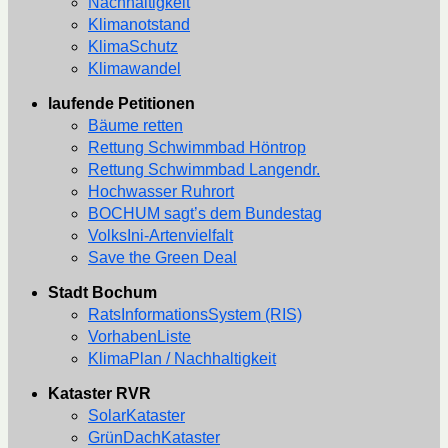
Nachhaltigkeit
Klimanotstand
KlimaSchutz
Klimawandel
laufende Petitionen
Bäume retten
Rettung Schwimmbad Höntrop
Rettung Schwimmbad Langendr.
Hochwasser Ruhrort
BOCHUM sagt’s dem Bundestag
VolksIni-Artenvielfalt
Save the Green Deal
Stadt Bochum
RatsInformationsSystem (RIS)
VorhabenListe
KlimaPlan / Nachhaltigkeit
Kataster RVR
SolarKataster
GrünDachKataster