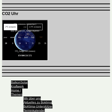
CO2 Uhr
BalkonSolar
Kraftwerk
Home /
Themen
Wir über uns
Aktuelles zu Boklima
BoKlima-Unterstützer
Terminkalender