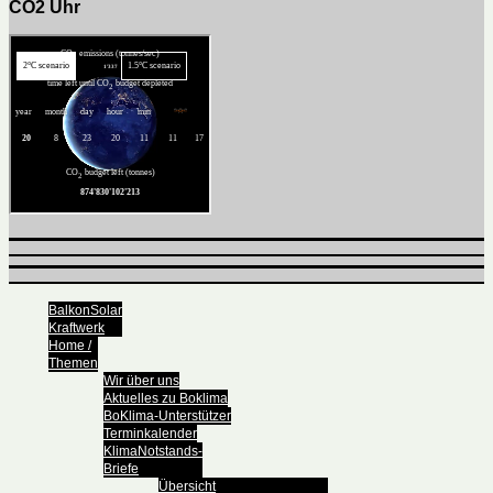
CO2 Uhr
BalkonSolar
Kraftwerk
Home /
Themen
Wir über uns
Aktuelles zu Boklima
BoKlima-Unterstützer
Terminkalender
KlimaNotstands-
Briefe
Übersicht