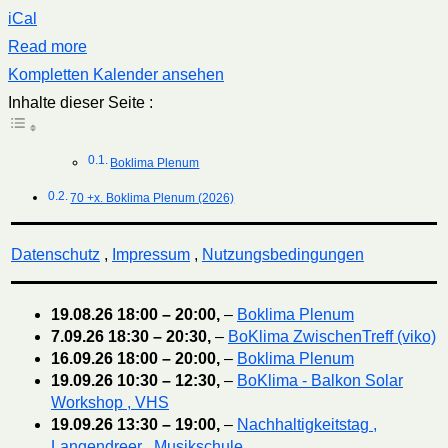
iCal
Read more
Kompletten Kalender ansehen
Inhalte dieser Seite :
Boklima Plenum
70 +x. Boklima Plenum (2026)
Datenschutz
,
Impressum
,
Nutzungsbedingungen
19.08.26
18:00
–
20:00
,
–
Boklima Plenum
7.09.26
18:30
–
20:30
,
–
BoKlima ZwischenTreff (viko)
16.09.26
18:00
–
20:00
,
–
Boklima Plenum
19.09.26
10:30
–
12:30
,
–
BoKlima - Balkon Solar
Workshop , VHS
19.09.26
13:30
–
19:00
,
–
Nachhaltigkeitstag ,
Langendreer , Musikschule