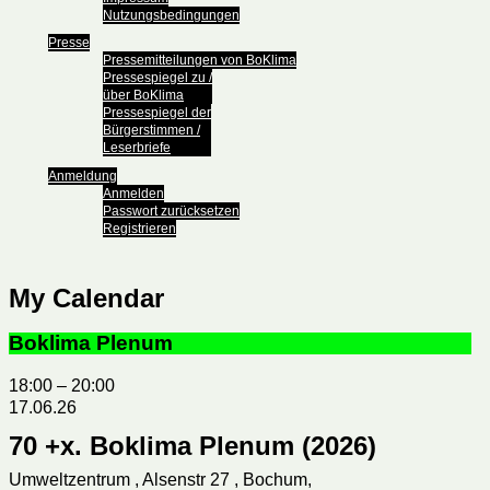
Nutzungsbedingungen
Presse
Pressemitteilungen von BoKlima
Pressespiegel zu /
über BoKlima
Pressespiegel der
Bürgerstimmen /
Leserbriefe
Anmeldung
Anmelden
Passwort zurücksetzen
Registrieren
My Calendar
Boklima Plenum
18:00
–
20:00
17.06.26
70 +x. Boklima Plenum (2026)
Umweltzentrum , Alsenstr 27 , Bochum,