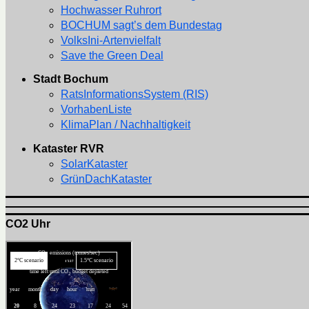
Hochwasser Ruhrort
BOCHUM sagt’s dem Bundestag
VolksIni-Artenvielfalt
Save the Green Deal
Stadt Bochum
RatsInformationsSystem (RIS)
VorhabenListe
KlimaPlan / Nachhaltigkeit
Kataster RVR
SolarKataster
GrünDachKataster
CO2 Uhr