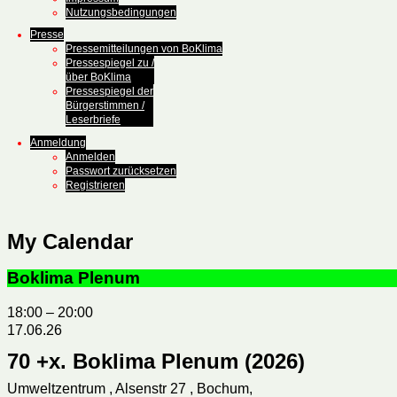
Nutzungsbedingungen
Presse
Pressemitteilungen von BoKlima
Pressespiegel zu /
über BoKlima
Pressespiegel der
Bürgerstimmen /
Leserbriefe
Anmeldung
Anmelden
Passwort zurücksetzen
Registrieren
My Calendar
Boklima Plenum
18:00
–
20:00
17.06.26
70 +x. Boklima Plenum (2026)
Umweltzentrum , Alsenstr 27 , Bochum,