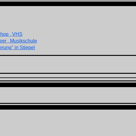
shop , VHS
eer , Musikschule
rung" in Stiepel