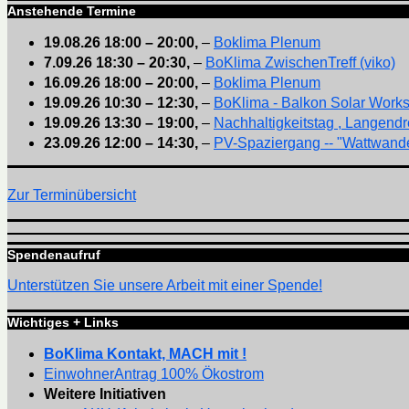
Anstehende Termine
19.08.26
18:00
–
20:00
,
–
Boklima Plenum
7.09.26
18:30
–
20:30
,
–
BoKlima ZwischenTreff (viko)
16.09.26
18:00
–
20:00
,
–
Boklima Plenum
19.09.26
10:30
–
12:30
,
–
BoKlima - Balkon Solar Work
19.09.26
13:30
–
19:00
,
–
Nachhaltigkeitstag , Langendr
23.09.26
12:00
–
14:30
,
–
PV-Spaziergang -- "Wattwande
Zur Terminübersicht
Spendenaufruf
Unterstützen Sie unsere Arbeit mit einer Spende!
Wichtiges + Links
BoKlima Kontakt, MACH mit !
EinwohnerAntrag 100% Ökostrom
Weitere Initiativen