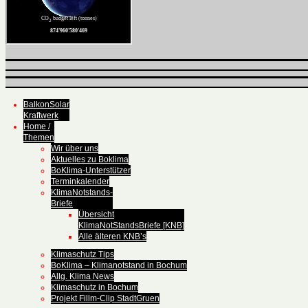
BalkonSolar
Kraftwerk
Home /
Themen
Wir über uns
Aktuelles zu Boklima
BoKlima-Unterstützer
Terminkalender
KlimaNotstands-
Briefe
Übersicht
KlimaNotStandsBriefe [KNB]
Alle älteren KNB’s
Klimaschutz Tips
BoKlima – Klimanotstand in Bochum
Allg. Klima News
Klimaschutz in Bochum
Projekt Fillm-Clip StadtGruen