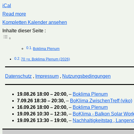
iCal
Read more
Kompletten Kalender ansehen
Inhalte dieser Seite :
Boklima Plenum
70 +x. Boklima Plenum (2026)
Datenschutz
,
Impressum
,
Nutzungsbedingungen
19.08.26
18:00
–
20:00
,
–
Boklima Plenum
7.09.26
18:30
–
20:30
,
–
BoKlima ZwischenTreff (viko)
16.09.26
18:00
–
20:00
,
–
Boklima Plenum
19.09.26
10:30
–
12:30
,
–
BoKlima - Balkon Solar Wor
19.09.26
13:30
–
19:00
,
–
Nachhaltigkeitstag , Langend