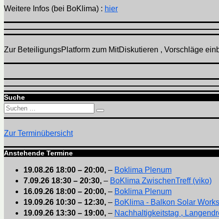
Weitere Infos (bei BoKlima) :
hier
Zur BeteiligungsPlatform zum MitDiskutieren , Vorschläge einbr
Suche
Suchen
Suchen
nach:
Zur Terminübersicht
Anstehende Termine
19.08.26
18:00
–
20:00
,
–
Boklima Plenum
7.09.26
18:30
–
20:30
,
–
BoKlima ZwischenTreff (viko)
16.09.26
18:00
–
20:00
,
–
Boklima Plenum
19.09.26
10:30
–
12:30
,
–
BoKlima - Balkon Solar Work
19.09.26
13:30
–
19:00
,
–
Nachhaltigkeitstag , Langendr