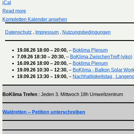
iCal
Read more
Kompletten Kalender ansehen
Datenschutz
,
Impressum
,
Nutzungsbedingungen
19.08.26
18:00
–
20:00
,
–
Boklima Plenum
7.09.26
18:30
–
20:30
,
–
BoKlima ZwischenTreff (viko)
16.09.26
18:00
–
20:00
,
–
Boklima Plenum
19.09.26
10:30
–
12:30
,
–
BoKlima - Balkon Solar Wor
19.09.26
13:30
–
19:00
,
–
Nachhaltigkeitstag , Langend
BoKlima Trefen
: Jeden 3. Mittwoch 18h Umweltzentrum
Waldretten -- Petition unterschreiben