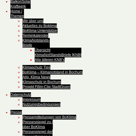
BalkonSolar
Kraftwerk
Home /
Themen
Wir über uns
Aktuelles zu Boklima
BoKlima-Unterstützer
Terminkalender
KlimaNotstands-
Briefe
Übersicht
KlimaNotStandsBriefe [KNB]
Alle älteren KNB’s
Klimaschutz Tips
BoKlima – Klimanotstand in Bochum
Allg. Klima News
Klimaschutz in Bochum
Projekt Fillm-Clip StadtGruen
Datenschutz
Impressum
Nutzungsbedingungen
Presse
Pressemitteilungen von BoKlima
Pressespiegel zu /
über BoKlima
Pressespiegel der