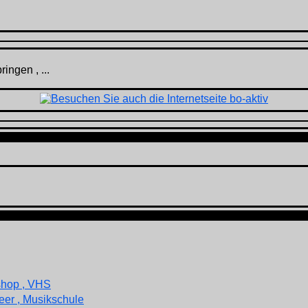
ingen , ...
shop , VHS
eer , Musikschule