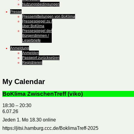
Nutzungsbedingungen
Presse
Pressemitteilungen von BoKlima
Pressespiegel zu /
über BoKlima
Pressespiegel der
Bürgerstimmen /
Leserbriefe
Anmeldung
Anmelden
Passwort zurücksetzen
Registrieren
My Calendar
BoKlima ZwischenTreff (viko)
18:30
–
20:30
6.07.26
Jeden 1. Mo 18.30 online
https://jitsi.hamburg.ccc.de/BoklimaTreff-2025