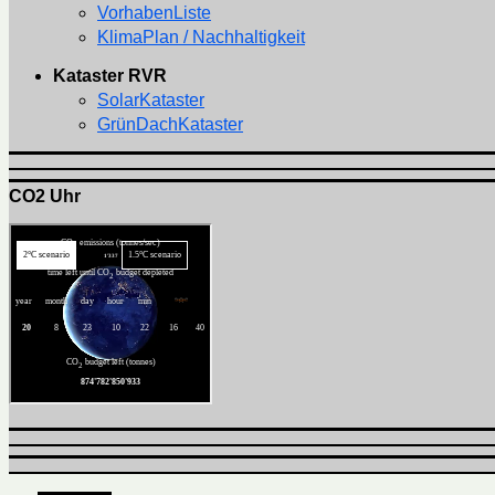
VorhabenListe
KlimaPlan / Nachhaltigkeit
Kataster RVR
SolarKataster
GrünDachKataster
CO2 Uhr