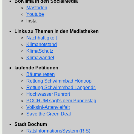
BoKlima in den SocialMedia
Mastodon
Youtube
Insta
Links zu Themen in den Mediatheken
Nachhaltigkeit
Klimanotstand
KlimaSchutz
Klimawandel
laufende Petitionen
Bäume retten
Rettung Schwimmbad Höntrop
Rettung Schwimmbad Langendr.
Hochwasser Ruhrort
BOCHUM sagt’s dem Bundestag
VolksIni-Artenvielfalt
Save the Green Deal
Stadt Bochum
RatsInformationsSystem (RIS)