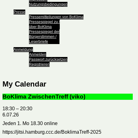
Nutzungsbedingungen
Presse
Pressemitteilungen von BoKlima
Pressespiegel zu /
über BoKlima
Pressespiegel der
Bürgerstimmen /
Leserbriefe
Anmeldung
Anmelden
Passwort zurücksetzen
Registrieren
My Calendar
BoKlima ZwischenTreff (viko)
18:30
–
20:30
6.07.26
Jeden 1. Mo 18.30 online
https://jitsi.hamburg.ccc.de/BoklimaTreff-2025