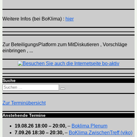
Weitere Infos (bei BoKlima) :
hier
Zur BeteiligungsPlatform zum MitDiskutieren , Vorschläge
einbringen , ...
Suche
Suchen
Suchen
nach:
Zur Terminübersicht
Anstehende Termine
19.08.26
18:00
–
20:00
,
–
Boklima Plenum
7.09.26
18:30
–
20:30
,
–
BoKlima ZwischenTreff (viko)