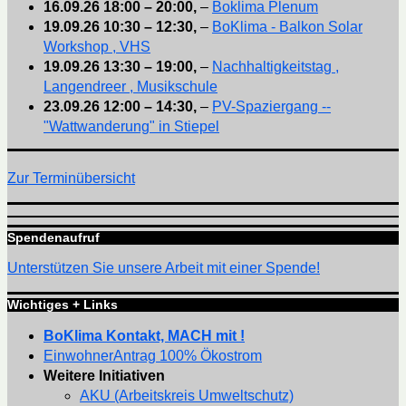
16.09.26
18:00
–
20:00
,
–
Boklima Plenum
19.09.26
10:30
–
12:30
,
–
BoKlima - Balkon Solar
Workshop , VHS
19.09.26
13:30
–
19:00
,
–
Nachhaltigkeitstag ,
Langendreer , Musikschule
23.09.26
12:00
–
14:30
,
–
PV-Spaziergang --
"Wattwanderung" in Stiepel
Zur Terminübersicht
Spendenaufruf
Unterstützen Sie unsere Arbeit mit einer Spende!
Wichtiges + Links
BoKlima Kontakt, MACH mit !
EinwohnerAntrag 100% Ökostrom
Weitere Initiativen
AKU (Arbeitskreis Umweltschutz)