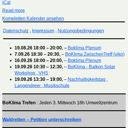
iCal
Read more
Kompletten Kalender ansehen
Datenschutz
,
Impressum
,
Nutzungsbedingungen
19.08.26
18:00
–
20:00
,
–
Boklima Plenum
7.09.26
18:30
–
20:30
,
–
BoKlima ZwischenTreff (viko)
16.09.26
18:00
–
20:00
,
–
Boklima Plenum
19.09.26
10:30
–
12:30
,
–
BoKlima - Balkon Solar
Workshop , VHS
19.09.26
13:30
–
19:00
,
–
Nachhaltigkeitstag ,
Langendreer , Musikschule
BoKlima Trefen
: Jeden 3. Mittwoch 18h Umweltzentrum
Waldretten -- Petition unterschreiben