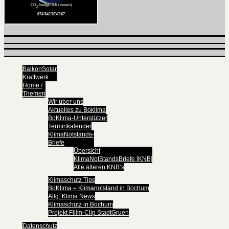
BalkonSolar
Kraftwerk
Home /
Themen
Wir über uns
Aktuelles zu Boklima
BoKlima-Unterstützer
Terminkalender
KlimaNotstands-
Briefe
Übersicht
KlimaNotStandsBriefe [KNB]
Alle älteren KNB’s
Klimaschutz Tips
BoKlima – Klimanotstand in Bochum
Allg. Klima News
Klimaschutz in Bochum
Projekt Fillm-Clip StadtGruen
Datenschutz