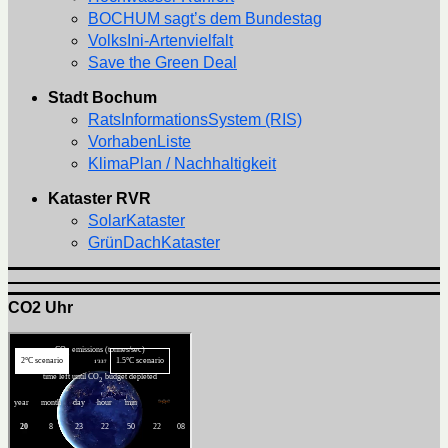
BOCHUM sagt’s dem Bundestag
VolksIni-Artenvielfalt
Save the Green Deal
Stadt Bochum
RatsInformationsSystem (RIS)
VorhabenListe
KlimaPlan / Nachhaltigkeit
Kataster RVR
SolarKataster
GrünDachKataster
CO2 Uhr