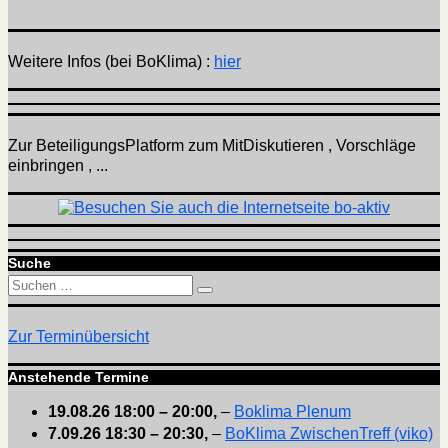
Weitere Infos (bei BoKlima) :
hier
Zur BeteiligungsPlatform zum MitDiskutieren , Vorschläge
einbringen , ...
Suche
Suchen
Suchen
nach:
Zur Terminübersicht
Anstehende Termine
19.08.26
18:00
–
20:00
,
–
Boklima Plenum
7.09.26
18:30
–
20:30
,
–
BoKlima ZwischenTreff (viko)