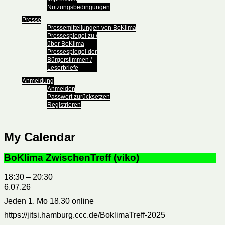
Nutzungsbedingungen
Presse
Pressemitteilungen von BoKlima
Pressespiegel zu /
über BoKlima
Pressespiegel der
Bürgerstimmen /
Leserbriefe
Anmeldung
Anmelden
Passwort zurücksetzen
Registrieren
My Calendar
BoKlima ZwischenTreff (viko)
18:30
–
20:30
6.07.26
Jeden 1. Mo 18.30 online
https://jitsi.hamburg.ccc.de/BoklimaTreff-2025