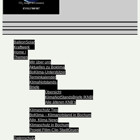
BalkonSolar
Kraftwerk
Home /
Themen
Wir über uns
Aktuelles zu Boklima
BoKlima-Unterstützer
Terminkalender
KlimaNotstands-
Briefe
Übersicht
KlimaNotStandsBriefe [KNB]
Alle älteren KNB’s
Klimaschutz Tips
BoKlima – Klimanotstand in Bochum
Allg. Klima News
Klimaschutz in Bochum
Projekt Fillm-Clip StadtGruen
Datenschutz