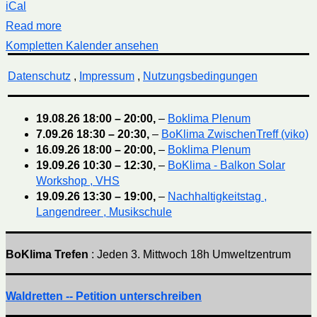
iCal
Read more
Kompletten Kalender ansehen
Datenschutz
,
Impressum
,
Nutzungsbedingungen
19.08.26
18:00
–
20:00
,
–
Boklima Plenum
7.09.26
18:30
–
20:30
,
–
BoKlima ZwischenTreff (viko)
16.09.26
18:00
–
20:00
,
–
Boklima Plenum
19.09.26
10:30
–
12:30
,
–
BoKlima - Balkon Solar
Workshop , VHS
19.09.26
13:30
–
19:00
,
–
Nachhaltigkeitstag ,
Langendreer , Musikschule
BoKlima Trefen
: Jeden 3. Mittwoch 18h Umweltzentrum
Waldretten -- Petition unterschreiben