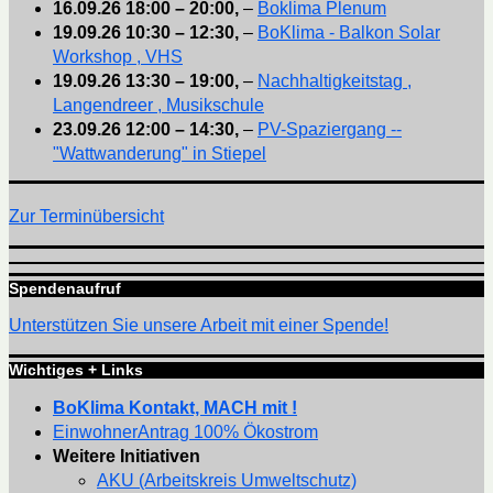
16.09.26
18:00
–
20:00
,
–
Boklima Plenum
19.09.26
10:30
–
12:30
,
–
BoKlima - Balkon Solar
Workshop , VHS
19.09.26
13:30
–
19:00
,
–
Nachhaltigkeitstag ,
Langendreer , Musikschule
23.09.26
12:00
–
14:30
,
–
PV-Spaziergang --
"Wattwanderung" in Stiepel
Zur Terminübersicht
Spendenaufruf
Unterstützen Sie unsere Arbeit mit einer Spende!
Wichtiges + Links
BoKlima Kontakt, MACH mit !
EinwohnerAntrag 100% Ökostrom
Weitere Initiativen
AKU (Arbeitskreis Umweltschutz)