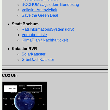
BOCHUM sagt’s dem Bundestag
VolksIni-Artenvielfalt
Save the Green Deal
Stadt Bochum
RatsInformationsSystem (RIS)
VorhabenListe
KlimaPlan / Nachhaltigkeit
Kataster RVR
SolarKataster
GrünDachKataster
CO2 Uhr