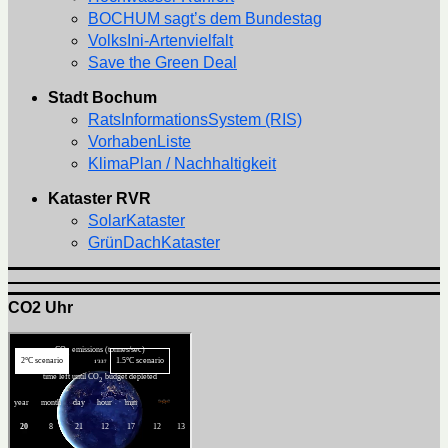
BOCHUM sagt’s dem Bundestag
VolksIni-Artenvielfalt
Save the Green Deal
Stadt Bochum
RatsInformationsSystem (RIS)
VorhabenListe
KlimaPlan / Nachhaltigkeit
Kataster RVR
SolarKataster
GrünDachKataster
CO2 Uhr