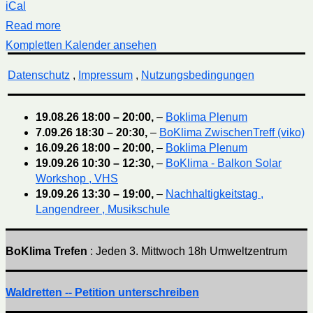
iCal
Read more
Kompletten Kalender ansehen
Datenschutz
,
Impressum
,
Nutzungsbedingungen
19.08.26
18:00
–
20:00
,
–
Boklima Plenum
7.09.26
18:30
–
20:30
,
–
BoKlima ZwischenTreff (viko)
16.09.26
18:00
–
20:00
,
–
Boklima Plenum
19.09.26
10:30
–
12:30
,
–
BoKlima - Balkon Solar
Workshop , VHS
19.09.26
13:30
–
19:00
,
–
Nachhaltigkeitstag ,
Langendreer , Musikschule
BoKlima Trefen
: Jeden 3. Mittwoch 18h Umweltzentrum
Waldretten -- Petition unterschreiben