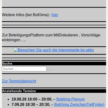
Weitere Infos (bei BoKlima) :
hier
Zur BeteiligungsPlatform zum MitDiskutieren , Vorschläge
einbringen , ...
Suche
Suchen
Suchen
nach:
Zur Terminübersicht
Anstehende Termine
19.08.26
18:00
–
20:00
,
–
Boklima Plenum
7.09.26
18:30
–
20:30
,
–
BoKlima ZwischenTreff (viko)