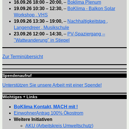
16.09.26
18:00
–
20:00
,
–
Boklima Plenum
19.09.26
10:30
–
12:30
,
–
BoKlima - Balkon Solar
Workshop , VHS
19.09.26
13:30
–
19:00
,
–
Nachhaltigkeitstag ,
Langendreer , Musikschule
23.09.26
12:00
–
14:30
,
–
PV-Spaziergang --
"Wattwanderung" in Stiepel
Zur Terminübersicht
Spendenaufruf
Unterstützen Sie unsere Arbeit mit einer Spende!
Wichtiges + Links
BoKlima Kontakt, MACH mit !
EinwohnerAntrag 100% Ökostrom
Weitere Initiativen
AKU (Arbeitskreis Umweltschutz)