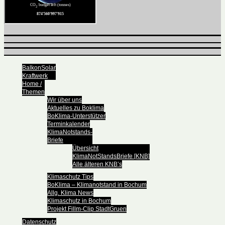
BalkonSolar
Kraftwerk
Home /
Themen
Wir über uns
Aktuelles zu Boklima
BoKlima-Unterstützer
Terminkalender
KlimaNotstands-
Briefe
Übersicht
KlimaNotStandsBriefe [KNB]
Alle älteren KNB’s
Klimaschutz Tips
BoKlima – Klimanotstand in Bochum
Allg. Klima News
Klimaschutz in Bochum
Projekt Fillm-Clip StadtGruen
Datenschutz