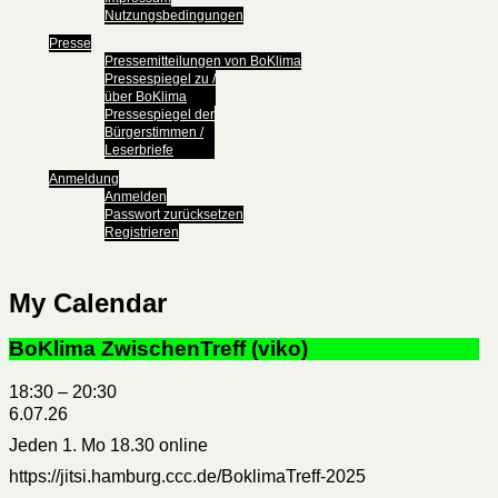
Nutzungsbedingungen
Presse
Pressemitteilungen von BoKlima
Pressespiegel zu /
über BoKlima
Pressespiegel der
Bürgerstimmen /
Leserbriefe
Anmeldung
Anmelden
Passwort zurücksetzen
Registrieren
My Calendar
BoKlima ZwischenTreff (viko)
18:30
–
20:30
6.07.26
Jeden 1. Mo 18.30 online
https://jitsi.hamburg.ccc.de/BoklimaTreff-2025