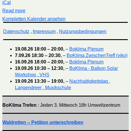
iCal
Read more
Kompletten Kalender ansehen
Datenschutz
,
Impressum
,
Nutzungsbedingungen
19.08.26
18:00
–
20:00
,
–
Boklima Plenum
7.09.26
18:30
–
20:30
,
–
BoKlima ZwischenTreff (viko)
16.09.26
18:00
–
20:00
,
–
Boklima Plenum
19.09.26
10:30
–
12:30
,
–
BoKlima - Balkon Solar
Workshop , VHS
19.09.26
13:30
–
19:00
,
–
Nachhaltigkeitstag ,
Langendreer , Musikschule
BoKlima Trefen
: Jeden 3. Mittwoch 18h Umweltzentrum
Waldretten -- Petition unterschreiben