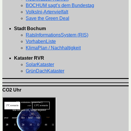
BOCHUM sagt’s dem Bundestag
VolksIni-Artenvielfalt
Save the Green Deal
Stadt Bochum
RatsInformationsSystem (RIS)
VorhabenListe
KlimaPlan / Nachhaltigkeit
Kataster RVR
SolarKataster
GrünDachKataster
CO2 Uhr