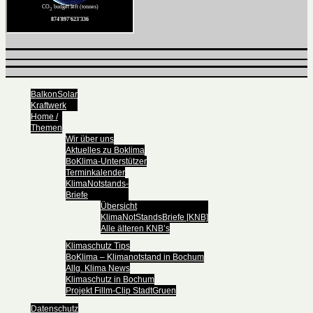
BalkonSolar
Kraftwerk
Home /
Themen
Wir über uns
Aktuelles zu Boklima
BoKlima-Unterstützer
Terminkalender
KlimaNotstands-
Briefe
Übersicht
KlimaNotStandsBriefe [KNB]
Alle älteren KNB’s
Klimaschutz Tips
BoKlima – Klimanotstand in Bochum
Allg. Klima News
Klimaschutz in Bochum
Projekt Fillm-Clip StadtGruen
Datenschutz