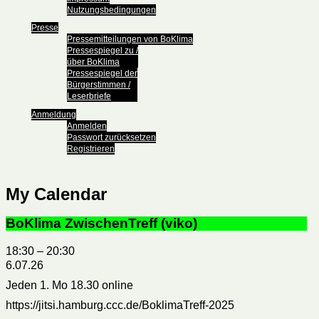
Nutzungsbedingungen
Presse
Pressemitteilungen von BoKlima
Pressespiegel zu /
über BoKlima
Pressespiegel der
Bürgerstimmen /
Leserbriefe
Anmeldung
Anmelden
Passwort zurücksetzen
Registrieren
My Calendar
BoKlima ZwischenTreff (viko)
18:30
–
20:30
6.07.26
Jeden 1. Mo 18.30 online
https://jitsi.hamburg.ccc.de/BoklimaTreff-2025