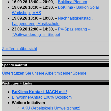
16.09.26
18:00
–
20:00
,
–
Boklima Plenum
19.09.26
10:30
–
12:30
,
–
BoKlima - Balkon Solar
Workshop , VHS
19.09.26
13:30
–
19:00
,
–
Nachhaltigkeitstag ,
Langendreer , Musikschule
23.09.26
12:00
–
14:30
,
–
PV-Spaziergang --
"Wattwanderung" in Stiepel
Zur Terminübersicht
Spendenaufruf
Unterstützen Sie unsere Arbeit mit einer Spende!
Wichtiges + Links
BoKlima Kontakt, MACH mit !
EinwohnerAntrag 100% Ökostrom
Weitere Initiativen
AKU (Arbeitskreis Umweltschutz)