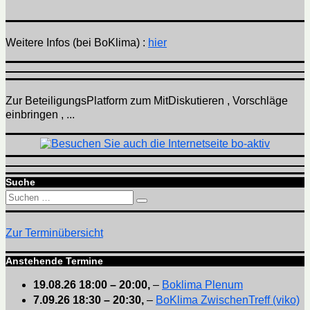
Weitere Infos (bei BoKlima) :
hier
Zur BeteiligungsPlatform zum MitDiskutieren , Vorschläge
einbringen , ...
Suche
Suchen
Suchen
nach:
Zur Terminübersicht
Anstehende Termine
19.08.26
18:00
–
20:00
,
–
Boklima Plenum
7.09.26
18:30
–
20:30
,
–
BoKlima ZwischenTreff (viko)