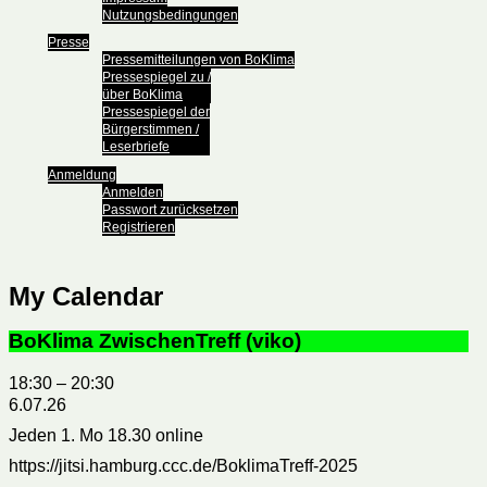
Nutzungsbedingungen
Presse
Pressemitteilungen von BoKlima
Pressespiegel zu /
über BoKlima
Pressespiegel der
Bürgerstimmen /
Leserbriefe
Anmeldung
Anmelden
Passwort zurücksetzen
Registrieren
My Calendar
BoKlima ZwischenTreff (viko)
18:30
–
20:30
6.07.26
Jeden 1. Mo 18.30 online
https://jitsi.hamburg.ccc.de/BoklimaTreff-2025