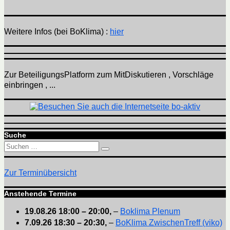
Weitere Infos (bei BoKlima) :
hier
Zur BeteiligungsPlatform zum MitDiskutieren , Vorschläge
einbringen , ...
Suche
Suchen
Suchen
nach:
Zur Terminübersicht
Anstehende Termine
19.08.26
18:00
–
20:00
,
–
Boklima Plenum
7.09.26
18:30
–
20:30
,
–
BoKlima ZwischenTreff (viko)