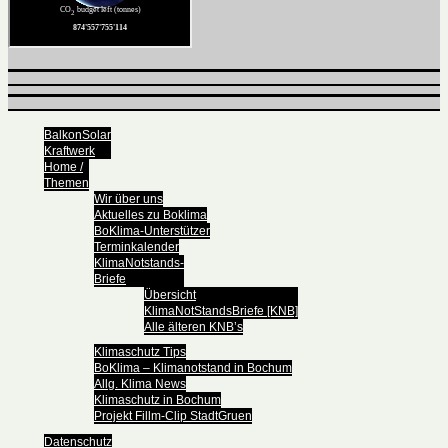
BalkonSolar
Kraftwerk
Home /
Themen
Wir über uns
Aktuelles zu Boklima
BoKlima-Unterstützer
Terminkalender
KlimaNotstands-
Briefe
Übersicht
KlimaNotStandsBriefe [KNB]
Alle älteren KNB’s
Klimaschutz Tips
BoKlima – Klimanotstand in Bochum
Allg. Klima News
Klimaschutz in Bochum
Projekt Fillm-Clip StadtGruen
Datenschutz