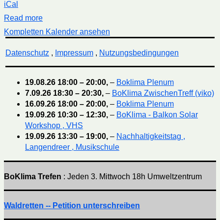
iCal
Read more
Kompletten Kalender ansehen
Datenschutz
,
Impressum
,
Nutzungsbedingungen
19.08.26
18:00
–
20:00
,
–
Boklima Plenum
7.09.26
18:30
–
20:30
,
–
BoKlima ZwischenTreff (viko)
16.09.26
18:00
–
20:00
,
–
Boklima Plenum
19.09.26
10:30
–
12:30
,
–
BoKlima - Balkon Solar
Workshop , VHS
19.09.26
13:30
–
19:00
,
–
Nachhaltigkeitstag ,
Langendreer , Musikschule
BoKlima Trefen
: Jeden 3. Mittwoch 18h Umweltzentrum
Waldretten -- Petition unterschreiben