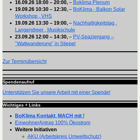
16.09.26
18:00
–
20:00
,
–
Boklima Plenum
19.09.26
10:30
–
12:30
,
–
BoKlima - Balkon Solar
Workshop , VHS
19.09.26
13:30
–
19:00
,
–
Nachhaltigkeitstag ,
Langendreer , Musikschule
23.09.26
12:00
–
14:30
,
–
PV-Spaziergang --
"Wattwanderung" in Stiepel
Zur Terminübersicht
Spendenaufruf
Unterstützen Sie unsere Arbeit mit einer Spende!
Wichtiges + Links
BoKlima Kontakt, MACH mit !
EinwohnerAntrag 100% Ökostrom
Weitere Initiativen
AKU (Arbeitskreis Umweltschutz)