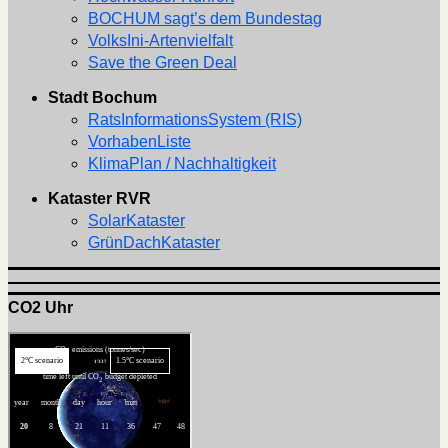
BOCHUM sagt’s dem Bundestag
VolksIni-Artenvielfalt
Save the Green Deal
Stadt Bochum
RatsInformationsSystem (RIS)
VorhabenListe
KlimaPlan / Nachhaltigkeit
Kataster RVR
SolarKataster
GrünDachKataster
CO2 Uhr