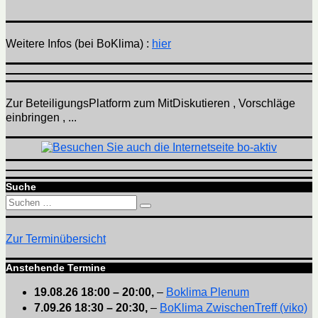
Weitere Infos (bei BoKlima) :
hier
Zur BeteiligungsPlatform zum MitDiskutieren , Vorschläge
einbringen , ...
Suche
Suchen
Suchen
nach:
Zur Terminübersicht
Anstehende Termine
19.08.26
18:00
–
20:00
,
–
Boklima Plenum
7.09.26
18:30
–
20:30
,
–
BoKlima ZwischenTreff (viko)