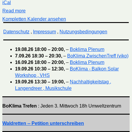
iCal
Read more
Kompletten Kalender ansehen
Datenschutz
,
Impressum
,
Nutzungsbedingungen
19.08.26
18:00
–
20:00
,
–
Boklima Plenum
7.09.26
18:30
–
20:30
,
–
BoKlima ZwischenTreff (viko)
16.09.26
18:00
–
20:00
,
–
Boklima Plenum
19.09.26
10:30
–
12:30
,
–
BoKlima - Balkon Solar
Workshop , VHS
19.09.26
13:30
–
19:00
,
–
Nachhaltigkeitstag ,
Langendreer , Musikschule
BoKlima Trefen
: Jeden 3. Mittwoch 18h Umweltzentrum
Waldretten -- Petition unterschreiben