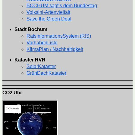
BOCHUM sagt’s dem Bundestag
VolksIni-Artenvielfalt
Save the Green Deal
Stadt Bochum
RatsInformationsSystem (RIS)
VorhabenListe
KlimaPlan / Nachhaltigkeit
Kataster RVR
SolarKataster
GrünDachKataster
CO2 Uhr