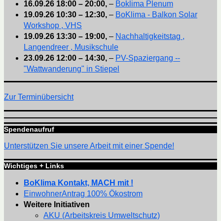
16.09.26
18:00
–
20:00
,
–
Boklima Plenum
19.09.26
10:30
–
12:30
,
–
BoKlima - Balkon Solar
Workshop , VHS
19.09.26
13:30
–
19:00
,
–
Nachhaltigkeitstag ,
Langendreer , Musikschule
23.09.26
12:00
–
14:30
,
–
PV-Spaziergang --
"Wattwanderung" in Stiepel
Zur Terminübersicht
Spendenaufruf
Unterstützen Sie unsere Arbeit mit einer Spende!
Wichtiges + Links
BoKlima Kontakt, MACH mit !
EinwohnerAntrag 100% Ökostrom
Weitere Initiativen
AKU (Arbeitskreis Umweltschutz)