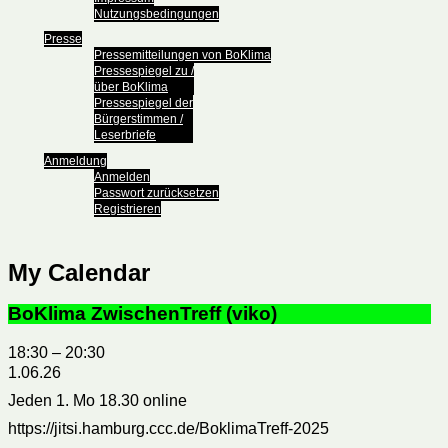
Nutzungsbedingungen
Presse
Pressemitteilungen von BoKlima
Pressespiegel zu /
über BoKlima
Pressespiegel der
Bürgerstimmen /
Leserbriefe
Anmeldung
Anmelden
Passwort zurücksetzen
Registrieren
My Calendar
BoKlima ZwischenTreff (viko)
18:30
–
20:30
1.06.26
Jeden 1. Mo 18.30 online
https://jitsi.hamburg.ccc.de/BoklimaTreff-2025