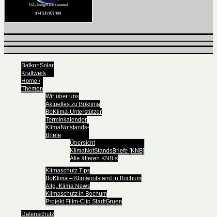
BalkonSolar
Kraftwerk
Home /
Themen
Wir über uns
Aktuelles zu Boklima
BoKlima-Unterstützer
Terminkalender
KlimaNotstands-
Briefe
Übersicht
KlimaNotStandsBriefe [KNB]
Alle älteren KNB’s
Klimaschutz Tips
BoKlima – Klimanotstand in Bochum
Allg. Klima News
Klimaschutz in Bochum
Projekt Fillm-Clip StadtGruen
Datenschutz