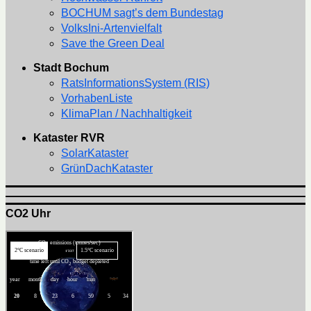
BOCHUM sagt’s dem Bundestag
VolksIni-Artenvielfalt
Save the Green Deal
Stadt Bochum
RatsInformationsSystem (RIS)
VorhabenListe
KlimaPlan / Nachhaltigkeit
Kataster RVR
SolarKataster
GrünDachKataster
CO2 Uhr