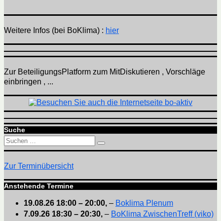
Weitere Infos (bei BoKlima) :
hier
Zur BeteiligungsPlatform zum MitDiskutieren , Vorschläge
einbringen , ...
Suche
Suchen
Suchen
nach:
Zur Terminübersicht
Anstehende Termine
19.08.26
18:00
–
20:00
,
–
Boklima Plenum
7.09.26
18:30
–
20:30
,
–
BoKlima ZwischenTreff (viko)