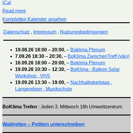
iCal
Read more
Kompletten Kalender ansehen
Datenschutz
,
Impressum
,
Nutzungsbedingungen
19.08.26
18:00
–
20:00
,
–
Boklima Plenum
7.09.26
18:30
–
20:30
,
–
BoKlima ZwischenTreff (viko)
16.09.26
18:00
–
20:00
,
–
Boklima Plenum
19.09.26
10:30
–
12:30
,
–
BoKlima - Balkon Solar
Workshop , VHS
19.09.26
13:30
–
19:00
,
–
Nachhaltigkeitstag ,
Langendreer , Musikschule
BoKlima Trefen
: Jeden 3. Mittwoch 18h Umweltzentrum
Waldretten -- Petition unterschreiben