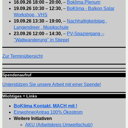
16.09.26
18:00
–
20:00
,
–
Boklima Plenum
19.09.26
10:30
–
12:30
,
–
BoKlima - Balkon Solar
Workshop , VHS
19.09.26
13:30
–
19:00
,
–
Nachhaltigkeitstag ,
Langendreer , Musikschule
23.09.26
12:00
–
14:30
,
–
PV-Spaziergang --
"Wattwanderung" in Stiepel
Zur Terminübersicht
Spendenaufruf
Unterstützen Sie unsere Arbeit mit einer Spende!
Wichtiges + Links
BoKlima Kontakt, MACH mit !
EinwohnerAntrag 100% Ökostrom
Weitere Initiativen
AKU (Arbeitskreis Umweltschutz)