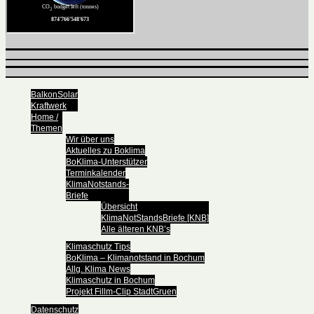
BalkonSolar
Kraftwerk
Home /
Themen
Wir über uns
Aktuelles zu Boklima
BoKlima-Unterstützer
Terminkalender
KlimaNotstands-
Briefe
Übersicht
KlimaNotStandsBriefe [KNB]
Alle älteren KNB’s
Klimaschutz Tips
BoKlima – Klimanotstand in Bochum
Allg. Klima News
Klimaschutz in Bochum
Projekt Fillm-Clip StadtGruen
Datenschutz