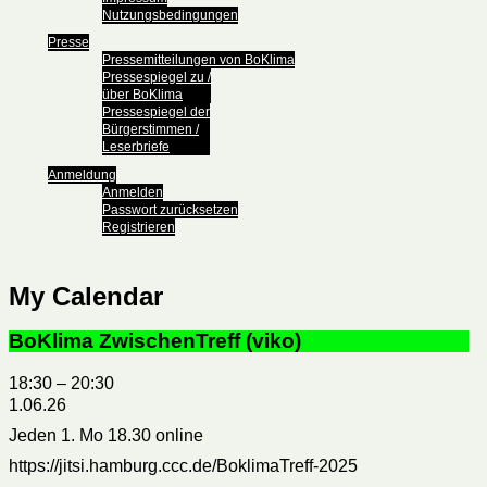
Nutzungsbedingungen
Presse
Pressemitteilungen von BoKlima
Pressespiegel zu /
über BoKlima
Pressespiegel der
Bürgerstimmen /
Leserbriefe
Anmeldung
Anmelden
Passwort zurücksetzen
Registrieren
My Calendar
BoKlima ZwischenTreff (viko)
18:30
–
20:30
1.06.26
Jeden 1. Mo 18.30 online
https://jitsi.hamburg.ccc.de/BoklimaTreff-2025