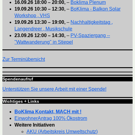
16.09.26
18:00
–
20:00
,
–
Boklima Plenum
19.09.26
10:30
–
12:30
,
–
BoKlima - Balkon Solar
Workshop , VHS
19.09.26
13:30
–
19:00
,
–
Nachhaltigkeitstag ,
Langendreer , Musikschule
23.09.26
12:00
–
14:30
,
–
PV-Spaziergang --
"Wattwanderung" in Stiepel
Zur Terminübersicht
Spendenaufruf
Unterstützen Sie unsere Arbeit mit einer Spende!
Wichtiges + Links
BoKlima Kontakt, MACH mit !
EinwohnerAntrag 100% Ökostrom
Weitere Initiativen
AKU (Arbeitskreis Umweltschutz)