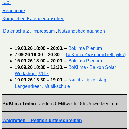
iCal
Read more
Kompletten Kalender ansehen
Datenschutz
,
Impressum
,
Nutzungsbedingungen
19.08.26
18:00
–
20:00
,
–
Boklima Plenum
7.09.26
18:30
–
20:30
,
–
BoKlima ZwischenTreff (viko)
16.09.26
18:00
–
20:00
,
–
Boklima Plenum
19.09.26
10:30
–
12:30
,
–
BoKlima - Balkon Solar
Workshop , VHS
19.09.26
13:30
–
19:00
,
–
Nachhaltigkeitstag ,
Langendreer , Musikschule
BoKlima Trefen
: Jeden 3. Mittwoch 18h Umweltzentrum
Waldretten -- Petition unterschreiben