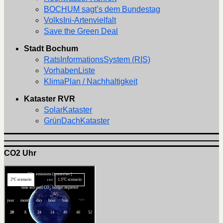
BOCHUM sagt’s dem Bundestag
VolksIni-Artenvielfalt
Save the Green Deal
Stadt Bochum
RatsInformationsSystem (RIS)
VorhabenListe
KlimaPlan / Nachhaltigkeit
Kataster RVR
SolarKataster
GrünDachKataster
CO2 Uhr