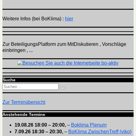
Weitere Infos (bei BoKlima) :
hier
Zur BeteiligungsPlatform zum MitDiskutieren , Vorschläge
einbringen , ...
Suche
Suchen
Suchen
nach:
Zur Terminübersicht
Anstehende Termine
19.08.26
18:00
–
20:00
,
–
Boklima Plenum
7.09.26
18:30
–
20:30
,
–
BoKlima ZwischenTreff (viko)