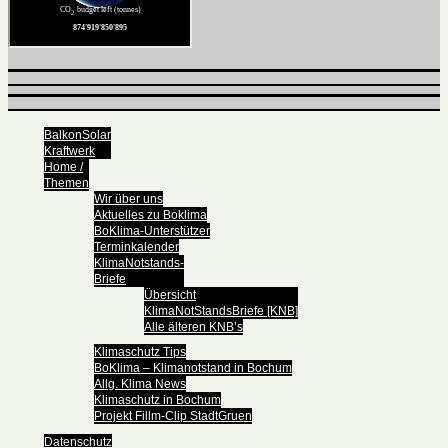
BalkonSolar
Kraftwerk
Home /
Themen
Wir über uns
Aktuelles zu Boklima
BoKlima-Unterstützer
Terminkalender
KlimaNotstands-
Briefe
Übersicht
KlimaNotStandsBriefe [KNB]
Alle älteren KNB’s
Klimaschutz Tips
BoKlima – Klimanotstand in Bochum
Allg. Klima News
Klimaschutz in Bochum
Projekt Fillm-Clip StadtGruen
Datenschutz