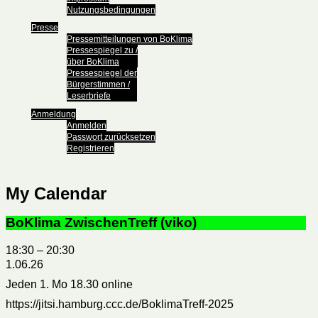
Nutzungsbedingungen
Presse
Pressemitteilungen von BoKlima
Pressespiegel zu /
über BoKlima
Pressespiegel der
Bürgerstimmen /
Leserbriefe
Anmeldung
Anmelden
Passwort zurücksetzen
Registrieren
My Calendar
BoKlima ZwischenTreff (viko)
18:30
–
20:30
1.06.26
Jeden 1. Mo 18.30 online
https://jitsi.hamburg.ccc.de/BoklimaTreff-2025