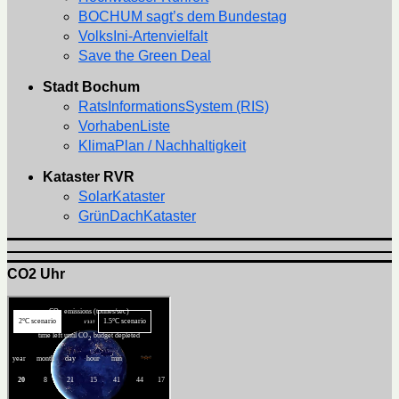
BOCHUM sagt’s dem Bundestag
VolksIni-Artenvielfalt
Save the Green Deal
Stadt Bochum
RatsInformationsSystem (RIS)
VorhabenListe
KlimaPlan / Nachhaltigkeit
Kataster RVR
SolarKataster
GrünDachKataster
CO2 Uhr