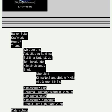
BalkonSolar
Kraftwerk
Home /
Themen
Wir über uns
Aktuelles zu Boklima
BoKlima-Unterstützer
Terminkalender
KlimaNotstands-
Briefe
Übersicht
KlimaNotStandsBriefe [KNB]
Alle älteren KNB’s
Klimaschutz Tips
BoKlima – Klimanotstand in Bochum
Allg. Klima News
Klimaschutz in Bochum
Projekt Fillm-Clip StadtGruen
Datenschutz