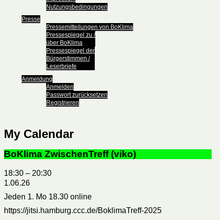
Nutzungsbedingungen
Presse
Pressemitteilungen von BoKlima
Pressespiegel zu /
über BoKlima
Pressespiegel der
Bürgerstimmen /
Leserbriefe
Anmeldung
Anmelden
Passwort zurücksetzen
Registrieren
My Calendar
BoKlima ZwischenTreff (viko)
18:30
–
20:30
1.06.26
Jeden 1. Mo 18.30 online
https://jitsi.hamburg.ccc.de/BoklimaTreff-2025