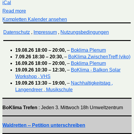
iCal
Read more
Kompletten Kalender ansehen
Datenschutz
,
Impressum
,
Nutzungsbedingungen
19.08.26
18:00
–
20:00
,
–
Boklima Plenum
7.09.26
18:30
–
20:30
,
–
BoKlima ZwischenTreff (viko)
16.09.26
18:00
–
20:00
,
–
Boklima Plenum
19.09.26
10:30
–
12:30
,
–
BoKlima - Balkon Solar
Workshop , VHS
19.09.26
13:30
–
19:00
,
–
Nachhaltigkeitstag ,
Langendreer , Musikschule
BoKlima Trefen
: Jeden 3. Mittwoch 18h Umweltzentrum
Waldretten -- Petition unterschreiben