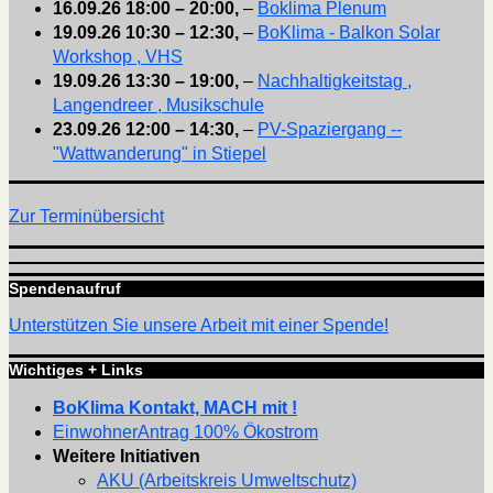
16.09.26
18:00
–
20:00
,
–
Boklima Plenum
19.09.26
10:30
–
12:30
,
–
BoKlima - Balkon Solar
Workshop , VHS
19.09.26
13:30
–
19:00
,
–
Nachhaltigkeitstag ,
Langendreer , Musikschule
23.09.26
12:00
–
14:30
,
–
PV-Spaziergang --
"Wattwanderung" in Stiepel
Zur Terminübersicht
Spendenaufruf
Unterstützen Sie unsere Arbeit mit einer Spende!
Wichtiges + Links
BoKlima Kontakt, MACH mit !
EinwohnerAntrag 100% Ökostrom
Weitere Initiativen
AKU (Arbeitskreis Umweltschutz)