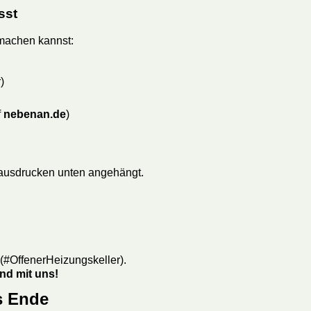
sst
 machen kannst:
)
f
nebenan.de
)
ausdrucken unten angehängt.
 (#OffenerHeizungskeller).
nd mit uns!
s Ende