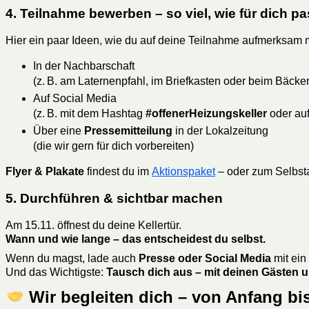
4. Teilnahme bewerben – so viel, wie für dich pa
Hier ein paar Ideen, wie du auf deine Teilnahme aufmerksam
In der Nachbarschaft
(z. B. am Laternenpfahl, im Briefkasten oder beim Bäcker
Auf Social Media
(z. B. mit dem Hashtag
#offenerHeizungskeller
oder au
Über eine
Pressemitteilung
in der Lokalzeitung
(die wir gern für dich vorbereiten)
Flyer & Plakate
findest du im
Aktionspaket
– oder zum Selbst
5. Durchführen & sichtbar machen
Am 15.11. öffnest du deine Kellertür.
Wann und wie lange – das entscheidest du selbst.
Wenn du magst, lade auch
Presse oder Social Media
mit ein
Und das Wichtigste:
Tausch dich aus – mit deinen Gästen u
Wir begleiten dich – von Anfang bi