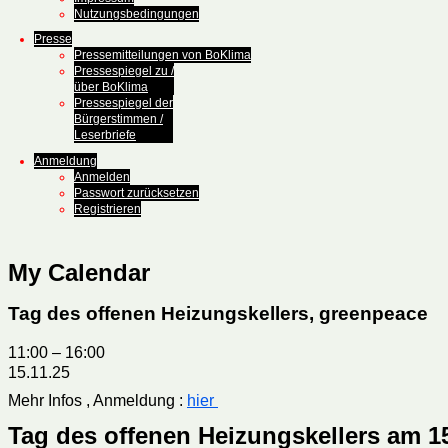
Nutzungsbedingungen
Presse
Pressemitteilungen von BoKlima
Pressespiegel zu /
über BoKlima
Pressespiegel der
Bürgerstimmen /
Leserbriefe
Anmeldung
Anmelden
Passwort zurücksetzen
Registrieren
My Calendar
Tag des offenen Heizungskellers, greenpeace
11:00
–
16:00
15.11.25
Mehr Infos , Anmeldung :
hier
Tag des offenen Heizungskellers am 15