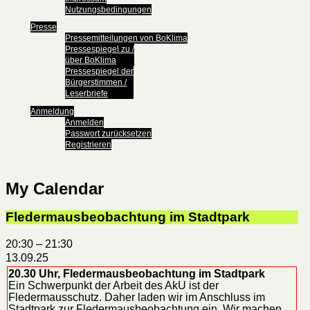
Nutzungsbedingungen
Presse
Pressemitteilungen von BoKlima
Pressespiegel zu /
über BoKlima
Pressespiegel der
Bürgerstimmen /
Leserbriefe
Anmeldung
Anmelden
Passwort zurücksetzen
Registrieren
My Calendar
Fledermausbeobachtung im Stadtpark
20:30
–
21:30
13.09.25
20.30 Uhr, Fledermausbeobachtung im Stadtpark
Ein Schwerpunkt der Arbeit des AkU ist der
Fledermausschutz. Daher laden wir im Anschluss im
Stadtpark zur Fledermausbeobachtung ein. Wir machen