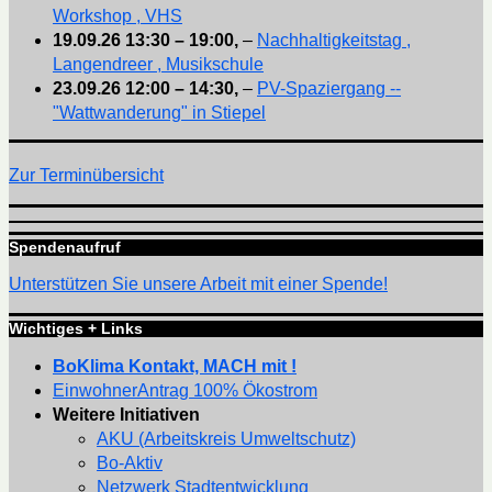
Workshop , VHS
19.09.26
13:30
–
19:00
,
–
Nachhaltigkeitstag ,
Langendreer , Musikschule
23.09.26
12:00
–
14:30
,
–
PV-Spaziergang --
"Wattwanderung" in Stiepel
Zur Terminübersicht
Spendenaufruf
Unterstützen Sie unsere Arbeit mit einer Spende!
Wichtiges + Links
BoKlima Kontakt, MACH mit !
EinwohnerAntrag 100% Ökostrom
Weitere Initiativen
AKU (Arbeitskreis Umweltschutz)
Bo-Aktiv
Netzwerk Stadtentwicklung