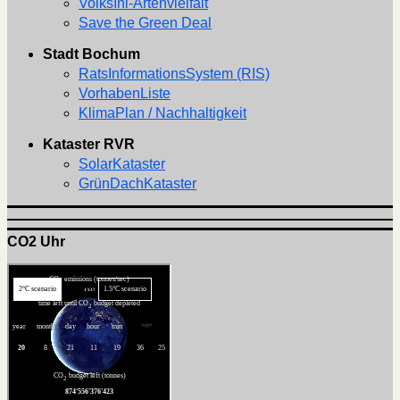
VolksIni-Artenvielfalt
Save the Green Deal
Stadt Bochum
RatsInformationsSystem (RIS)
VorhabenListe
KlimaPlan / Nachhaltigkeit
Kataster RVR
SolarKataster
GrünDachKataster
CO2 Uhr