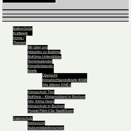
BalkonSolar
Kraftwerk
Home /
Themen
Wir über uns
Aktuelles zu Boklima
BoKlima-Unterstützer
Terminkalender
KlimaNotstands-
Briefe
Übersicht
KlimaNotStandsBriefe [KNB]
Alle älteren KNB’s
Klimaschutz Tips
BoKlima – Klimanotstand in Bochum
Allg. Klima News
Klimaschutz in Bochum
Projekt Fillm-Clip StadtGruen
Datenschutz
Impressum
Nutzungsbedingungen