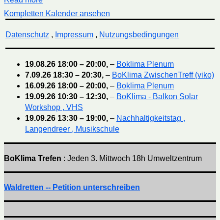
Kompletten Kalender ansehen
Datenschutz
,
Impressum
,
Nutzungsbedingungen
19.08.26
18:00
–
20:00
,
–
Boklima Plenum
7.09.26
18:30
–
20:30
,
–
BoKlima ZwischenTreff (viko)
16.09.26
18:00
–
20:00
,
–
Boklima Plenum
19.09.26
10:30
–
12:30
,
–
BoKlima - Balkon Solar
Workshop , VHS
19.09.26
13:30
–
19:00
,
–
Nachhaltigkeitstag ,
Langendreer , Musikschule
BoKlima Trefen
: Jeden 3. Mittwoch 18h Umweltzentrum
Waldretten -- Petition unterschreiben