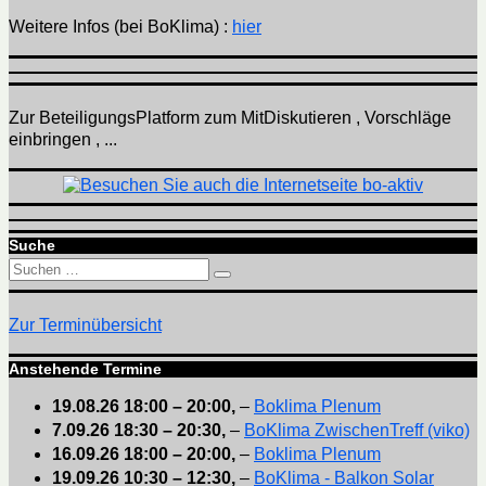
Weitere Infos (bei BoKlima) :
hier
Zur BeteiligungsPlatform zum MitDiskutieren , Vorschläge
einbringen , ...
Suche
Suchen
Suchen
nach:
Zur Terminübersicht
Anstehende Termine
19.08.26
18:00
–
20:00
,
–
Boklima Plenum
7.09.26
18:30
–
20:30
,
–
BoKlima ZwischenTreff (viko)
16.09.26
18:00
–
20:00
,
–
Boklima Plenum
19.09.26
10:30
–
12:30
,
–
BoKlima - Balkon Solar