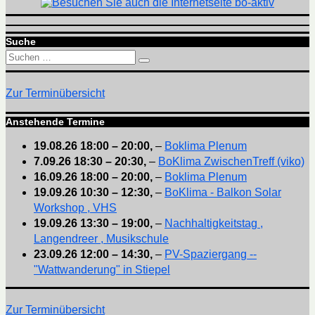
Suche
Suchen
Suchen
nach:
Zur Terminübersicht
Anstehende Termine
19.08.26
18:00
–
20:00
,
–
Boklima Plenum
7.09.26
18:30
–
20:30
,
–
BoKlima ZwischenTreff (viko)
16.09.26
18:00
–
20:00
,
–
Boklima Plenum
19.09.26
10:30
–
12:30
,
–
BoKlima - Balkon Solar
Workshop , VHS
19.09.26
13:30
–
19:00
,
–
Nachhaltigkeitstag ,
Langendreer , Musikschule
23.09.26
12:00
–
14:30
,
–
PV-Spaziergang --
"Wattwanderung" in Stiepel
Zur Terminübersicht