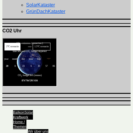
SolarKataster
GrünDachKataster
CO2 Uhr
BalkonSolar
Kraftwerk
Home /
Themen
Wir über uns