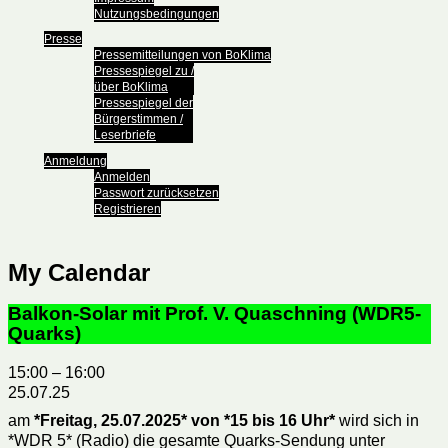
Nutzungsbedingungen
Presse
Pressemitteilungen von BoKlima
Pressespiegel zu /
über BoKlima
Pressespiegel der
Bürgerstimmen /
Leserbriefe
Anmeldung
Anmelden
Passwort zurücksetzen
Registrieren
My Calendar
Balkon-Solar mit Prof. V. Quaschning (WDR5-
Quarks)
15:00
–
16:00
25.07.25
am
*
Freitag, 25.07.2025* von *15 bis 16 Uhr
*
wird sich in
*WDR 5* (Radio) die gesamte Quarks-Sendung unter