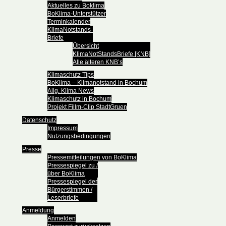
Aktuelles zu Boklima
BoKlima-Unterstützer
Terminkalender
KlimaNotstands-
Briefe
Übersicht
KlimaNotStandsBriefe [KNB]
Alle älteren KNB’s
Klimaschutz Tips
BoKlima – Klimanotstand in Bochum
Allg. Klima News
Klimaschutz in Bochum
Projekt Fillm-Clip StadtGruen
Datenschutz
Impressum
Nutzungsbedingungen
Presse
Pressemitteilungen von BoKlima
Pressespiegel zu /
über BoKlima
Pressespiegel der
Bürgerstimmen /
Leserbriefe
Anmeldung
Anmelden