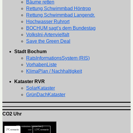
Bäume retten
Rettung Schwimmbad Höntrop
Rettung Schwimmbad Langendr.
Hochwasser Ruhrort
BOCHUM sagt’s dem Bundestag
VolksIni-Artenvielfalt
Save the Green Deal
Stadt Bochum
RatsInformationsSystem (RIS)
VorhabenListe
KlimaPlan / Nachhaltigkeit
Kataster RVR
SolarKataster
GrünDachKataster
CO2 Uhr