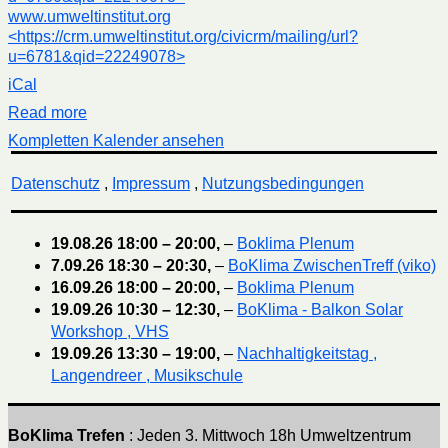
www.umweltinstitut.org
<https://crm.umweltinstitut.org/civicrm/mailing/url?
u=6781&qid=22249078>
iCal
Read more
Kompletten Kalender ansehen
Datenschutz
,
Impressum
,
Nutzungsbedingungen
19.08.26
18:00
–
20:00
,
–
Boklima Plenum
7.09.26
18:30
–
20:30
,
–
BoKlima ZwischenTreff (viko)
16.09.26
18:00
–
20:00
,
–
Boklima Plenum
19.09.26
10:30
–
12:30
,
–
BoKlima - Balkon Solar
Workshop , VHS
19.09.26
13:30
–
19:00
,
–
Nachhaltigkeitstag ,
Langendreer , Musikschule
BoKlima Trefen
: Jeden 3. Mittwoch 18h Umweltzentrum