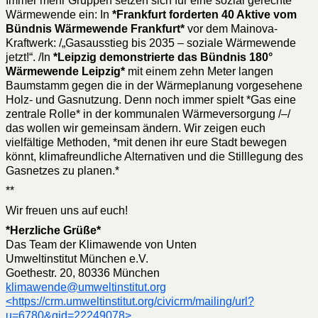
Immer mehr Gruppen setzen sich für eine sozial gerechte
Wärmewende ein: In
*
Frankfurt forderten 40 Aktive vom
Bündnis Wärmewende Frankfurt
*
vor dem Mainova-
Kraftwerk: /„Gasausstieg bis 2035 – soziale Wärmewende
jetzt!“. /In
*
Leipzig demonstrierte das Bündnis 180°
Wärmewende Leipzig
*
mit einem zehn Meter langen
Baumstamm gegen die in der Wärmeplanung vorgesehene
Holz- und Gasnutzung. Denn noch immer spielt *Gas eine
zentrale Rolle* in der kommunalen Wärmeversorgung /–/
das wollen wir gemeinsam ändern. Wir zeigen euch
vielfältige Methoden, *mit denen ihr eure Stadt bewegen
könnt, klimafreundliche Alternativen und die Stilllegung des
Gasnetzes zu planen.*
**
Wir freuen uns auf euch!
*
Herzliche Grüße
*
Das Team der Klimawende von Unten
Umweltinstitut München e.V.
Goethestr. 20, 80336 München
klimawende@umweltinstitut.org
<https://crm.umweltinstitut.org/civicrm/mailing/url?
u=6780&qid=22249078>