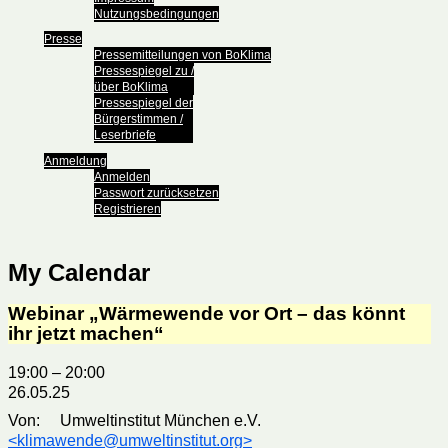
Nutzungsbedingungen
Presse
Pressemitteilungen von BoKlima
Pressespiegel zu /
über BoKlima
Pressespiegel der
Bürgerstimmen /
Leserbriefe
Anmeldung
Anmelden
Passwort zurücksetzen
Registrieren
My Calendar
Webinar „Wärmewende vor Ort – das könnt
ihr jetzt machen“
19:00
–
20:00
26.05.25
Von: Umweltinstitut München e.V.
<klimawende@umweltinstitut.org>