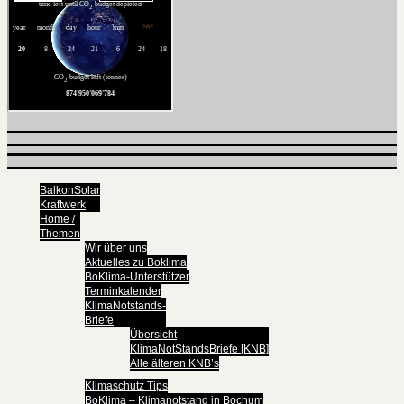
BalkonSolar
Kraftwerk
Home /
Themen
Wir über uns
Aktuelles zu Boklima
BoKlima-Unterstützer
Terminkalender
KlimaNotstands-
Briefe
Übersicht
KlimaNotStandsBriefe [KNB]
Alle älteren KNB’s
Klimaschutz Tips
BoKlima – Klimanotstand in Bochum