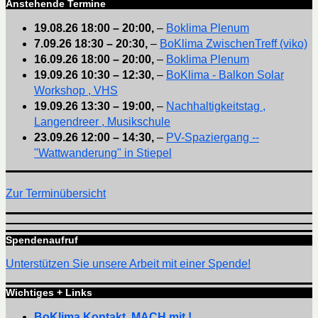
Anstehende Termine
19.08.26
18:00
–
20:00
,
–
Boklima Plenum
7.09.26
18:30
–
20:30
,
–
BoKlima ZwischenTreff (viko)
16.09.26
18:00
–
20:00
,
–
Boklima Plenum
19.09.26
10:30
–
12:30
,
–
BoKlima - Balkon Solar
Workshop , VHS
19.09.26
13:30
–
19:00
,
–
Nachhaltigkeitstag ,
Langendreer , Musikschule
23.09.26
12:00
–
14:30
,
–
PV-Spaziergang --
"Wattwanderung" in Stiepel
Zur Terminübersicht
Spendenaufruf
Unterstützen Sie unsere Arbeit mit einer Spende!
Wichtiges + Links
BoKlima Kontakt, MACH mit !