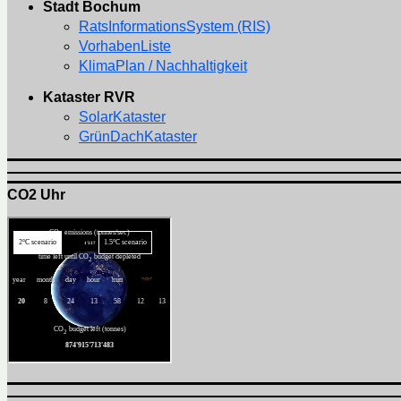
Stadt Bochum
RatsInformationsSystem (RIS)
VorhabenListe
KlimaPlan / Nachhaltigkeit
Kataster RVR
SolarKataster
GrünDachKataster
CO2 Uhr