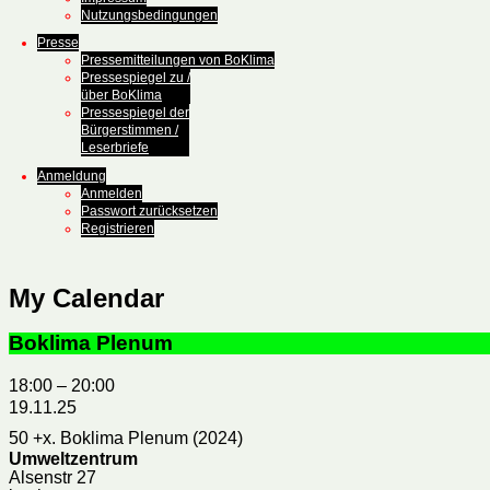
Nutzungsbedingungen
Presse
Pressemitteilungen von BoKlima
Pressespiegel zu /
über BoKlima
Pressespiegel der
Bürgerstimmen /
Leserbriefe
Anmeldung
Anmelden
Passwort zurücksetzen
Registrieren
My Calendar
Boklima Plenum
18:00
–
20:00
19.11.25
50 +x. Boklima Plenum (2024)
Umweltzentrum
Alsenstr 27