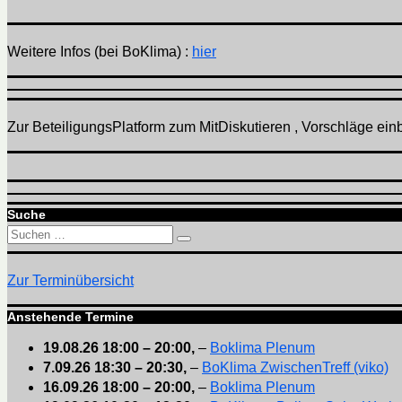
Weitere Infos (bei BoKlima) :
hier
Zur BeteiligungsPlatform zum MitDiskutieren , Vorschläge einbr
Suche
Suchen
Suchen
nach:
Zur Terminübersicht
Anstehende Termine
19.08.26
18:00
–
20:00
,
–
Boklima Plenum
7.09.26
18:30
–
20:30
,
–
BoKlima ZwischenTreff (viko)
16.09.26
18:00
–
20:00
,
–
Boklima Plenum