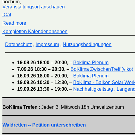
bochum
,
Veranstaltungsort anschauen
iCal
Read more
Kompletten Kalender ansehen
Datenschutz
,
Impressum
,
Nutzungsbedingungen
19.08.26
18:00
–
20:00
,
–
Boklima Plenum
7.09.26
18:30
–
20:30
,
–
BoKlima ZwischenTreff (viko)
16.09.26
18:00
–
20:00
,
–
Boklima Plenum
19.09.26
10:30
–
12:30
,
–
BoKlima - Balkon Solar Wor
19.09.26
13:30
–
19:00
,
–
Nachhaltigkeitstag , Langend
BoKlima Trefen
: Jeden 3. Mittwoch 18h Umweltzentrum
Waldretten -- Petition unterschreiben