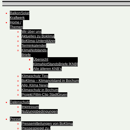
BalkonSolar
Kraftwerk
Home /
Themen
Wir über uns
Aktuelles zu Boklima
BoKlima-Unterstützer
Terminkalender
KlimaNotstands-
Briefe
Übersicht
KlimaNotStandsBriefe [KNB]
Alle älteren KNB’s
Klimaschutz Tips
BoKlima – Klimanotstand in Bochum
Allg. Klima News
Klimaschutz in Bochum
Projekt Fillm-Clip StadtGruen
Datenschutz
Impressum
Nutzungsbedingungen
Presse
Pressemitteilungen von BoKlima
Pressespiegel zu /