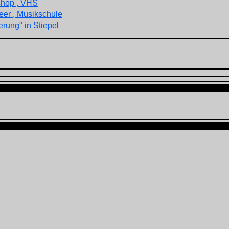
shop , VHS
eer , Musikschule
rung" in Stiepel