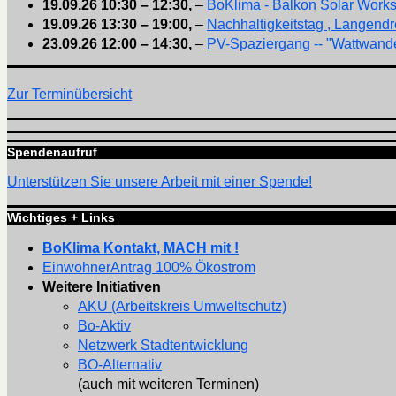
19.09.26
10:30
–
12:30
,
–
BoKlima - Balkon Solar Work
19.09.26
13:30
–
19:00
,
–
Nachhaltigkeitstag , Langendr
23.09.26
12:00
–
14:30
,
–
PV-Spaziergang -- "Wattwande
Zur Terminübersicht
Spendenaufruf
Unterstützen Sie unsere Arbeit mit einer Spende!
Wichtiges + Links
BoKlima Kontakt, MACH mit !
EinwohnerAntrag 100% Ökostrom
Weitere Initiativen
AKU (Arbeitskreis Umweltschutz)
Bo-Aktiv
Netzwerk Stadtentwicklung
BO-Alternativ
(auch mit weiteren Terminen)