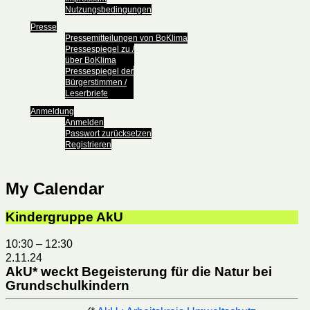
Nutzungsbedingungen
Presse
Pressemitteilungen von BoKlima
Pressespiegel zu /
über BoKlima
Pressespiegel der
Bürgerstimmen /
Leserbriefe
Anmeldung
Anmelden
Passwort zurücksetzen
Registrieren
My Calendar
Kindergruppe AkU
10:30
–
12:30
2.11.24
AkU* weckt Begeisterung für die Natur bei
Grundschulkindern