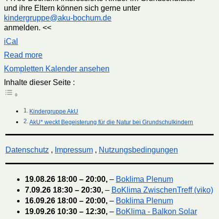
und ihre Eltern können sich gerne unter
kindergruppe@aku-bochum.de
anmelden. <<
iCal
Read more
Kompletten Kalender ansehen
Inhalte dieser Seite :
Kindergruppe AkU
AkU* weckt Begeisterung für die Natur bei Grundschulkindern
Datenschutz
,
Impressum
,
Nutzungsbedingungen
19.08.26
18:00
–
20:00
,
–
Boklima Plenum
7.09.26
18:30
–
20:30
,
–
BoKlima ZwischenTreff (viko)
16.09.26
18:00
–
20:00
,
–
Boklima Plenum
19.09.26
10:30
–
12:30
,
–
BoKlima - Balkon Solar