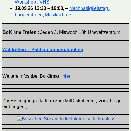
Workshop , VHS
19.09.26
13:30
–
19:00
,
–
Nachhaltigkeitstag ,
Langendreer , Musikschule
BoKlima Trefen
: Jeden 3. Mittwoch 18h Umweltzentrum
Waldretten -- Petition unterschreiben
Weitere Infos (bei BoKlima) :
hier
Zur BeteiligungsPlatform zum MitDiskutieren , Vorschläge
einbringen , ...