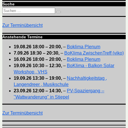
Suche
Suchen
Suchen
nach:
Zur Terminübersicht
Anstehende Termine
19.08.26
18:00
–
20:00
,
–
Boklima Plenum
7.09.26
18:30
–
20:30
,
–
BoKlima ZwischenTreff (viko)
16.09.26
18:00
–
20:00
,
–
Boklima Plenum
19.09.26
10:30
–
12:30
,
–
BoKlima - Balkon Solar
Workshop , VHS
19.09.26
13:30
–
19:00
,
–
Nachhaltigkeitstag ,
Langendreer , Musikschule
23.09.26
12:00
–
14:30
,
–
PV-Spaziergang --
"Wattwanderung" in Stiepel
Zur Terminübersicht