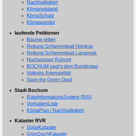
Nachhaltigkeit
Klimanotstand
KlimaSchutz
Klimawandel
laufende Petitionen
Bäume retten
Rettung Schwimmbad Höntrop
Rettung Schwimmbad Langendr.
Hochwasser Ruhrort
BOCHUM sagt’s dem Bundestag
VolksIni-Artenvielfalt
Save the Green Deal
Stadt Bochum
RatsInformationsSystem (RIS)
VorhabenListe
KlimaPlan / Nachhaltigkeit
Kataster RVR
SolarKataster
GrünDachKataster