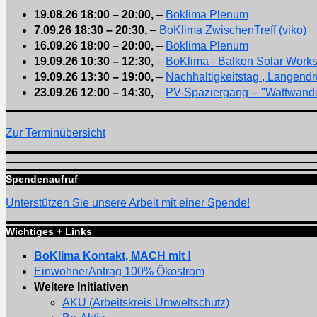
19.08.26
18:00
–
20:00
,
–
Boklima Plenum
7.09.26
18:30
–
20:30
,
–
BoKlima ZwischenTreff (viko)
16.09.26
18:00
–
20:00
,
–
Boklima Plenum
19.09.26
10:30
–
12:30
,
–
BoKlima - Balkon Solar Work
19.09.26
13:30
–
19:00
,
–
Nachhaltigkeitstag , Langendr
23.09.26
12:00
–
14:30
,
–
PV-Spaziergang -- "Wattwande
Zur Terminübersicht
Spendenaufruf
Unterstützen Sie unsere Arbeit mit einer Spende!
Wichtiges + Links
BoKlima Kontakt, MACH mit !
EinwohnerAntrag 100% Ökostrom
Weitere Initiativen
AKU (Arbeitskreis Umweltschutz)