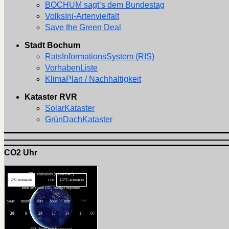
BOCHUM sagt’s dem Bundestag
VolksIni-Artenvielfalt
Save the Green Deal
Stadt Bochum
RatsInformationsSystem (RIS)
VorhabenListe
KlimaPlan / Nachhaltigkeit
Kataster RVR
SolarKataster
GrünDachKataster
CO2 Uhr