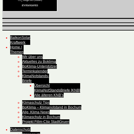
BalkonSolar
Kraftwerk
Home /
Themen
Wir über uns
Aktuelles zu Boklima
BoKlima-Unterstützer
Terminkalender
KlimaNotstands-
Briefe
Übersicht
KlimaNotStandsBriefe [KNB]
Alle älteren KNB’s
Klimaschutz Tips
BoKlima – Klimanotstand in Bochum
Allg. Klima News
Klimaschutz in Bochum
Projekt Fillm-Clip StadtGruen
Datenschutz