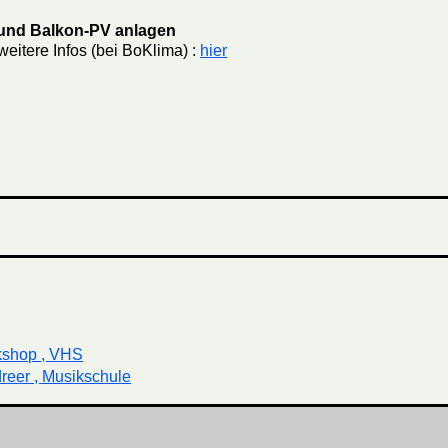
h und Balkon-PV anlagen
weitere Infos (bei BoKlima) :
hier
kshop , VHS
reer , Musikschule