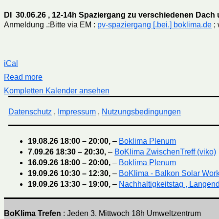
DI 30.06.26 , 12-14h Spaziergang zu verschiedenen Dac
Anmeldung .:Bitte via EM :
pv-spaziergang [.bei.] boklima.de
; 
iCal
Read more
Kompletten Kalender ansehen
Datenschutz
,
Impressum
,
Nutzungsbedingungen
19.08.26
18:00
–
20:00
,
–
Boklima Plenum
7.09.26
18:30
–
20:30
,
–
BoKlima ZwischenTreff (viko)
16.09.26
18:00
–
20:00
,
–
Boklima Plenum
19.09.26
10:30
–
12:30
,
–
BoKlima - Balkon Solar Wor
19.09.26
13:30
–
19:00
,
–
Nachhaltigkeitstag , Langend
BoKlima Trefen
: Jeden 3. Mittwoch 18h Umweltzentrum