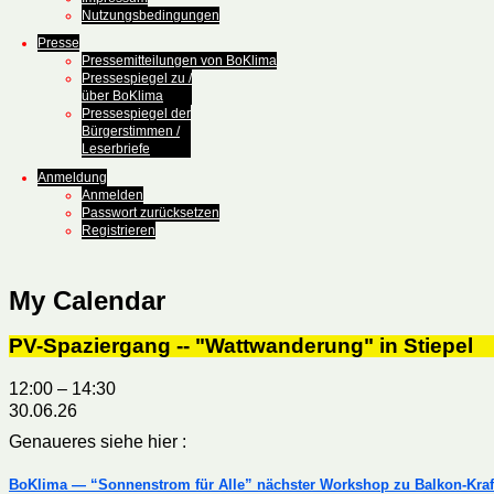
Nutzungsbedingungen
Presse
Pressemitteilungen von BoKlima
Pressespiegel zu /
über BoKlima
Pressespiegel der
Bürgerstimmen /
Leserbriefe
Anmeldung
Anmelden
Passwort zurücksetzen
Registrieren
My Calendar
PV-Spaziergang -- "Wattwanderung" in Stiepel
12:00
–
14:30
30.06.26
Genaueres siehe hier :
BoKlima — “Sonnenstrom für Alle” nächster Workshop zu Balkon-Kra