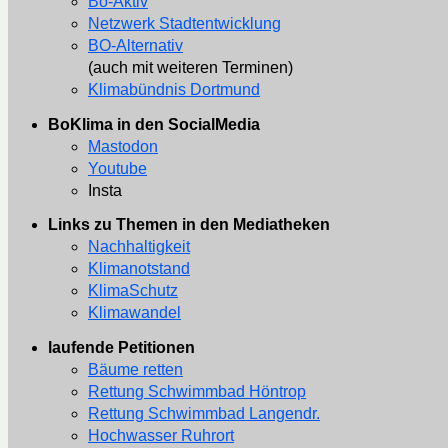
Bo-Aktiv
Netzwerk Stadtentwicklung
BO-Alternativ
(auch mit weiteren Terminen)
Klimabündnis Dortmund
BoKlima in den SocialMedia
Mastodon
Youtube
Insta
Links zu Themen in den Mediatheken
Nachhaltigkeit
Klimanotstand
KlimaSchutz
Klimawandel
laufende Petitionen
Bäume retten
Rettung Schwimmbad Höntrop
Rettung Schwimmbad Langendr.
Hochwasser Ruhrort