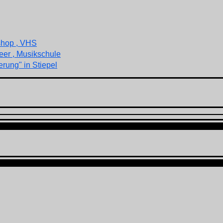
shop , VHS
eer , Musikschule
rung" in Stiepel