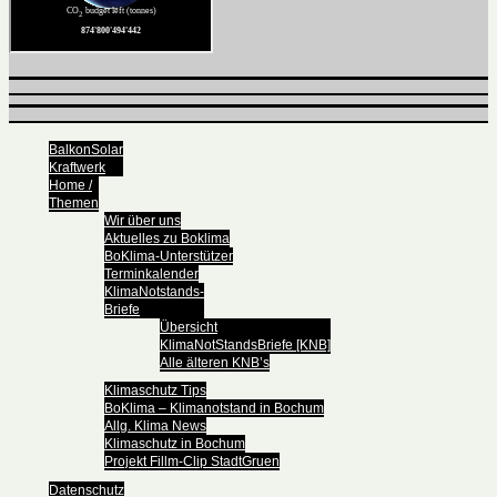
BalkonSolar
Kraftwerk
Home /
Themen
Wir über uns
Aktuelles zu Boklima
BoKlima-Unterstützer
Terminkalender
KlimaNotstands-
Briefe
Übersicht
KlimaNotStandsBriefe [KNB]
Alle älteren KNB’s
Klimaschutz Tips
BoKlima – Klimanotstand in Bochum
Allg. Klima News
Klimaschutz in Bochum
Projekt Fillm-Clip StadtGruen
Datenschutz