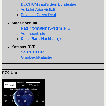
BOCHUM sagt’s dem Bundestag
VolksIni-Artenvielfalt
Save the Green Deal
Stadt Bochum
RatsInformationsSystem (RIS)
VorhabenListe
KlimaPlan / Nachhaltigkeit
Kataster RVR
SolarKataster
GrünDachKataster
CO2 Uhr