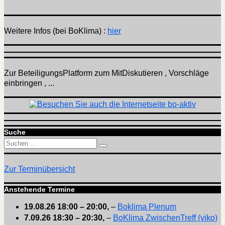
Weitere Infos (bei BoKlima) :
hier
Zur BeteiligungsPlatform zum MitDiskutieren , Vorschläge
einbringen , ...
Suche
Suchen
Suchen
nach:
Zur Terminübersicht
Anstehende Termine
19.08.26
18:00
–
20:00
,
–
Boklima Plenum
7.09.26
18:30
–
20:30
,
–
BoKlima ZwischenTreff (viko)