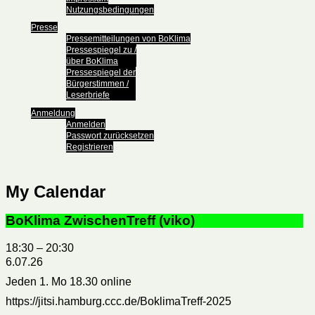
Nutzungsbedingungen
Presse
Pressemitteilungen von BoKlima
Pressespiegel zu /
über BoKlima
Pressespiegel der
Bürgerstimmen /
Leserbriefe
Anmeldung
Anmelden
Passwort zurücksetzen
Registrieren
My Calendar
BoKlima ZwischenTreff (viko)
18:30
–
20:30
6.07.26
Jeden 1. Mo 18.30 online
https://jitsi.hamburg.ccc.de/BoklimaTreff-2025