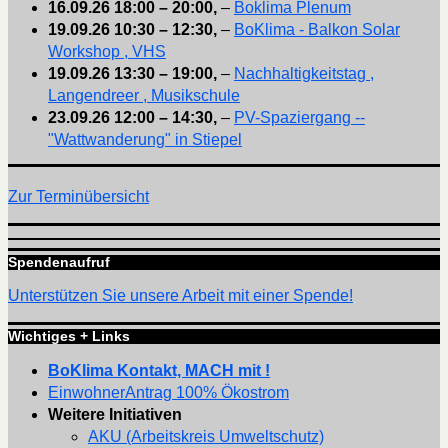
16.09.26
18:00
–
20:00
,
–
Boklima Plenum
19.09.26
10:30
–
12:30
,
–
BoKlima - Balkon Solar
Workshop , VHS
19.09.26
13:30
–
19:00
,
–
Nachhaltigkeitstag ,
Langendreer , Musikschule
23.09.26
12:00
–
14:30
,
–
PV-Spaziergang --
"Wattwanderung" in Stiepel
Zur Terminübersicht
Spendenaufruf
Unterstützen Sie unsere Arbeit mit einer Spende!
Wichtiges + Links
BoKlima Kontakt, MACH mit !
EinwohnerAntrag 100% Ökostrom
Weitere Initiativen
AKU (Arbeitskreis Umweltschutz)