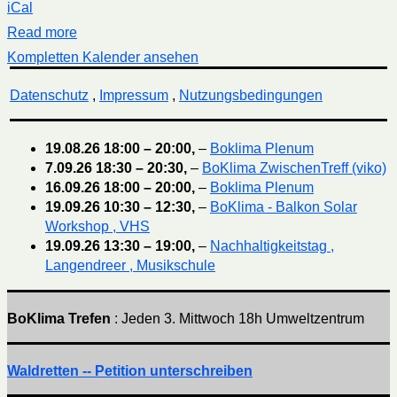
iCal
Read more
Kompletten Kalender ansehen
Datenschutz
,
Impressum
,
Nutzungsbedingungen
19.08.26
18:00
–
20:00
,
–
Boklima Plenum
7.09.26
18:30
–
20:30
,
–
BoKlima ZwischenTreff (viko)
16.09.26
18:00
–
20:00
,
–
Boklima Plenum
19.09.26
10:30
–
12:30
,
–
BoKlima - Balkon Solar
Workshop , VHS
19.09.26
13:30
–
19:00
,
–
Nachhaltigkeitstag ,
Langendreer , Musikschule
BoKlima Trefen
: Jeden 3. Mittwoch 18h Umweltzentrum
Waldretten -- Petition unterschreiben