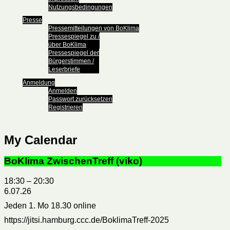
Nutzungsbedingungen
Presse
Pressemitteilungen von BoKlima
Pressespiegel zu /
über BoKlima
Pressespiegel der
Bürgerstimmen /
Leserbriefe
Anmeldung
Anmelden
Passwort zurücksetzen
Registrieren
My Calendar
BoKlima ZwischenTreff (viko)
18:30
–
20:30
6.07.26
Jeden 1. Mo 18.30 online
https://jitsi.hamburg.ccc.de/BoklimaTreff-2025