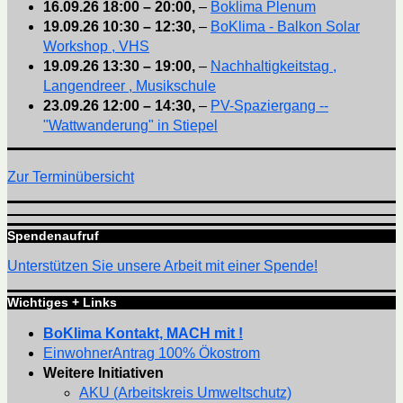
16.09.26
18:00
–
20:00
,
–
Boklima Plenum
19.09.26
10:30
–
12:30
,
–
BoKlima - Balkon Solar
Workshop , VHS
19.09.26
13:30
–
19:00
,
–
Nachhaltigkeitstag ,
Langendreer , Musikschule
23.09.26
12:00
–
14:30
,
–
PV-Spaziergang --
"Wattwanderung" in Stiepel
Zur Terminübersicht
Spendenaufruf
Unterstützen Sie unsere Arbeit mit einer Spende!
Wichtiges + Links
BoKlima Kontakt, MACH mit !
EinwohnerAntrag 100% Ökostrom
Weitere Initiativen
AKU (Arbeitskreis Umweltschutz)