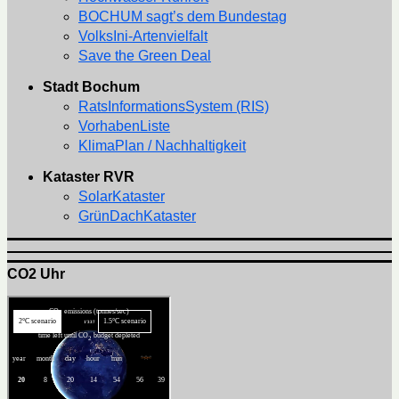
BOCHUM sagt’s dem Bundestag
VolksIni-Artenvielfalt
Save the Green Deal
Stadt Bochum
RatsInformationsSystem (RIS)
VorhabenListe
KlimaPlan / Nachhaltigkeit
Kataster RVR
SolarKataster
GrünDachKataster
CO2 Uhr