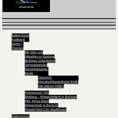
BalkonSolar
Kraftwerk
Home /
Themen
Wir über uns
Aktuelles zu Boklima
BoKlima-Unterstützer
Terminkalender
KlimaNotstands-
Briefe
Übersicht
KlimaNotStandsBriefe [KNB]
Alle älteren KNB’s
Klimaschutz Tips
BoKlima – Klimanotstand in Bochum
Allg. Klima News
Klimaschutz in Bochum
Projekt Fillm-Clip StadtGruen
Datenschutz