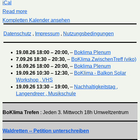
iCal
Read more
Kompletten Kalender ansehen
Datenschutz
,
Impressum
,
Nutzungsbedingungen
19.08.26
18:00
–
20:00
,
–
Boklima Plenum
7.09.26
18:30
–
20:30
,
–
BoKlima ZwischenTreff (viko)
16.09.26
18:00
–
20:00
,
–
Boklima Plenum
19.09.26
10:30
–
12:30
,
–
BoKlima - Balkon Solar
Workshop , VHS
19.09.26
13:30
–
19:00
,
–
Nachhaltigkeitstag ,
Langendreer , Musikschule
BoKlima Trefen
: Jeden 3. Mittwoch 18h Umweltzentrum
Waldretten -- Petition unterschreiben