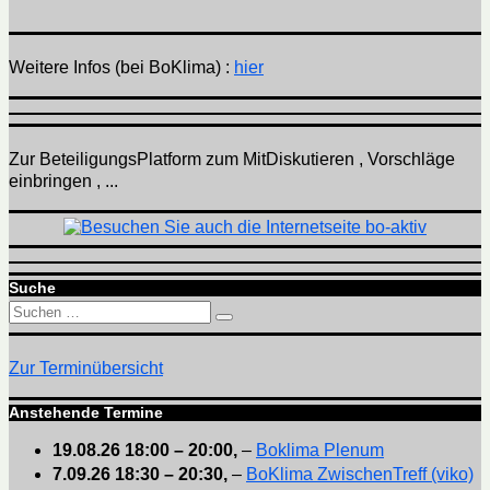
Weitere Infos (bei BoKlima) :
hier
Zur BeteiligungsPlatform zum MitDiskutieren , Vorschläge
einbringen , ...
Suche
Suchen
Suchen
nach:
Zur Terminübersicht
Anstehende Termine
19.08.26
18:00
–
20:00
,
–
Boklima Plenum
7.09.26
18:30
–
20:30
,
–
BoKlima ZwischenTreff (viko)