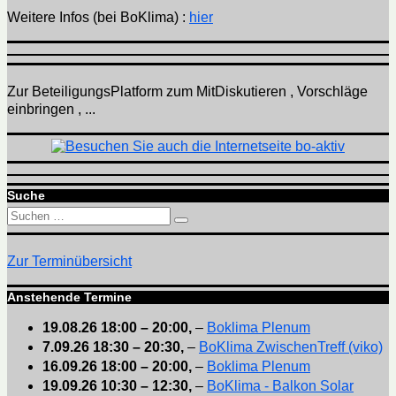
Weitere Infos (bei BoKlima) :
hier
Zur BeteiligungsPlatform zum MitDiskutieren , Vorschläge
einbringen , ...
Suche
Suchen
Suchen
nach:
Zur Terminübersicht
Anstehende Termine
19.08.26
18:00
–
20:00
,
–
Boklima Plenum
7.09.26
18:30
–
20:30
,
–
BoKlima ZwischenTreff (viko)
16.09.26
18:00
–
20:00
,
–
Boklima Plenum
19.09.26
10:30
–
12:30
,
–
BoKlima - Balkon Solar