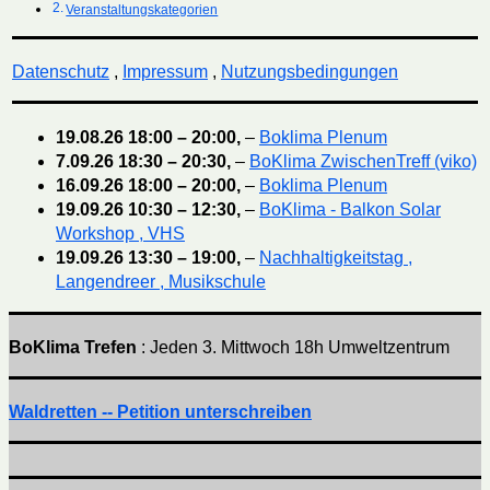
Veranstaltungskategorien
Datenschutz
,
Impressum
,
Nutzungsbedingungen
19.08.26
18:00
–
20:00
,
–
Boklima Plenum
7.09.26
18:30
–
20:30
,
–
BoKlima ZwischenTreff (viko)
16.09.26
18:00
–
20:00
,
–
Boklima Plenum
19.09.26
10:30
–
12:30
,
–
BoKlima - Balkon Solar
Workshop , VHS
19.09.26
13:30
–
19:00
,
–
Nachhaltigkeitstag ,
Langendreer , Musikschule
BoKlima Trefen
: Jeden 3. Mittwoch 18h Umweltzentrum
Waldretten -- Petition unterschreiben