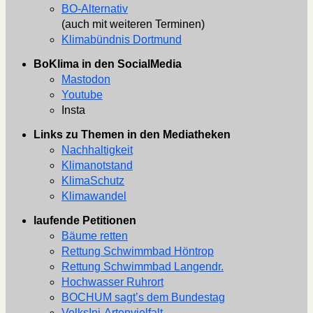
BO-Alternativ
(auch mit weiteren Terminen)
Klimabündnis Dortmund
BoKlima in den SocialMedia
Mastodon
Youtube
Insta
Links zu Themen in den Mediatheken
Nachhaltigkeit
Klimanotstand
KlimaSchutz
Klimawandel
laufende Petitionen
Bäume retten
Rettung Schwimmbad Höntrop
Rettung Schwimmbad Langendr.
Hochwasser Ruhrort
BOCHUM sagt’s dem Bundestag
VolksIni-Artenvielfalt