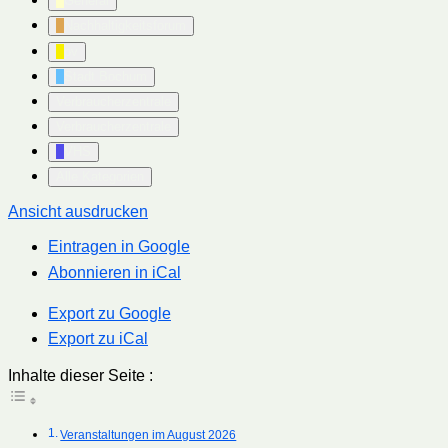
General
Nachhaltigkeitsforum
pv
Stadt Bochum
Verbraucherzentrale
Verbraucherzentrale
VHS
Alle Kategorien
Ansicht
ausdrucken
Eintragen in
Google
Abonnieren in
iCal
Export zu
Google
Export zu
iCal
Inhalte dieser Seite :
Veranstaltungen im August 2026