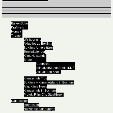
BalkonSolar
Kraftwerk
Home /
Themen
Wir über uns
Aktuelles zu Boklima
BoKlima-Unterstützer
Terminkalender
KlimaNotstands-
Briefe
Übersicht
KlimaNotStandsBriefe [KNB]
Alle älteren KNB’s
Klimaschutz Tips
BoKlima – Klimanotstand in Bochum
Allg. Klima News
Klimaschutz in Bochum
Projekt Fillm-Clip StadtGruen
Datenschutz
Impressum
Nutzungsbedingungen