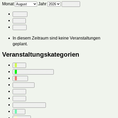
Monat
Jahr
Zurück
Heute
Weiter
In diesem Zeitraum sind keine Veranstaltungen
geplant.
Veranstaltungskategorien
AKU
BoKlima Veranstaltung
Demo
diverse Inis
essbo
essbo
ev. StadtAkademie
FFF