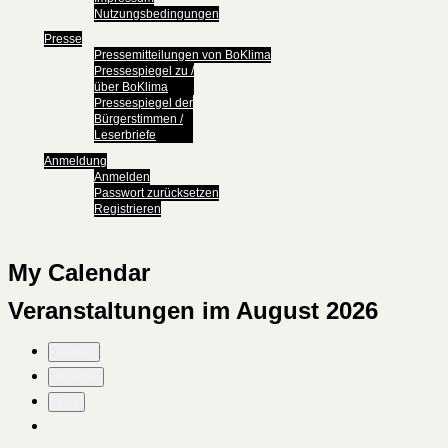
Nutzungsbedingungen
Presse
Pressemitteilungen von BoKlima
Pressespiegel zu /
über BoKlima
Pressespiegel der
Bürgerstimmen /
Leserbriefe
Anmeldung
Anmelden
Passwort zurücksetzen
Registrieren
My Calendar
Veranstaltungen im August 2026
Monat
Woche
Tag