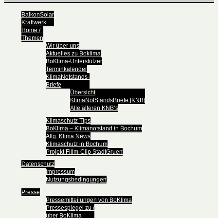
BalkonSolar
Kraftwerk
Home /
Themen
Wir über uns
Aktuelles zu Boklima
BoKlima-Unterstützer
Terminkalender
KlimaNotstands-
Briefe
Übersicht
KlimaNotStandsBriefe [KNB]
Alle älteren KNB’s
Klimaschutz Tips
BoKlima – Klimanotstand in Bochum
Allg. Klima News
Klimaschutz in Bochum
Projekt Fillm-Clip StadtGruen
Datenschutz
Impressum
Nutzungsbedingungen
Presse
Pressemitteilungen von BoKlima
Pressespiegel zu /
über BoKlima