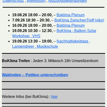
Datenschutz
,
Impressum
,
Nutzungsbedingungen
19.08.26
18:00
–
20:00
,
–
Boklima Plenum
7.09.26
18:30
–
20:30
,
–
BoKlima ZwischenTreff (viko)
16.09.26
18:00
–
20:00
,
–
Boklima Plenum
19.09.26
10:30
–
12:30
,
–
BoKlima - Balkon Solar
Workshop , VHS
19.09.26
13:30
–
19:00
,
–
Nachhaltigkeitstag ,
Langendreer , Musikschule
BoKlima Trefen
: Jeden 3. Mittwoch 18h Umweltzentrum
Waldretten -- Petition unterschreiben
Weitere Infos (bei BoKlima) :
hier