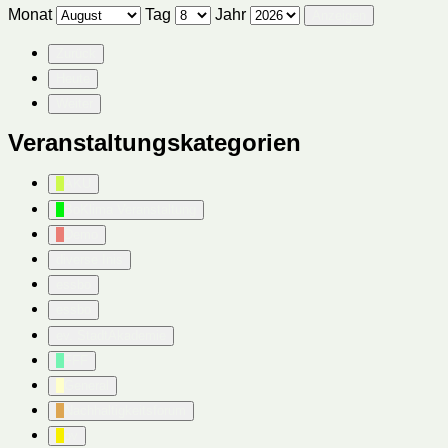
Monat
Tag
Jahr
Zurück
Heute
Weiter
Veranstaltungskategorien
AKU
BoKlima Veranstaltung
Demo
diverse Inis
essbo
essbo
ev. StadtAkademie
FFF
General
Nachhaltigkeitsforum
pv