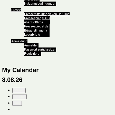
Nutzungsbedingungen
Presse
Pressemitteilungen von BoKlima
Pressespiegel zu /
über BoKlima
Pressespiegel der
Bürgerstimmen /
Leserbriefe
Anmeldung
Anmelden
Passwort zurücksetzen
Registrieren
My Calendar
8.08.26
Monat
Woche
Tag