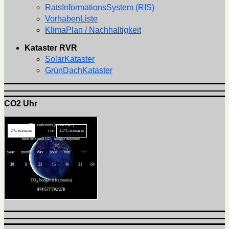
RatsInformationsSystem (RIS)
VorhabenListe
KlimaPlan / Nachhaltigkeit
Kataster RVR
SolarKataster
GrünDachKataster
CO2 Uhr