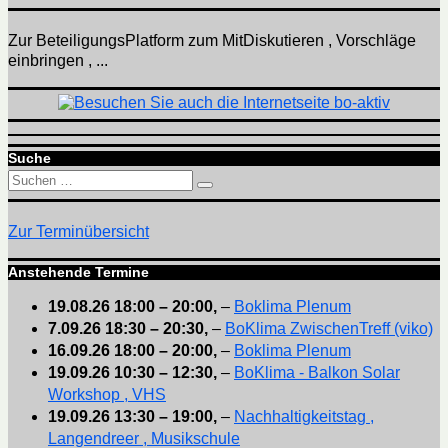
Zur BeteiligungsPlatform zum MitDiskutieren , Vorschläge
einbringen , ...
Suche
Suchen
Suchen
nach:
Zur Terminübersicht
Anstehende Termine
19.08.26
18:00
–
20:00
,
–
Boklima Plenum
7.09.26
18:30
–
20:30
,
–
BoKlima ZwischenTreff (viko)
16.09.26
18:00
–
20:00
,
–
Boklima Plenum
19.09.26
10:30
–
12:30
,
–
BoKlima - Balkon Solar
Workshop , VHS
19.09.26
13:30
–
19:00
,
–
Nachhaltigkeitstag ,
Langendreer , Musikschule