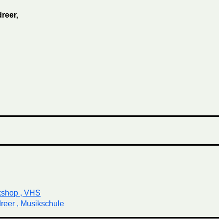
reer,
kshop , VHS
reer , Musikschule