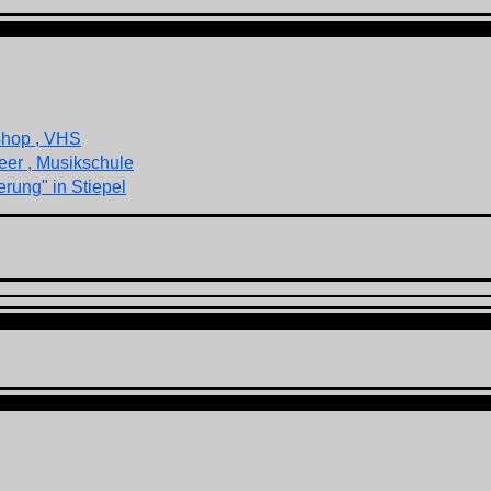
shop , VHS
eer , Musikschule
rung" in Stiepel