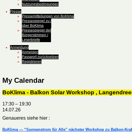
Nutzungsbedingungen
Presse
Pressemitteilungen von BoKlima
Pressespiegel zu /
über BoKlima
Pressespiegel der
Bürgerstimmen /
Leserbriefe
Anmeldung
Anmelden
Passwort zurücksetzen
Registrieren
My Calendar
BoKlima - Balkon Solar Workshop , Langendree
17:30
–
19:30
14.07.26
Genaueres siehe hier :
BoKlima — “Sonnenstrom für Alle” nächster Workshop zu Balkon-Kra