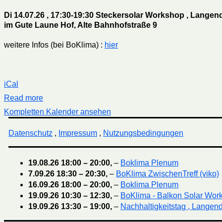
Di 14.07.26 , 17:30-19:30 Steckersolar Workshop , Langend
im Gute Laune Hof, Alte Bahnhofstraße 9
weitere Infos (bei BoKlima) :
hier
iCal
Read more
Kompletten Kalender ansehen
Datenschutz
,
Impressum
,
Nutzungsbedingungen
19.08.26
18:00
–
20:00
,
–
Boklima Plenum
7.09.26
18:30
–
20:30
,
–
BoKlima ZwischenTreff (viko)
16.09.26
18:00
–
20:00
,
–
Boklima Plenum
19.09.26
10:30
–
12:30
,
–
BoKlima - Balkon Solar Wor
19.09.26
13:30
–
19:00
,
–
Nachhaltigkeitstag , Langend