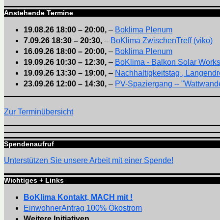
Anstehende Termine
19.08.26
18:00
–
20:00
,
–
Boklima Plenum
7.09.26
18:30
–
20:30
,
–
BoKlima ZwischenTreff (viko)
16.09.26
18:00
–
20:00
,
–
Boklima Plenum
19.09.26
10:30
–
12:30
,
–
BoKlima - Balkon Solar Work
19.09.26
13:30
–
19:00
,
–
Nachhaltigkeitstag , Langendr
23.09.26
12:00
–
14:30
,
–
PV-Spaziergang -- "Wattwande
Zur Terminübersicht
Spendenaufruf
Unterstützen Sie unsere Arbeit mit einer Spende!
Wichtiges + Links
BoKlima Kontakt, MACH mit !
EinwohnerAntrag 100% Ökostrom
Weitere Initiativen