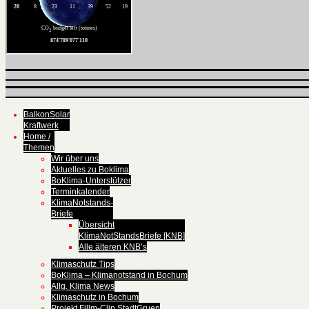
BalkonSolar
Kraftwerk
Home /
Themen
Wir über uns
Aktuelles zu Boklima
BoKlima-Unterstützer
Terminkalender
KlimaNotstands-
Briefe
Übersicht
KlimaNotStandsBriefe [KNB]
Alle älteren KNB’s
Klimaschutz Tips
BoKlima – Klimanotstand in Bochum
Allg. Klima News
Klimaschutz in Bochum
Projekt Fillm-Clip StadtGruen