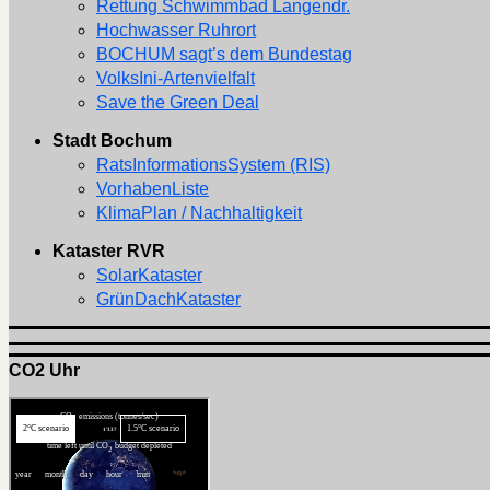
Rettung Schwimmbad Langendr.
Hochwasser Ruhrort
BOCHUM sagt’s dem Bundestag
VolksIni-Artenvielfalt
Save the Green Deal
Stadt Bochum
RatsInformationsSystem (RIS)
VorhabenListe
KlimaPlan / Nachhaltigkeit
Kataster RVR
SolarKataster
GrünDachKataster
CO2 Uhr