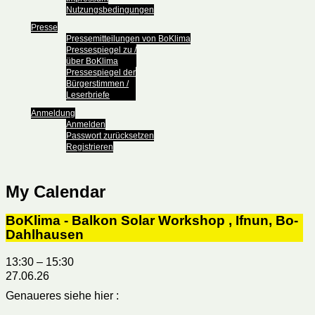
Nutzungsbedingungen
Presse
Pressemitteilungen von BoKlima
Pressespiegel zu /
über BoKlima
Pressespiegel der
Bürgerstimmen /
Leserbriefe
Anmeldung
Anmelden
Passwort zurücksetzen
Registrieren
My Calendar
BoKlima - Balkon Solar Workshop , Ifnun, Bo-
Dahlhausen
13:30
–
15:30
27.06.26
Genaueres siehe hier :