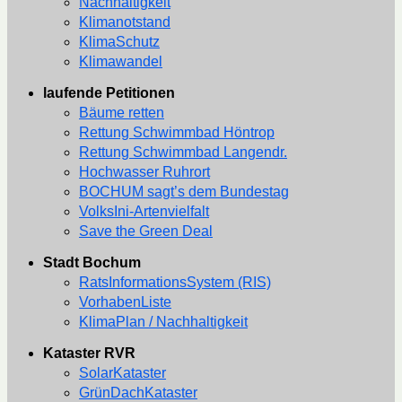
Nachhaltigkeit
Klimanotstand
KlimaSchutz
Klimawandel
laufende Petitionen
Bäume retten
Rettung Schwimmbad Höntrop
Rettung Schwimmbad Langendr.
Hochwasser Ruhrort
BOCHUM sagt’s dem Bundestag
VolksIni-Artenvielfalt
Save the Green Deal
Stadt Bochum
RatsInformationsSystem (RIS)
VorhabenListe
KlimaPlan / Nachhaltigkeit
Kataster RVR
SolarKataster
GrünDachKataster