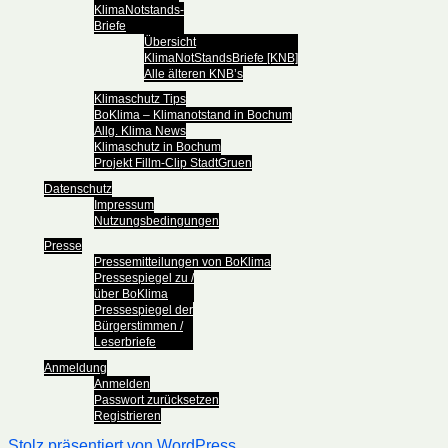
KlimaNotstands-
Briefe
Übersicht
KlimaNotStandsBriefe [KNB]
Alle älteren KNB’s
Klimaschutz Tips
BoKlima – Klimanotstand in Bochum
Allg. Klima News
Klimaschutz in Bochum
Projekt Fillm-Clip StadtGruen
Datenschutz
Impressum
Nutzungsbedingungen
Presse
Pressemitteilungen von BoKlima
Pressespiegel zu /
über BoKlima
Pressespiegel der
Bürgerstimmen /
Leserbriefe
Anmeldung
Anmelden
Passwort zurücksetzen
Registrieren
Stolz präsentiert von WordPress