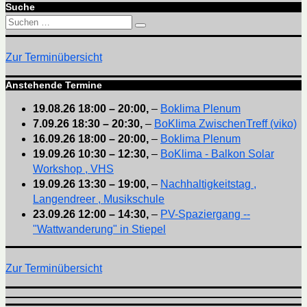
Suche
Suchen
Suchen
nach:
Zur Terminübersicht
Anstehende Termine
19.08.26
18:00
–
20:00
,
–
Boklima Plenum
7.09.26
18:30
–
20:30
,
–
BoKlima ZwischenTreff (viko)
16.09.26
18:00
–
20:00
,
–
Boklima Plenum
19.09.26
10:30
–
12:30
,
–
BoKlima - Balkon Solar
Workshop , VHS
19.09.26
13:30
–
19:00
,
–
Nachhaltigkeitstag ,
Langendreer , Musikschule
23.09.26
12:00
–
14:30
,
–
PV-Spaziergang --
"Wattwanderung" in Stiepel
Zur Terminübersicht