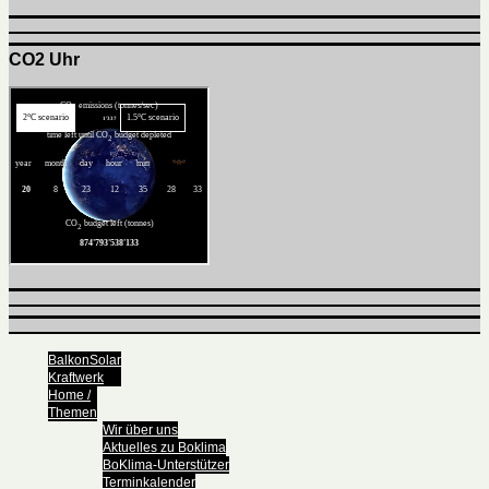
CO2 Uhr
BalkonSolar
Kraftwerk
Home /
Themen
Wir über uns
Aktuelles zu Boklima
BoKlima-Unterstützer
Terminkalender