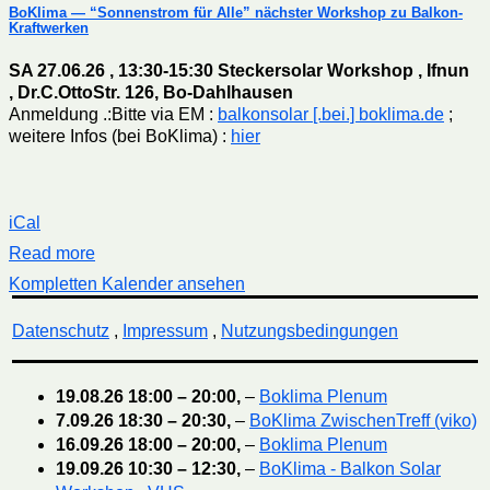
BoKlima — “Sonnenstrom für Alle” nächster Workshop zu Balkon-
Kraftwerken
SA 27.06.26 , 13:30-15:30 Steckersolar Workshop , Ifnun
, Dr.C.OttoStr. 126, Bo-Dahlhausen
Anmeldung .:Bitte via EM :
balkonsolar [.bei.] boklima.de
;
weitere Infos (bei BoKlima) :
hier
iCal
Read more
Kompletten Kalender ansehen
Datenschutz
,
Impressum
,
Nutzungsbedingungen
19.08.26
18:00
–
20:00
,
–
Boklima Plenum
7.09.26
18:30
–
20:30
,
–
BoKlima ZwischenTreff (viko)
16.09.26
18:00
–
20:00
,
–
Boklima Plenum
19.09.26
10:30
–
12:30
,
–
BoKlima - Balkon Solar