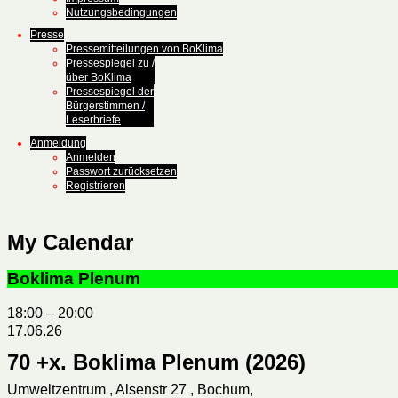
Nutzungsbedingungen
Presse
Pressemitteilungen von BoKlima
Pressespiegel zu /
über BoKlima
Pressespiegel der
Bürgerstimmen /
Leserbriefe
Anmeldung
Anmelden
Passwort zurücksetzen
Registrieren
My Calendar
Boklima Plenum
18:00
–
20:00
17.06.26
70 +x. Boklima Plenum (2026)
Umweltzentrum , Alsenstr 27 , Bochum,