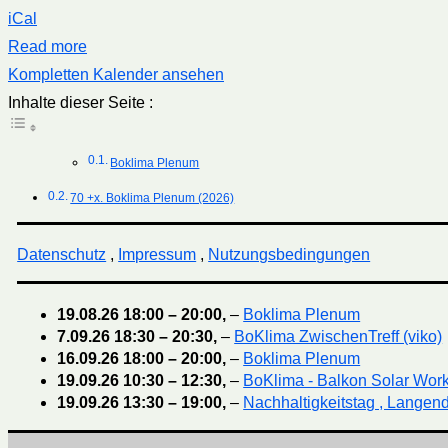
iCal
Read more
Kompletten Kalender ansehen
Inhalte dieser Seite :
Boklima Plenum
70 +x. Boklima Plenum (2026)
Datenschutz
,
Impressum
,
Nutzungsbedingungen
19.08.26
18:00
–
20:00
,
–
Boklima Plenum
7.09.26
18:30
–
20:30
,
–
BoKlima ZwischenTreff (viko)
16.09.26
18:00
–
20:00
,
–
Boklima Plenum
19.09.26
10:30
–
12:30
,
–
BoKlima - Balkon Solar Wor
19.09.26
13:30
–
19:00
,
–
Nachhaltigkeitstag , Langend