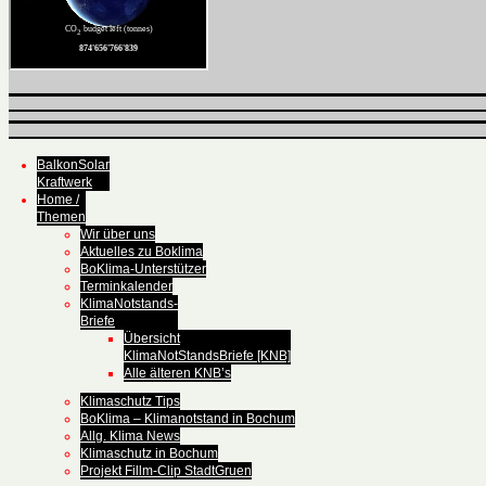
BalkonSolar
Kraftwerk
Home /
Themen
Wir über uns
Aktuelles zu Boklima
BoKlima-Unterstützer
Terminkalender
KlimaNotstands-
Briefe
Übersicht
KlimaNotStandsBriefe [KNB]
Alle älteren KNB’s
Klimaschutz Tips
BoKlima – Klimanotstand in Bochum
Allg. Klima News
Klimaschutz in Bochum
Projekt Fillm-Clip StadtGruen