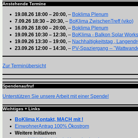
Anstehende Termine
19.08.26
18:00
–
20:00
,
–
Boklima Plenum
7.09.26
18:30
–
20:30
,
–
BoKlima ZwischenTreff (viko)
16.09.26
18:00
–
20:00
,
–
Boklima Plenum
19.09.26
10:30
–
12:30
,
–
BoKlima - Balkon Solar Work
19.09.26
13:30
–
19:00
,
–
Nachhaltigkeitstag , Langendr
23.09.26
12:00
–
14:30
,
–
PV-Spaziergang -- "Wattwande
Zur Terminübersicht
Spendenaufruf
Unterstützen Sie unsere Arbeit mit einer Spende!
Wichtiges + Links
BoKlima Kontakt, MACH mit !
EinwohnerAntrag 100% Ökostrom
Weitere Initiativen