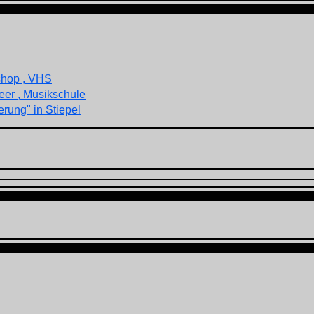
shop , VHS
eer , Musikschule
rung" in Stiepel