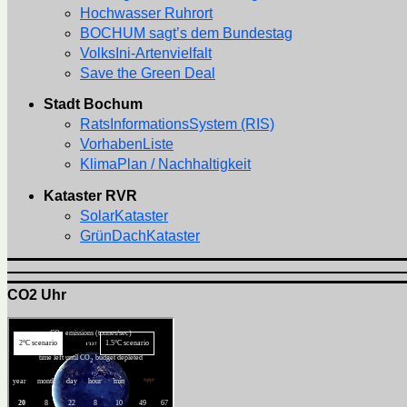
Hochwasser Ruhrort
BOCHUM sagt’s dem Bundestag
VolksIni-Artenvielfalt
Save the Green Deal
Stadt Bochum
RatsInformationsSystem (RIS)
VorhabenListe
KlimaPlan / Nachhaltigkeit
Kataster RVR
SolarKataster
GrünDachKataster
CO2 Uhr