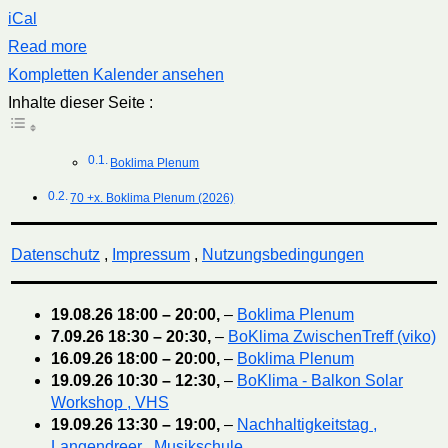
iCal
Read more
Kompletten Kalender ansehen
Inhalte dieser Seite :
Boklima Plenum
70 +x. Boklima Plenum (2026)
Datenschutz
,
Impressum
,
Nutzungsbedingungen
19.08.26
18:00
–
20:00
,
–
Boklima Plenum
7.09.26
18:30
–
20:30
,
–
BoKlima ZwischenTreff (viko)
16.09.26
18:00
–
20:00
,
–
Boklima Plenum
19.09.26
10:30
–
12:30
,
–
BoKlima - Balkon Solar
Workshop , VHS
19.09.26
13:30
–
19:00
,
–
Nachhaltigkeitstag ,
Langendreer , Musikschule