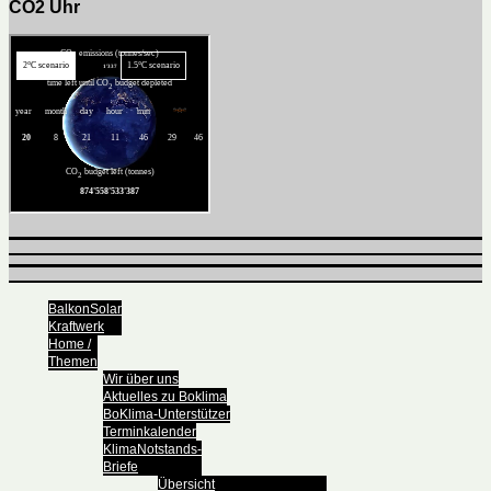
CO2 Uhr
BalkonSolar
Kraftwerk
Home /
Themen
Wir über uns
Aktuelles zu Boklima
BoKlima-Unterstützer
Terminkalender
KlimaNotstands-
Briefe
Übersicht