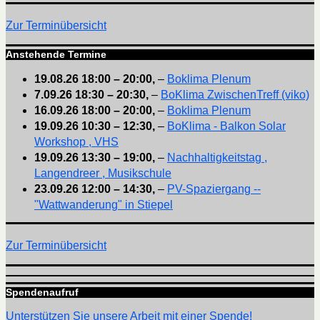
Zur Terminübersicht
Anstehende Termine
19.08.26
18:00
–
20:00
,
–
Boklima Plenum
7.09.26
18:30
–
20:30
,
–
BoKlima ZwischenTreff (viko)
16.09.26
18:00
–
20:00
,
–
Boklima Plenum
19.09.26
10:30
–
12:30
,
–
BoKlima - Balkon Solar
Workshop , VHS
19.09.26
13:30
–
19:00
,
–
Nachhaltigkeitstag ,
Langendreer , Musikschule
23.09.26
12:00
–
14:30
,
–
PV-Spaziergang --
"Wattwanderung" in Stiepel
Zur Terminübersicht
Spendenaufruf
Unterstützen Sie unsere Arbeit mit einer Spende!