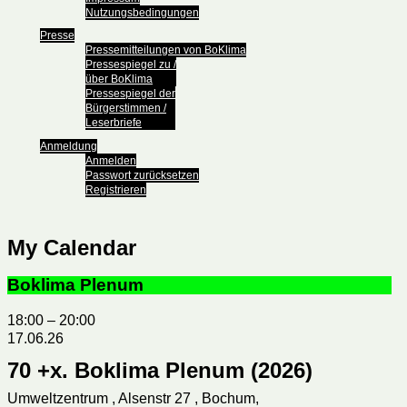
Nutzungsbedingungen
Presse
Pressemitteilungen von BoKlima
Pressespiegel zu /
über BoKlima
Pressespiegel der
Bürgerstimmen /
Leserbriefe
Anmeldung
Anmelden
Passwort zurücksetzen
Registrieren
My Calendar
Boklima Plenum
18:00
–
20:00
17.06.26
70 +x. Boklima Plenum (2026)
Umweltzentrum , Alsenstr 27 , Bochum,