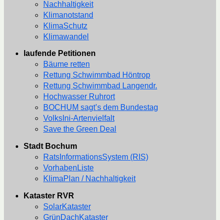
Nachhaltigkeit
Klimanotstand
KlimaSchutz
Klimawandel
laufende Petitionen
Bäume retten
Rettung Schwimmbad Höntrop
Rettung Schwimmbad Langendr.
Hochwasser Ruhrort
BOCHUM sagt’s dem Bundestag
VolksIni-Artenvielfalt
Save the Green Deal
Stadt Bochum
RatsInformationsSystem (RIS)
VorhabenListe
KlimaPlan / Nachhaltigkeit
Kataster RVR
SolarKataster
GrünDachKataster