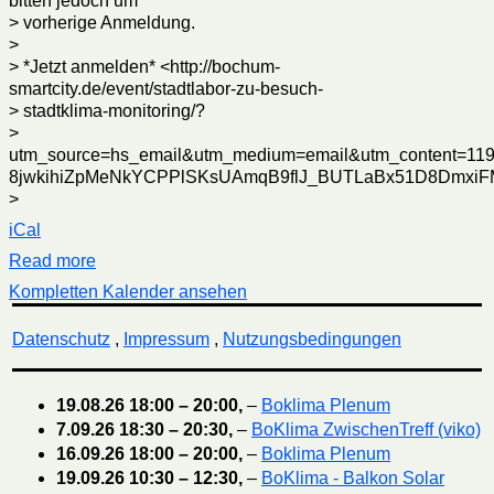
bitten jedoch um
> vorherige Anmeldung.
>
> *Jetzt anmelden* <http://bochum-
smartcity.de/event/stadtlabor-zu-besuch-
> stadtklima-monitoring/?
>
utm_source=hs_email&utm_medium=email&utm_content=11
8jwkihiZpMeNkYCPPlSKsUAmqB9flJ_BUTLaBx51D8DmxiFM
>
iCal
Read more
Kompletten Kalender ansehen
Datenschutz
,
Impressum
,
Nutzungsbedingungen
19.08.26
18:00
–
20:00
,
–
Boklima Plenum
7.09.26
18:30
–
20:30
,
–
BoKlima ZwischenTreff (viko)
16.09.26
18:00
–
20:00
,
–
Boklima Plenum
19.09.26
10:30
–
12:30
,
–
BoKlima - Balkon Solar