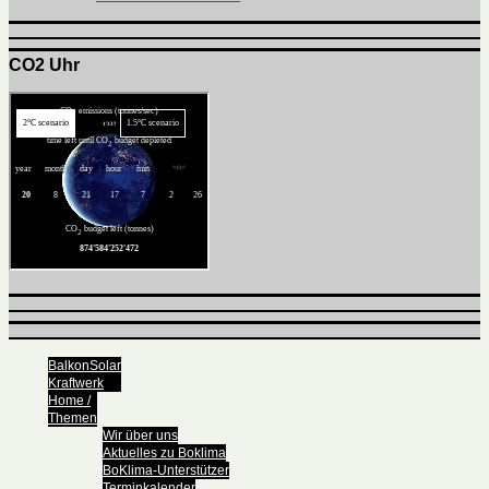
CO2 Uhr
BalkonSolar
Kraftwerk
Home /
Themen
Wir über uns
Aktuelles zu Boklima
BoKlima-Unterstützer
Terminkalender