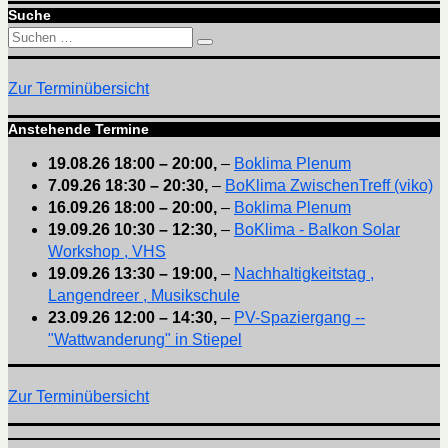
Suche
Suchen
Suchen
nach:
Zur Terminübersicht
Anstehende Termine
19.08.26
18:00
–
20:00
,
–
Boklima Plenum
7.09.26
18:30
–
20:30
,
–
BoKlima ZwischenTreff (viko)
16.09.26
18:00
–
20:00
,
–
Boklima Plenum
19.09.26
10:30
–
12:30
,
–
BoKlima - Balkon Solar
Workshop , VHS
19.09.26
13:30
–
19:00
,
–
Nachhaltigkeitstag ,
Langendreer , Musikschule
23.09.26
12:00
–
14:30
,
–
PV-Spaziergang --
"Wattwanderung" in Stiepel
Zur Terminübersicht