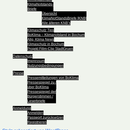
KlimaNotstands-
Briefe
Übersicht
KlimaNotStandsBriefe [KNB]
Alle älteren KNB’s
Klimaschutz Tips
BoKlima – Klimanotstand in Bochum
Allg. Klima News
Klimaschutz in Bochum
Projekt Fillm-Clip StadtGruen
Datenschutz
Impressum
Nutzungsbedingungen
Presse
Pressemitteilungen von BoKlima
Pressespiegel zu /
über BoKlima
Pressespiegel der
Bürgerstimmen /
Leserbriefe
Anmeldung
Anmelden
Passwort zurücksetzen
Registrieren