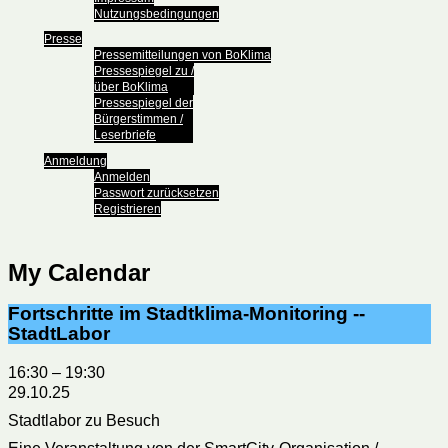
Nutzungsbedingungen
Presse
Pressemitteilungen von BoKlima
Pressespiegel zu /
über BoKlima
Pressespiegel der
Bürgerstimmen /
Leserbriefe
Anmeldung
Anmelden
Passwort zurücksetzen
Registrieren
My Calendar
Fortschritte im Stadtklima-Monitoring --
StadtLabor
16:30
–
19:30
29.10.25
Stadtlabor zu Besuch