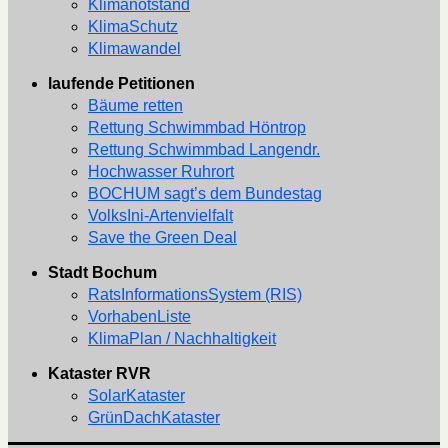
Klimanotstand
KlimaSchutz
Klimawandel
laufende Petitionen
Bäume retten
Rettung Schwimmbad Höntrop
Rettung Schwimmbad Langendr.
Hochwasser Ruhrort
BOCHUM sagt’s dem Bundestag
VolksIni-Artenvielfalt
Save the Green Deal
Stadt Bochum
RatsInformationsSystem (RIS)
VorhabenListe
KlimaPlan / Nachhaltigkeit
Kataster RVR
SolarKataster
GrünDachKataster