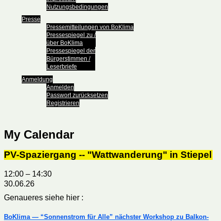
Nutzungsbedingungen
Presse
Pressemitteilungen von BoKlima
Pressespiegel zu /
über BoKlima
Pressespiegel der
Bürgerstimmen /
Leserbriefe
Anmeldung
Anmelden
Passwort zurücksetzen
Registrieren
My Calendar
PV-Spaziergang -- "Wattwanderung" in Stiepel
12:00
–
14:30
30.06.26
Genaueres siehe hier :
BoKlima — “Sonnenstrom für Alle” nächster Workshop zu Balkon-