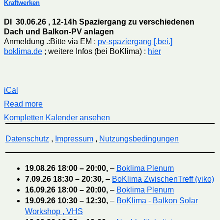
Kraftwerken
DI 30.06.26 , 12-14h Spaziergang zu verschiedenen
Dach und Balkon-PV anlagen
Anmeldung .:Bitte via EM :
pv-spaziergang [.bei.]
boklima.de
; weitere Infos (bei BoKlima) :
hier
iCal
Read more
Kompletten Kalender ansehen
Datenschutz
,
Impressum
,
Nutzungsbedingungen
19.08.26
18:00
–
20:00
,
–
Boklima Plenum
7.09.26
18:30
–
20:30
,
–
BoKlima ZwischenTreff (viko)
16.09.26
18:00
–
20:00
,
–
Boklima Plenum
19.09.26
10:30
–
12:30
,
–
BoKlima - Balkon Solar
Workshop , VHS