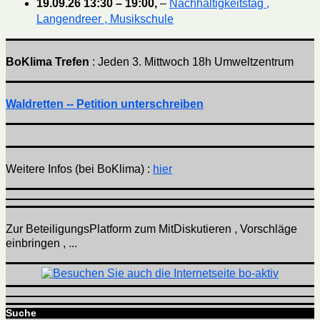
19.09.26
13:30
–
19:00
,
–
Nachhaltigkeitstag ,
Langendreer , Musikschule
BoKlima Trefen
: Jeden 3. Mittwoch 18h Umweltzentrum
Waldretten -- Petition unterschreiben
Weitere Infos (bei BoKlima) :
hier
Zur BeteiligungsPlatform zum MitDiskutieren , Vorschläge
einbringen , ...
Suche