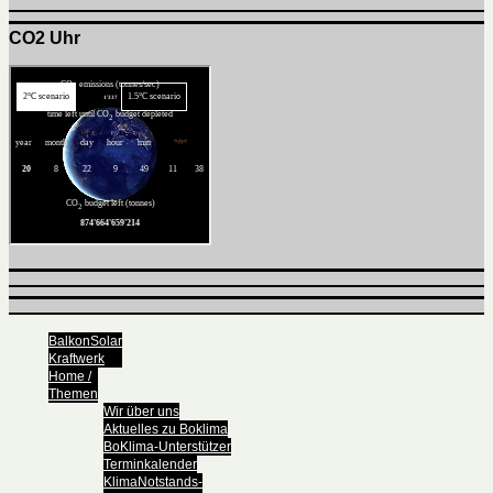
CO2 Uhr
BalkonSolar
Kraftwerk
Home /
Themen
Wir über uns
Aktuelles zu Boklima
BoKlima-Unterstützer
Terminkalender
KlimaNotstands-