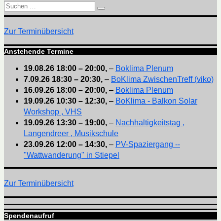
Suchen
Suchen
nach:
Zur Terminübersicht
Anstehende Termine
19.08.26
18:00
–
20:00
,
–
Boklima Plenum
7.09.26
18:30
–
20:30
,
–
BoKlima ZwischenTreff (viko)
16.09.26
18:00
–
20:00
,
–
Boklima Plenum
19.09.26
10:30
–
12:30
,
–
BoKlima - Balkon Solar
Workshop , VHS
19.09.26
13:30
–
19:00
,
–
Nachhaltigkeitstag ,
Langendreer , Musikschule
23.09.26
12:00
–
14:30
,
–
PV-Spaziergang --
"Wattwanderung" in Stiepel
Zur Terminübersicht
Spendenaufruf