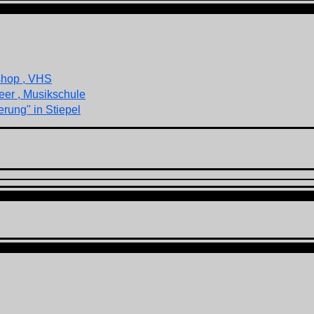
shop , VHS
eer , Musikschule
rung" in Stiepel