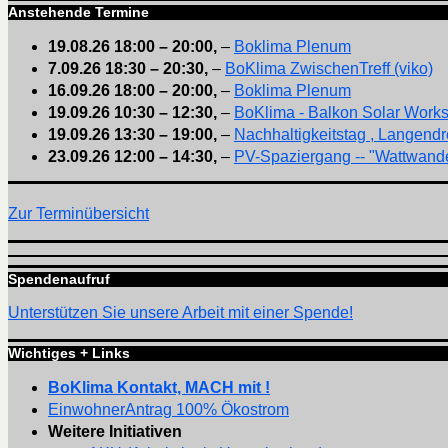
Anstehende Termine
19.08.26
18:00
–
20:00
,
–
Boklima Plenum
7.09.26
18:30
–
20:30
,
–
BoKlima ZwischenTreff (viko)
16.09.26
18:00
–
20:00
,
–
Boklima Plenum
19.09.26
10:30
–
12:30
,
–
BoKlima - Balkon Solar Work
19.09.26
13:30
–
19:00
,
–
Nachhaltigkeitstag , Langendr
23.09.26
12:00
–
14:30
,
–
PV-Spaziergang -- "Wattwande
Zur Terminübersicht
Spendenaufruf
Unterstützen Sie unsere Arbeit mit einer Spende!
Wichtiges + Links
BoKlima Kontakt, MACH mit !
EinwohnerAntrag 100% Ökostrom
Weitere Initiativen