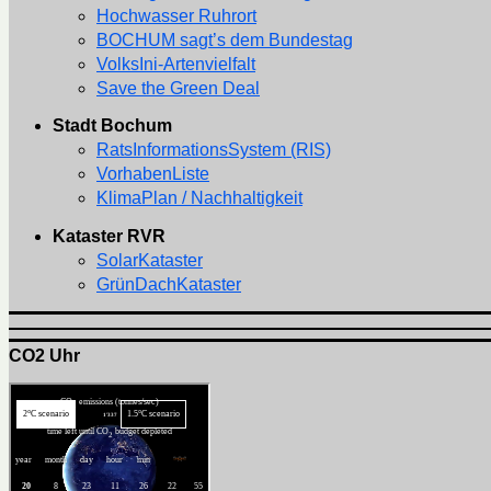
Hochwasser Ruhrort
BOCHUM sagt’s dem Bundestag
VolksIni-Artenvielfalt
Save the Green Deal
Stadt Bochum
RatsInformationsSystem (RIS)
VorhabenListe
KlimaPlan / Nachhaltigkeit
Kataster RVR
SolarKataster
GrünDachKataster
CO2 Uhr