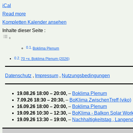
iCal
Read more
Kompletten Kalender ansehen
Inhalte dieser Seite :
Boklima Plenum
70 +x. Boklima Plenum (2026)
Datenschutz
,
Impressum
,
Nutzungsbedingungen
19.08.26
18:00
–
20:00
,
–
Boklima Plenum
7.09.26
18:30
–
20:30
,
–
BoKlima ZwischenTreff (viko)
16.09.26
18:00
–
20:00
,
–
Boklima Plenum
19.09.26
10:30
–
12:30
,
–
BoKlima - Balkon Solar Wor
19.09.26
13:30
–
19:00
,
–
Nachhaltigkeitstag , Langend