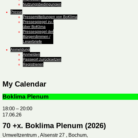
Nutzungsbedingungen
Presse
Pressemitteilungen von BoKlima
Pressespiegel zu /
über BoKlima
Pressespiegel der
Bürgerstimmen /
Leserbriefe
Anmeldung
Anmelden
Passwort zurücksetzen
Registrieren
My Calendar
Boklima Plenum
18:00
–
20:00
17.06.26
70 +x. Boklima Plenum (2026)
Umweltzentrum , Alsenstr 27 , Bochum,