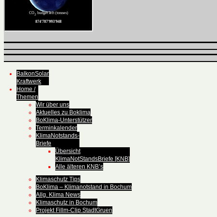
BalkonSolar
Kraftwerk
Home /
Themen
Wir über uns
Aktuelles zu Boklima
BoKlima-Unterstützer
Terminkalender
KlimaNotstands-
Briefe
Übersicht
KlimaNotStandsBriefe [KNB]
Alle älteren KNB’s
Klimaschutz Tips
BoKlima – Klimanotstand in Bochum
Allg. Klima News
Klimaschutz in Bochum
Projekt Fillm-Clip StadtGruen