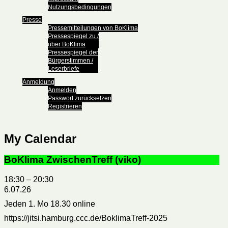
Nutzungsbedingungen
Presse
Pressemitteilungen von BoKlima
Pressespiegel zu /
über BoKlima
Pressespiegel der
Bürgerstimmen /
Leserbriefe
Anmeldung
Anmelden
Passwort zurücksetzen
Registrieren
My Calendar
BoKlima ZwischenTreff (viko)
18:30
–
20:30
6.07.26
Jeden 1. Mo 18.30 online
https://jitsi.hamburg.ccc.de/BoklimaTreff-2025