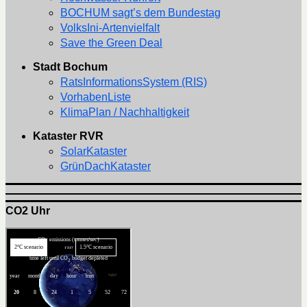
BOCHUM sagt’s dem Bundestag
VolksIni-Artenvielfalt
Save the Green Deal
Stadt Bochum
RatsInformationsSystem (RIS)
VorhabenListe
KlimaPlan / Nachhaltigkeit
Kataster RVR
SolarKataster
GrünDachKataster
CO2 Uhr