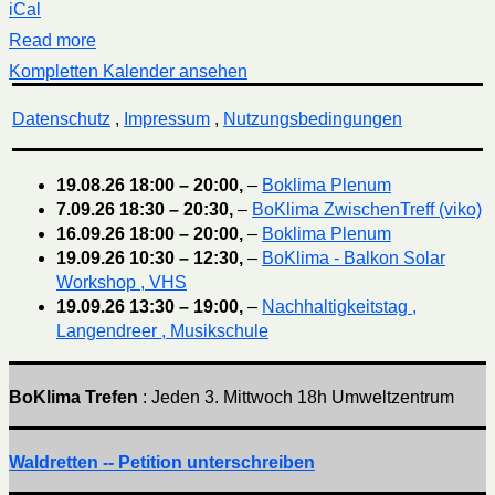
iCal
Read more
Kompletten Kalender ansehen
Datenschutz
,
Impressum
,
Nutzungsbedingungen
19.08.26
18:00
–
20:00
,
–
Boklima Plenum
7.09.26
18:30
–
20:30
,
–
BoKlima ZwischenTreff (viko)
16.09.26
18:00
–
20:00
,
–
Boklima Plenum
19.09.26
10:30
–
12:30
,
–
BoKlima - Balkon Solar
Workshop , VHS
19.09.26
13:30
–
19:00
,
–
Nachhaltigkeitstag ,
Langendreer , Musikschule
BoKlima Trefen
: Jeden 3. Mittwoch 18h Umweltzentrum
Waldretten -- Petition unterschreiben