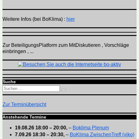
Weitere Infos (bei BoKlima) :
hier
Zur BeteiligungsPlatform zum MitDiskutieren , Vorschläge
einbringen , ...
Suche
Suchen
Suchen
nach:
Zur Terminübersicht
Anstehende Termine
19.08.26
18:00
–
20:00
,
–
Boklima Plenum
7.09.26
18:30
–
20:30
,
–
BoKlima ZwischenTreff (viko)