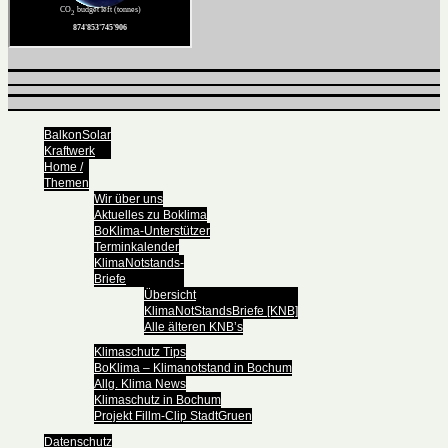
BalkonSolar
Kraftwerk
Home /
Themen
Wir über uns
Aktuelles zu Boklima
BoKlima-Unterstützer
Terminkalender
KlimaNotstands-
Briefe
Übersicht
KlimaNotStandsBriefe [KNB]
Alle älteren KNB’s
Klimaschutz Tips
BoKlima – Klimanotstand in Bochum
Allg. Klima News
Klimaschutz in Bochum
Projekt Fillm-Clip StadtGruen
Datenschutz