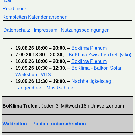
iCal
Read more
Kompletten Kalender ansehen
Datenschutz
,
Impressum
,
Nutzungsbedingungen
19.08.26
18:00
–
20:00
,
–
Boklima Plenum
7.09.26
18:30
–
20:30
,
–
BoKlima ZwischenTreff (viko)
16.09.26
18:00
–
20:00
,
–
Boklima Plenum
19.09.26
10:30
–
12:30
,
–
BoKlima - Balkon Solar
Workshop , VHS
19.09.26
13:30
–
19:00
,
–
Nachhaltigkeitstag ,
Langendreer , Musikschule
BoKlima Trefen
: Jeden 3. Mittwoch 18h Umweltzentrum
Waldretten -- Petition unterschreiben