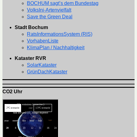
BOCHUM sagt’s dem Bundestag
VolksIni-Artenvielfalt
Save the Green Deal
Stadt Bochum
RatsInformationsSystem (RIS)
VorhabenListe
KlimaPlan / Nachhaltigkeit
Kataster RVR
SolarKataster
GrünDachKataster
CO2 Uhr