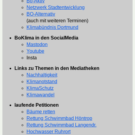
Bo-Aktiv
Netzwerk Stadtentwicklung
BO-Alternativ
(auch mit weiteren Terminen)
Klimabündnis Dortmund
BoKlima in den SocialMedia
Mastodon
Youtube
Insta
Links zu Themen in den Mediatheken
Nachhaltigkeit
Klimanotstand
KlimaSchutz
Klimawandel
laufende Petitionen
Bäume retten
Rettung Schwimmbad Höntrop
Rettung Schwimmbad Langendr.
Hochwasser Ruhrort