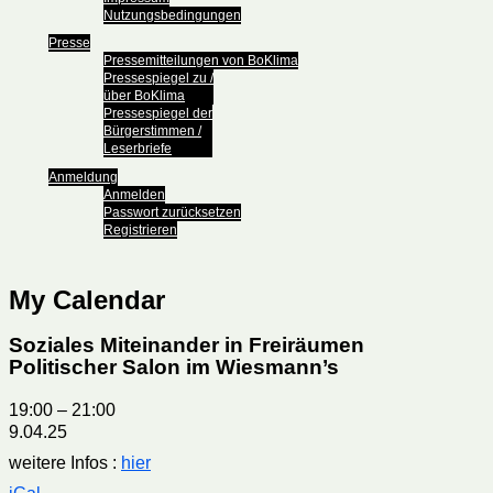
Nutzungsbedingungen
Presse
Pressemitteilungen von BoKlima
Pressespiegel zu /
über BoKlima
Pressespiegel der
Bürgerstimmen /
Leserbriefe
Anmeldung
Anmelden
Passwort zurücksetzen
Registrieren
My Calendar
Soziales Miteinander in Freiräumen
Politischer Salon im Wiesmann’s
19:00
–
21:00
9.04.25
weitere Infos :
hier