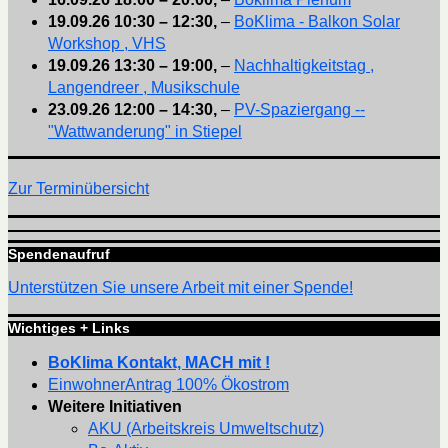
19.09.26
10:30
–
12:30
,
–
BoKlima - Balkon Solar
Workshop , VHS
19.09.26
13:30
–
19:00
,
–
Nachhaltigkeitstag ,
Langendreer , Musikschule
23.09.26
12:00
–
14:30
,
–
PV-Spaziergang --
"Wattwanderung" in Stiepel
Zur Terminübersicht
Spendenaufruf
Unterstützen Sie unsere Arbeit mit einer Spende!
Wichtiges + Links
BoKlima Kontakt, MACH mit !
EinwohnerAntrag 100% Ökostrom
Weitere Initiativen
AKU (Arbeitskreis Umweltschutz)