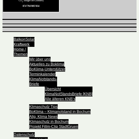
BalkonSolar
Kraftwerk
Home /
Themen
Wir über uns
Aktuelles zu Boklima
BoKlima-Unterstützer
Terminkalender
KlimaNotstands-
Briefe
Übersicht
KlimaNotStandsBriefe [KNB]
Alle älteren KNB’s
Klimaschutz Tips
BoKlima – Klimanotstand in Bochum
Allg. Klima News
Klimaschutz in Bochum
Projekt Fillm-Clip StadtGruen
Datenschutz