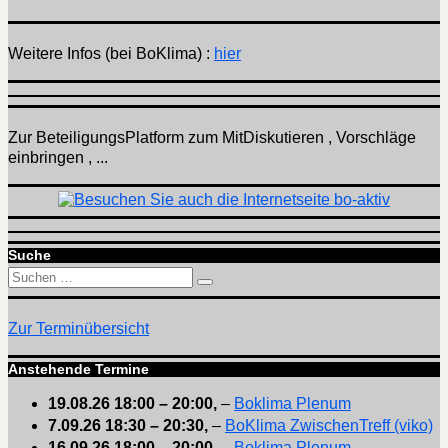
Weitere Infos (bei BoKlima) :
hier
Zur BeteiligungsPlatform zum MitDiskutieren , Vorschläge
einbringen , ...
Suche
Suchen
Suchen
nach:
Zur Terminübersicht
Anstehende Termine
19.08.26
18:00
–
20:00
,
–
Boklima Plenum
7.09.26
18:30
–
20:30
,
–
BoKlima ZwischenTreff (viko)
16.09.26
18:00
–
20:00
,
–
Boklima Plenum