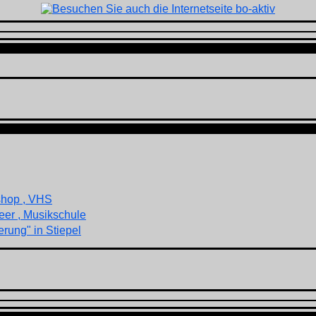
shop , VHS
eer , Musikschule
rung" in Stiepel