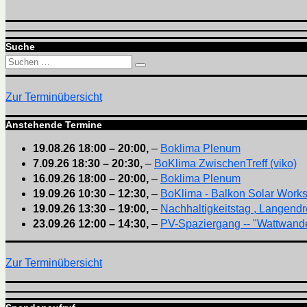
Suche
Suchen
Suchen
nach:
Zur Terminübersicht
Anstehende Termine
19.08.26
18:00
–
20:00
,
–
Boklima Plenum
7.09.26
18:30
–
20:30
,
–
BoKlima ZwischenTreff (viko)
16.09.26
18:00
–
20:00
,
–
Boklima Plenum
19.09.26
10:30
–
12:30
,
–
BoKlima - Balkon Solar Work
19.09.26
13:30
–
19:00
,
–
Nachhaltigkeitstag , Langendr
23.09.26
12:00
–
14:30
,
–
PV-Spaziergang -- "Wattwande
Zur Terminübersicht