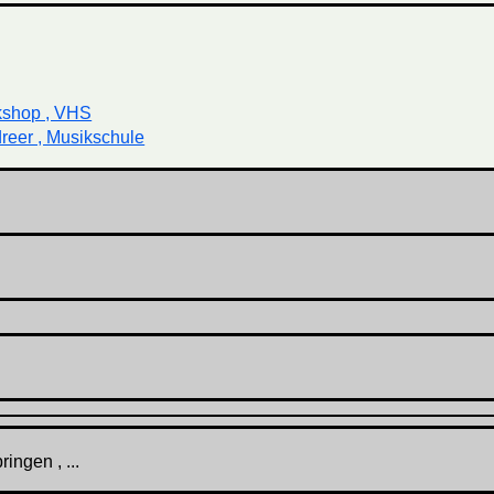
kshop , VHS
reer , Musikschule
ingen , ...