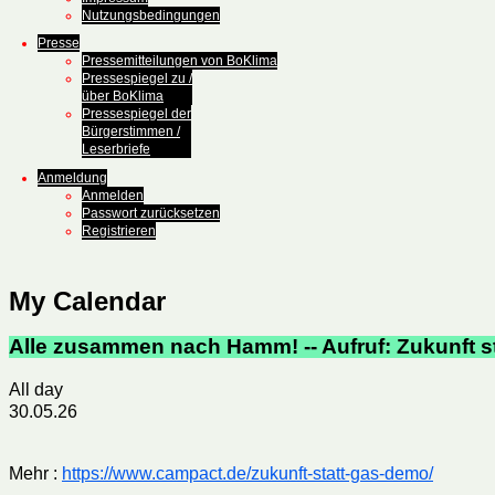
Nutzungsbedingungen
Presse
Pressemitteilungen von BoKlima
Pressespiegel zu /
über BoKlima
Pressespiegel der
Bürgerstimmen /
Leserbriefe
Anmeldung
Anmelden
Passwort zurücksetzen
Registrieren
My Calendar
Alle zusammen nach Hamm! -- Aufruf: Zukunft s
All day
30.05.26
Mehr :
https://www.campact.de/zukunft-statt-gas-demo/