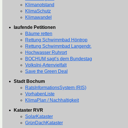
Klimanotstand
KlimaSchutz
Klimawandel
laufende Petitionen
Bäume retten
Rettung Schwimmbad Höntrop
Rettung Schwimmbad Langendr.
Hochwasser Ruhrort
BOCHUM sagt’s dem Bundestag
VolksIni-Artenvielfalt
Save the Green Deal
Stadt Bochum
RatsInformationsSystem (RIS)
VorhabenListe
KlimaPlan / Nachhaltigkeit
Kataster RVR
SolarKataster
GrünDachKataster