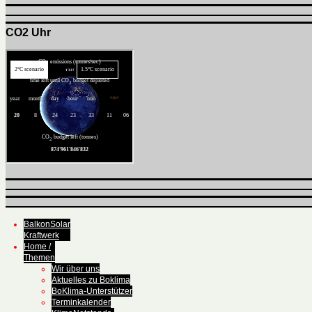
CO2 Uhr
BalkonSolar
Kraftwerk
Home /
Themen
Wir über uns
Aktuelles zu Boklima
BoKlima-Unterstützer
Terminkalender