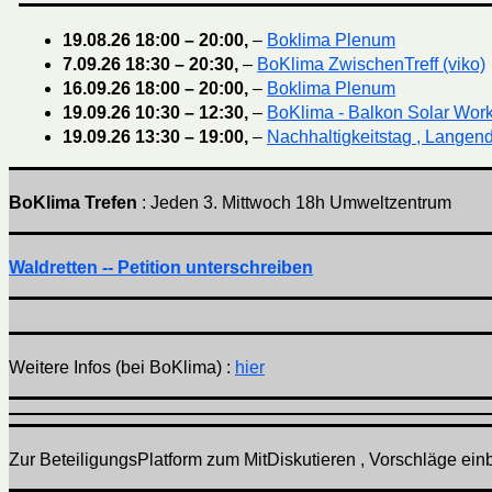
19.08.26
18:00
–
20:00
,
–
Boklima Plenum
7.09.26
18:30
–
20:30
,
–
BoKlima ZwischenTreff (viko)
16.09.26
18:00
–
20:00
,
–
Boklima Plenum
19.09.26
10:30
–
12:30
,
–
BoKlima - Balkon Solar Wor
19.09.26
13:30
–
19:00
,
–
Nachhaltigkeitstag , Langend
BoKlima Trefen
: Jeden 3. Mittwoch 18h Umweltzentrum
Waldretten -- Petition unterschreiben
Weitere Infos (bei BoKlima) :
hier
Zur BeteiligungsPlatform zum MitDiskutieren , Vorschläge einbr