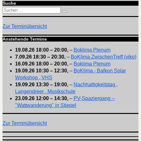
Suche
Suchen
Suchen
nach:
Zur Terminübersicht
Anstehende Termine
19.08.26
18:00
–
20:00
,
–
Boklima Plenum
7.09.26
18:30
–
20:30
,
–
BoKlima ZwischenTreff (viko)
16.09.26
18:00
–
20:00
,
–
Boklima Plenum
19.09.26
10:30
–
12:30
,
–
BoKlima - Balkon Solar
Workshop , VHS
19.09.26
13:30
–
19:00
,
–
Nachhaltigkeitstag ,
Langendreer , Musikschule
23.09.26
12:00
–
14:30
,
–
PV-Spaziergang --
"Wattwanderung" in Stiepel
Zur Terminübersicht