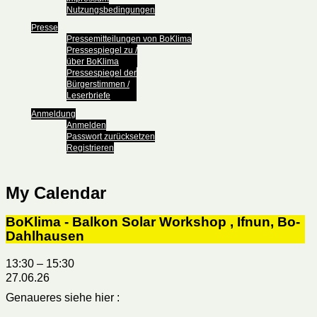
Nutzungsbedingungen
Presse
Pressemitteilungen von BoKlima
Pressespiegel zu /
über BoKlima
Pressespiegel der
Bürgerstimmen /
Leserbriefe
Anmeldung
Anmelden
Passwort zurücksetzen
Registrieren
My Calendar
BoKlima - Balkon Solar Workshop , Ifnun, Bo-
Dahlhausen
13:30
–
15:30
27.06.26
Genaueres siehe hier :