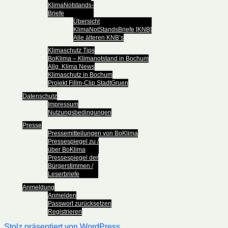
KlimaNotstands-
Briefe
Übersicht
KlimaNotStandsBriefe [KNB]
Alle älteren KNB’s
Klimaschutz Tips
BoKlima – Klimanotstand in Bochum
Allg. Klima News
Klimaschutz in Bochum
Projekt Fillm-Clip StadtGruen
Datenschutz
Impressum
Nutzungsbedingungen
Presse
Pressemitteilungen von BoKlima
Pressespiegel zu /
über BoKlima
Pressespiegel der
Bürgerstimmen /
Leserbriefe
Anmeldung
Anmelden
Passwort zurücksetzen
Registrieren
Stolz präsentiert von WordPress