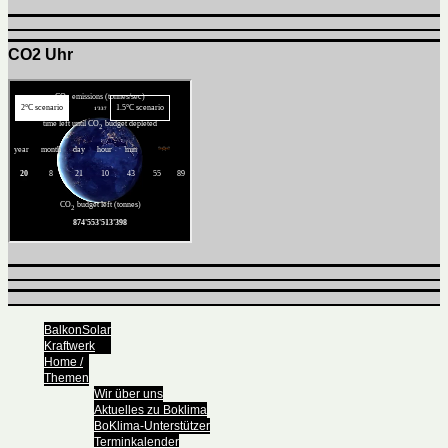
CO2 Uhr
BalkonSolar
Kraftwerk
Home /
Themen
Wir über uns
Aktuelles zu Boklima
BoKlima-Unterstützer
Terminkalender