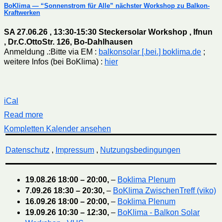
BoKlima — “Sonnenstrom für Alle” nächster Workshop zu Balkon-
Kraftwerken
SA 27.06.26 , 13:30-15:30 Steckersolar Workshop , Ifnun
, Dr.C.OttoStr. 126, Bo-Dahlhausen
Anmeldung .:Bitte via EM :
balkonsolar [.bei.] boklima.de
;
weitere Infos (bei BoKlima) :
hier
iCal
Read more
Kompletten Kalender ansehen
Datenschutz
,
Impressum
,
Nutzungsbedingungen
19.08.26
18:00
–
20:00
,
–
Boklima Plenum
7.09.26
18:30
–
20:30
,
–
BoKlima ZwischenTreff (viko)
16.09.26
18:00
–
20:00
,
–
Boklima Plenum
19.09.26
10:30
–
12:30
,
–
BoKlima - Balkon Solar