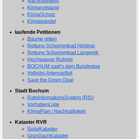
Nachhaltigkeit
Klimanotstand
KlimaSchutz
Klimawandel
laufende Petitionen
Bäume retten
Rettung Schwimmbad Höntrop
Rettung Schwimmbad Langendr.
Hochwasser Ruhrort
BOCHUM sagt’s dem Bundestag
VolksIni-Artenvielfalt
Save the Green Deal
Stadt Bochum
RatsInformationsSystem (RIS)
VorhabenListe
KlimaPlan / Nachhaltigkeit
Kataster RVR
SolarKataster
GrünDachKataster